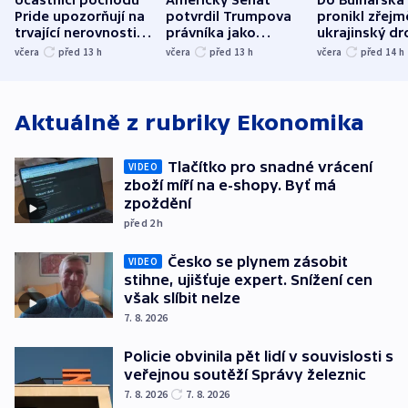
Pride upozorňují na
potvrdil Trumpova
pronikl zřejm
trvající nerovnosti i
právníka jako
ukrajinský dr
společenskou
ministra
explodoval k
včera
před 13
h
včera
před 13
h
včera
před 14
h
atmosféru
spravedlnosti
od plynovod
Aktuálně z rubriky
Ekonomika
Tlačítko pro snadné vrácení
VIDEO
zboží míří na e-shopy. Byť má
zpoždění
před 2
h
Česko se plynem zásobit
VIDEO
stihne, ujišťuje expert. Snížení cen
však slíbit nelze
7. 8. 2026
Policie obvinila pět lidí v souvislosti s
veřejnou soutěží Správy železnic
7. 8. 2026
7. 8. 2026