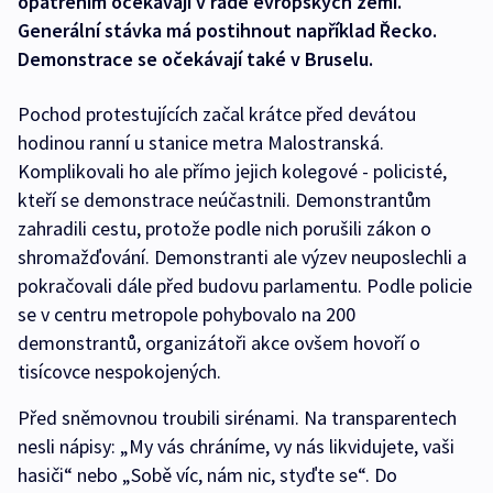
opatřením očekávají v řadě evropských zemí.
Generální stávka má postihnout například Řecko.
Demonstrace se očekávají také v Bruselu.
Pochod protestujících začal krátce před devátou
hodinou ranní u stanice metra Malostranská.
Komplikovali ho ale přímo jejich kolegové - policisté,
kteří se demonstrace neúčastnili. Demonstrantům
zahradili cestu, protože podle nich porušili zákon o
shromažďování. Demonstranti ale výzev neuposlechli a
pokračovali dále před budovu parlamentu. Podle policie
se v centru metropole pohybovalo na 200
demonstrantů, organizátoři akce ovšem hovoří o
tisícovce nespokojených.
Před sněmovnou troubili sirénami. Na transparentech
nesli nápisy: „My vás chráníme, vy nás likvidujete, vaši
hasiči“ nebo „Sobě víc, nám nic, styďte se“. Do