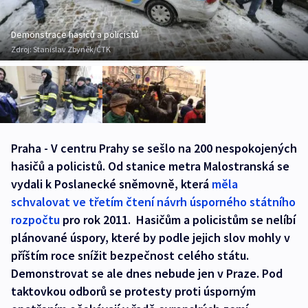
Demonstrace hasičů a policistů
Zdroj:
Stanislav Zbyněk/ČTK
Praha - V centru Prahy se sešlo na 200 nespokojených
hasičů a policistů. Od stanice metra Malostranská se
vydali k Poslanecké sněmovně, která
měla
schvalovat ve třetím čtení návrh úsporného státního
rozpočtu
pro rok 2011. Hasičům a policistům se nelíbí
plánované úspory, které by podle jejich slov mohly v
příštím roce snížit bezpečnost celého státu.
Demonstrovat se ale dnes nebude jen v Praze. Pod
taktovkou odborů se protesty proti úsporným