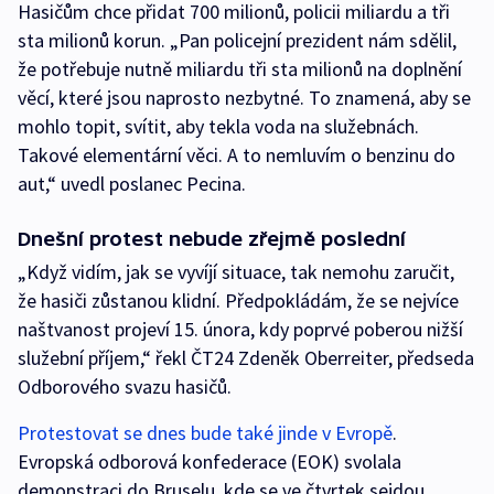
Hasičům chce přidat 700 milionů, policii miliardu a tři
sta milionů korun. „Pan policejní prezident nám sdělil,
že potřebuje nutně miliardu tři sta milionů na doplnění
věcí, které jsou naprosto nezbytné. To znamená, aby se
mohlo topit, svítit, aby tekla voda na služebnách.
Takové elementární věci. A to nemluvím o benzinu do
aut,“ uvedl poslanec Pecina.
Dnešní protest nebude zřejmě poslední
„Když vidím, jak se vyvíjí situace, tak nemohu zaručit,
že hasiči zůstanou klidní. Předpokládám, že se nejvíce
naštvanost projeví 15. února, kdy poprvé poberou nižší
služební příjem,“ řekl ČT24 Zdeněk Oberreiter, předseda
Odborového svazu hasičů.
Protestovat se dnes bude také jinde v Evropě
.
Evropská odborová konfederace (EOK) svolala
demonstraci do Bruselu, kde se ve čtvrtek sejdou