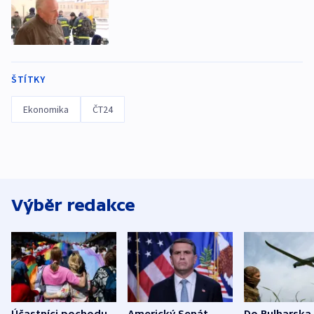
ŠTÍTKY
Ekonomika
ČT24
Výběr redakce
Účastníci pochodu
Americký Senát
Do Bulharska