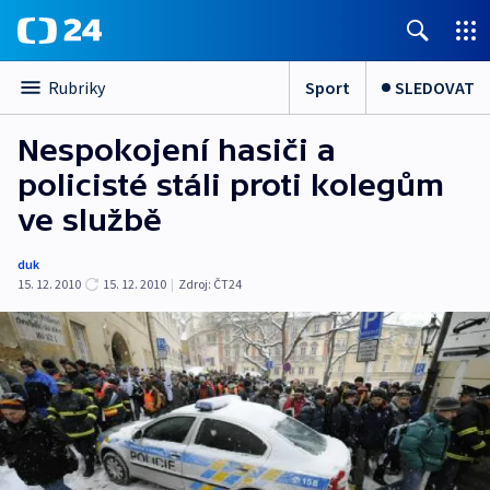
Sport
SLEDOVAT
Rubriky
Nespokojení hasiči a
policisté stáli proti kolegům
ve službě
duk
15. 12. 2010
15. 12. 2010
|
Zdroj:
ČT24