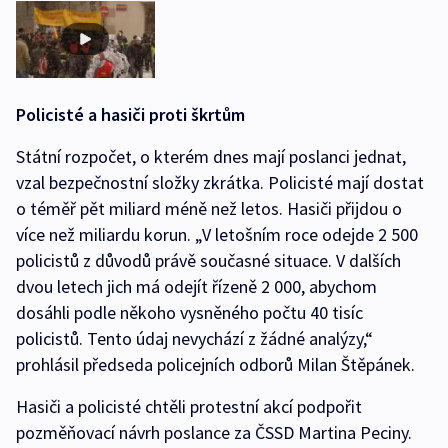
Policisté a hasiči proti škrtům
Státní rozpočet, o kterém dnes mají poslanci jednat,
vzal bezpečnostní složky zkrátka. Policisté mají dostat
o téměř pět miliard méně než letos. Hasiči přijdou o
více než miliardu korun. „V letošním roce odejde 2 500
policistů z důvodů právě současné situace. V dalších
dvou letech jich má odejít řízeně 2 000, abychom
dosáhli podle někoho vysněného počtu 40 tisíc
policistů. Tento údaj nevychází z žádné analýzy,“
prohlásil předseda policejních odborů Milan Štěpánek.
Hasiči a policisté chtěli protestní akcí podpořit
pozměňovací návrh poslance za ČSSD Martina Peciny.