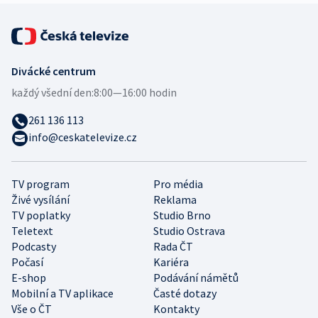
Divácké centrum
každý všední den:
8:00—16:00 hodin
261 136 113
info@ceskatelevize.cz
TV program
Pro média
Živé vysílání
Reklama
TV poplatky
Studio Brno
Teletext
Studio Ostrava
Podcasty
Rada ČT
Počasí
Kariéra
E-shop
Podávání námětů
Mobilní a TV aplikace
Časté dotazy
Vše o ČT
Kontakty