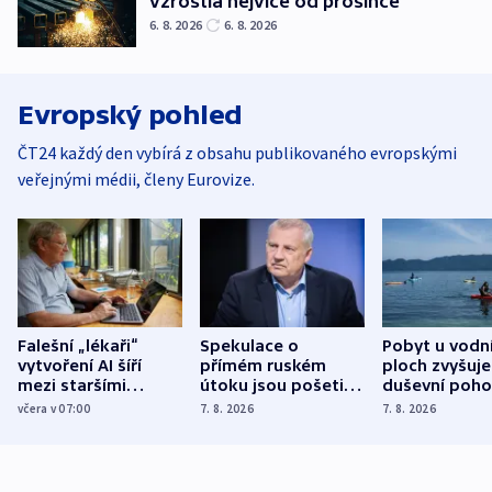
vzrostla nejvíce od prosince
6. 8. 2026
6. 8. 2026
Evropský pohled
ČT24 každý den vybírá z obsahu publikovaného evropskými
veřejnými médii, členy Eurovize.
Falešní „lékaři“
Spekulace o
Pobyt u vodn
vytvoření AI šíří
přímém ruském
ploch zvyšuje
mezi staršími
útoku jsou pošetilé,
duševní poho
Poláky nebezpečné
míní estonský
ukázala
včera v 07:00
7. 8. 2026
7. 8. 2026
zdravotní rady
bezpečnostní
mezinárodní 
expert