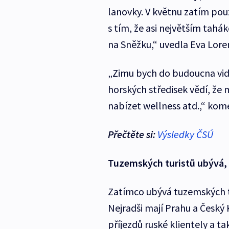
lanovky. V květnu zatím po
s tím, že asi největším ta
na Sněžku,“ uvedla Eva Lore
„Zimu bych do budoucna vid
horských středisek vědí, že m
nabízet wellness atd.,“ kom
Přečtěte si:
Výsledky ČSÚ
Tuzemských turistů ubývá, 
Zatímco ubývá tuzemských turi
Nejradši mají Prahu a Český K
příjezdů ruské klientely a t