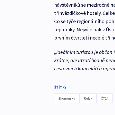
návštěvníků se meziročně nav
tříhvězdičkové hotely. Celke
Co se týče regionálního pohl
republiky. Nejvíce pak v Ús
prvním čtvrtletí necelé tři n
„Ideálním turistou je občan R
krátce, ale utratí hodně pen
cestovních kanceláří a agent
ŠTÍTKY
Ekonomika
Relax
ČT24