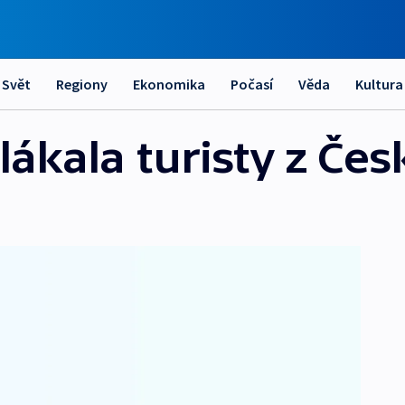
Svět
Regiony
Ekonomika
Počasí
Věda
Kultura
ákala turisty z Čes