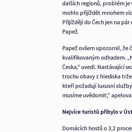
dalších regionů, problém je 
mohlo přijíždět mnohem více 
Přijíždějí do Čech jen na pár
Papež.
Papež ovšem upozornil, že čís
kvalifikovaným odhadem. „Ne
Česka,“ uvedl. Nastávající s
trochu obavy z hlediska trže
kteří požadují luxusní služb
musíme uvědomit,“ apeloval
Nejvíce turistů přibylo v Ús
Domácích hostů o 3,2 proce