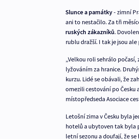
Slunce a památky
- zimní P
ani to nestačilo. Za tři měsíc
ruských zákazníků
. Dovolen
rublu dražší. I tak je jsou a
„Velkou roli sehrálo počasí, 
lyžováním za hranice. Druh
kurzu. Lidé se obávali, že z
omezili cestování po Česku a 
místopředseda Asociace ces
Letošní zima v Česku byla je
hotelů a ubytoven tak byla p
letní sezonu a doufají, že s