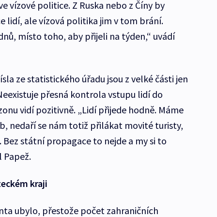
ve vízové politice. Z Ruska nebo z Číny by
lidí, ale vízová politika jim v tom brání.
 dnů, místo toho, aby přijeli na týden,“ uvádí
la ze statistického úřadu jsou z velké části jen
existuje přesná kontrola vstupu lidí do
ezonu vidí pozitivně. „Lidí přijede hodně. Máme
b, nedaří se nám totiž přilákat movité turisty,
y. Bez státní propagace to nejde a my si to
 Papež.
teckém kraji
nta ubylo, přestože počet zahraničních