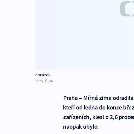
obrázek
Zdroj:
ČT24
Praha – Mírná zima odradila 
kteří od ledna do konce bře
zařízeních, klesl o 2,6 proc
naopak ubylo.