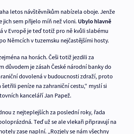
raha letos návštěvníkům nabízela oboje. Jenže
e jich sem přijelo míň než vloni.
Ubylo hlavně
á v Evropě je teď totiž pro ně kvůli slabému
le po Němcích v tuzemsku nejčastějšími hosty.
zejména na horách. Češi totiž jezdili za
ým důvodem je zásah České národní banky do
ahraniční dovolená v budoucnosti zdraží, proto
šetřili peníze na zahraniční cestu,“ myslí si
tovních kanceláří Jan Papež.
dnou z nejteplejších za poslední roky, řada
oloprázdná. Teď už se ale vlekaři připravují na
e hotely zase naplní. „Rozjely se nám všechny