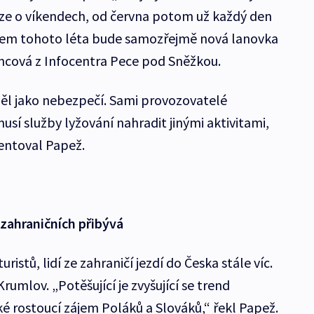
uze o víkendech, od června potom už každý den
hákem tohoto léta bude samozřejmě nová lanovka
ncová z Infocentra Pece pod Sněžkou.
ěl jako nebezpečí. Sami provozovatelé
usí služby lyžování nahradit jinými aktivitami,
entoval Papež.
zahraničních přibývá
stů, lidí ze zahraničí jezdí do Česka stále víc.
rumlov. „Potěšující je zvyšující se trend
aké rostoucí zájem Poláků a Slováků,“ řekl Papež.