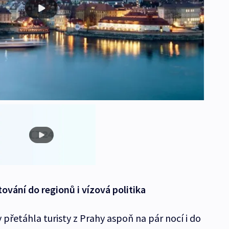
ování do regionů i vízová politika
y přetáhla turisty z Prahy aspoň na pár nocí i do