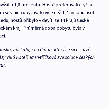
ýšil o 1,6 procenta. Hosté preferovali čtyř- a
m se v nich ubytovalo více než 1,7 milionu osob.
edu, hostů přibylo v devíti ze 14 krajů České
teckém kraji. Průměrná doba pobytu byla v
oci.
uska, následuje ho Číňan, který se sice zdrží
ěz,“
říká Kateřina Petříčková z Asociace českých
ur.