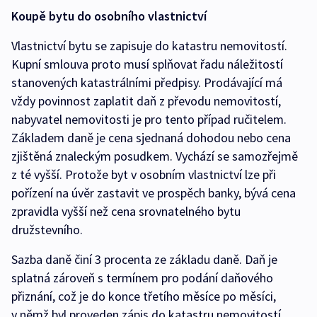
Koupě bytu do osobního vlastnictví
Vlastnictví bytu se zapisuje do katastru nemovitostí.
Kupní smlouva proto musí splňovat řadu náležitostí
stanovených katastrálními předpisy. Prodávající má
vždy povinnost zaplatit daň z převodu nemovitostí,
nabyvatel nemovitosti je pro tento případ ručitelem.
Základem daně je cena sjednaná dohodou nebo cena
zjištěná znaleckým posudkem. Vychází se samozřejmě
z té vyšší. Protože byt v osobním vlastnictví lze při
pořízení na úvěr zastavit ve prospěch banky, bývá cena
zpravidla vyšší než cena srovnatelného bytu
družstevního.
Sazba daně činí 3 procenta ze základu daně. Daň je
splatná zároveň s termínem pro podání daňového
přiznání, což je do konce třetího měsíce po měsíci,
v němž byl proveden zápis do katastru nemovitostí.