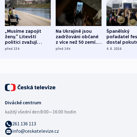
„Musíme zapojit
Na Ukrajině jsou
Španělský
ženy.“ Litevští
zadržováni občané
pořadatel fes
politici zvažují
z více než 50 zemí.
dostal pokut
dohodu o
Bojovali na straně
nekalé prakti
před 13
h
před 14
h
4. 8. 2026
demografii
Ruska
Divácké centrum
každý všední den:
8:00—16:00 hodin
261 136 113
info@ceskatelevize.cz