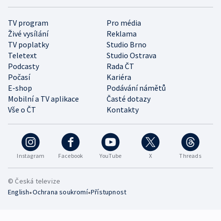
TV program
Pro média
Živé vysílání
Reklama
TV poplatky
Studio Brno
Teletext
Studio Ostrava
Podcasty
Rada ČT
Počasí
Kariéra
E-shop
Podávání námětů
Mobilní a TV aplikace
Časté dotazy
Vše o ČT
Kontakty
Instagram
Facebook
YouTube
X
Threads
© Česká televize
•
•
English
Ochrana soukromí
Přístupnost