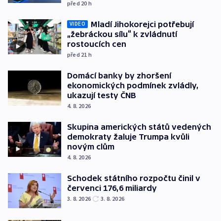
před 20
h
Mladí Jihokorejci potřebují
VIDEO
„žebráckou sílu“ k zvládnutí
rostoucích cen
před 21
h
Domácí banky by zhoršení
ekonomických podmínek zvládly,
ukazují testy ČNB
4. 8. 2026
Skupina amerických států vedených
demokraty žaluje Trumpa kvůli
novým clům
4. 8. 2026
Schodek státního rozpočtu činil v
červenci 176,6 miliardy
3. 8. 2026
3. 8. 2026