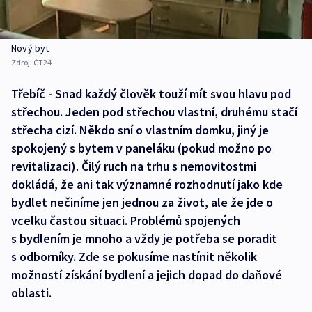
Nový byt
Zdroj:
ČT24
Třebíč - Snad každý člověk touží mít svou hlavu pod
střechou. Jeden pod střechou vlastní, druhému stačí
střecha cizí. Někdo sní o vlastním domku, jiný je
spokojený s bytem v paneláku (pokud možno po
revitalizaci). Čilý ruch na trhu s nemovitostmi
dokládá, že ani tak významné rozhodnutí jako kde
bydlet nečiníme jen jednou za život, ale že jde o
vcelku častou situaci. Problémů spojených
s bydlením je mnoho a vždy je potřeba se poradit
s odborníky. Zde se pokusíme nastínit několik
možností získání bydlení a jejich dopad do daňové
oblasti.