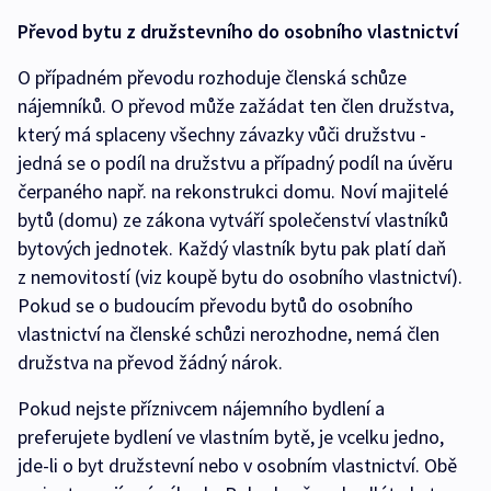
Převod bytu z družstevního do osobního vlastnictví
O případném převodu rozhoduje členská schůze
nájemníků. O převod může zažádat ten člen družstva,
který má splaceny všechny závazky vůči družstvu -
jedná se o podíl na družstvu a případný podíl na úvěru
čerpaného např. na rekonstrukci domu. Noví majitelé
bytů (domu) ze zákona vytváří společenství vlastníků
bytových jednotek. Každý vlastník bytu pak platí daň
z nemovitostí (viz koupě bytu do osobního vlastnictví).
Pokud se o budoucím převodu bytů do osobního
vlastnictví na členské schůzi nerozhodne, nemá člen
družstva na převod žádný nárok.
Pokud nejste příznivcem nájemního bydlení a
preferujete bydlení ve vlastním bytě, je vcelku jedno,
jde-li o byt družstevní nebo v osobním vlastnictví. Obě