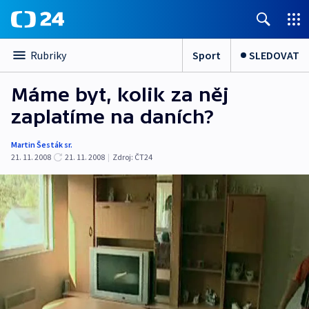
Sport
SLEDOVAT
Rubriky
Máme byt, kolik za něj
zaplatíme na daních?
Martin Šesták sr.
21. 11. 2008
21. 11. 2008
|
Zdroj:
ČT24