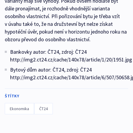
varianty mají své výhody. Pokud ovšem hodláte byt
dále pronajímat, je rozhodně vhodnější varianta
osobního vlastnictví. Při pořizování bytu je třeba vzít
v úvahu také to, že na družstevní byt nelze získat
hypotéční úvěr, pokud není v horizontu jednoho roku na
obzoru převod do osobního vlastnictví.
Bankovky autor: ČT24, zdroj: ČT24
http://img2.ct24.cz/cache/140x78/article/1/20/1951.jpg
Bytový dům autor: ČT24, zdroj: ČT24
http://img2.ct24.cz/cache/140x78/article/6/507/50658.j
ŠTÍTKY
Ekonomika
ČT24