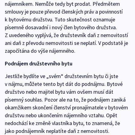
nájemníkem. Nemůže tedy byt prodat. Předmětem
smlouvy je pouze převod členských práv a povinností
k bytovému družstvu. Tuto skutečnost oznamuje
písemně dosavadní i nový člen bytového družstva.
Z uvedeného vyplývá, že družstevník daň z nemovitostí
ani daň z převodu nemovitosti se neplatí. V podstatě je
započítána do výše nájemného.
Podnájem družstevního bytu
Jestliže bydlíte ve „svém“ družstevním bytu či jste
v nájmu, můžete tento byt dát do podnájmu. Bytové
družstvo nebo majitel bytu vám ovšem musí dát
písemný souhlas. Pozor ale na to, že podnájem zaniká
okamžikem skončení členství pronajímatele v bytovém
družstvu nebo ukončením nájemního vztahu. Opět
nedochází ke změně vlastníka bytu, to znamená, že
jako podnájemník neplatíte daň z nemovitosti.