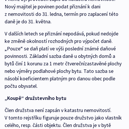
Nový majitel je povinen podat přiznání k dani
z nemovitosti do 31. ledna, termín pro zaplacení této
daně je do 31. května.
V dalších letech se přiznání nepodává, pokud nedojde
ke změně okolností rozhodných pro výpočet daně.
„Pouze“ se daň platí ve výši poslední známé daňové
povinnosti. Základní sazba daně u obytných domů a
bytů činí 1 korunu za 1 metr čtverečnízastavěné plochy
nebo výměry podlahové plochy bytu. Tato sazba se
násobí koeficientem platným pro danou obec podle
počtu obyvatel.
„Koupě“ družstevního bytu
Člen družstva není zapsán v katastru nemovitostí.
V tomto rejstříku figuruje pouze družstvo jako vlastník
celého, resp. části objektu. Člen družstva je v bytě