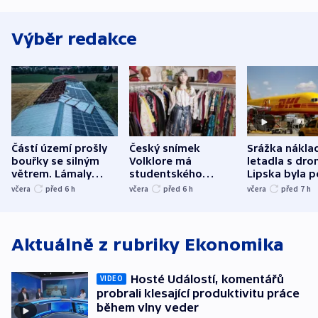
Výběr redakce
Částí území prošly
Český snímek
Srážka nákla
bouřky se silným
Volklore má
letadla s dr
větrem. Lámaly
studentského
Lipska byla p
stromy a poničily
Oscara, zabojuje o
německého mi
včera
před 6
h
včera
před 6
h
včera
před 7
h
střechu
cenu za krátký film
hybridní útok
Aktuálně z rubriky
Ekonomika
Hosté Událostí, komentářů
VIDEO
probrali klesající produktivitu práce
během vlny veder