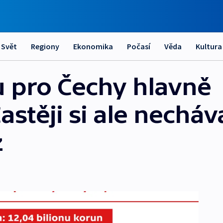
Svět
Regiony
Ekonomika
Počasí
Věda
Kultura
 pro Čechy hlavně
stěji si ale nechávaj
z