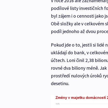
V roce 2016 ale zaznamenaly
podílové listy investičních f
byl zájem i o cennosti jako 
Obě složky ale v celkovém sl
podíl jednoho až dvou proce
Pokud jde o to, jestli si lidé
ukládají do bank, v celkové
účtech. Loni činil 2,38 bilio
rovné dva biliony méně. Jak
prostředí nulových úroků ryc
desetinu.