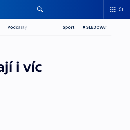
ČT
Podcasty
Sport
SLEDOVAT
í i víc