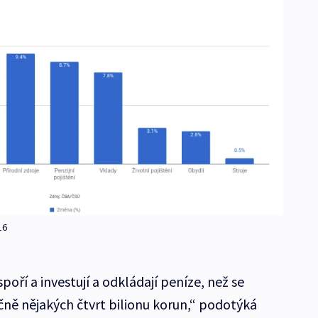
16
ří a investují a odkládají peníze, než se
tečně nějakých čtvrt bilionu korun,“ podotýká