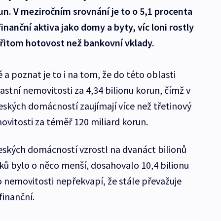
un. V meziročním srovnání je to o 5,1 procenta
finanční aktiva jako domy a byty, víc loni rostly
 přitom hotovost než bankovní vklady.
 a poznat je to i na tom, že do této oblasti
vlastní nemovitosti za 4,34 bilionu korun, čímž v
eských domácností zaujímají více než třetinový
emovitosti za téměř 120 miliard korun.
českých domácností vzrostl na dvanáct bilionů
zků bylo o něco menší, dosahovalo 10,4 bilionu
 nemovitosti nepřekvapí, že stále převažuje
finanční.