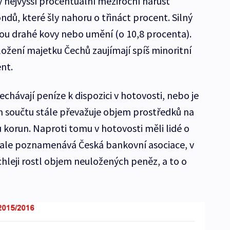
 nejvyšší procentuální meziroční nárůst
ondů, které šly nahoru o třináct procent. Silný
jsou drahé kovy nebo umění (o 10,8 procenta).
ožení majetku Čechů zaujímají spíš minoritní
nt.
 nechávají peníze k dispozici v hotovosti, nebo je
m součtu stále převažuje objem prostředků na
nu korun. Naproti tomu v hotovosti měli lidé o
 ale poznamenává Česká bankovní asociace, v
hleji rostl objem neuložených peněz, a to o