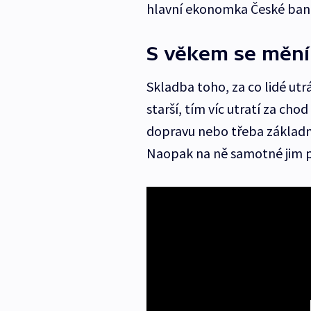
hlavní ekonomka České bank
S věkem se mění, 
Skladba toho, za co lidé utr
starší, tím víc utratí za cho
dopravu nebo třeba základní
Naopak na ně samotné jim p