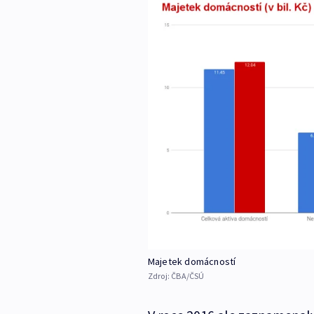
Majetek domácností
Zdroj:
ČBA/ČSÚ