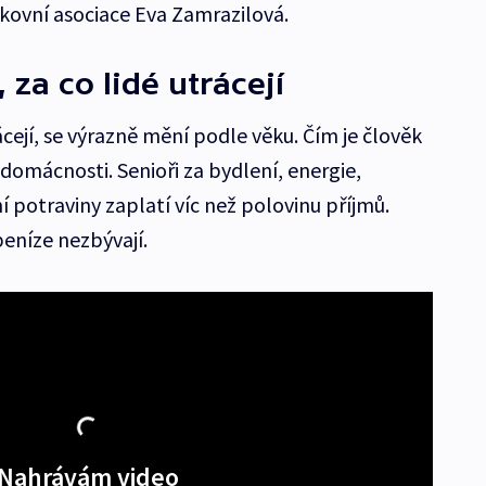
ovní asociace Eva Zamrazilová.
za co lidé utrácejí
ácejí, se výrazně mění podle věku. Čím je člověk
d domácnosti. Senioři za bydlení, energie,
 potraviny zaplatí víc než polovinu příjmů.
eníze nezbývají.
Nahrávám video