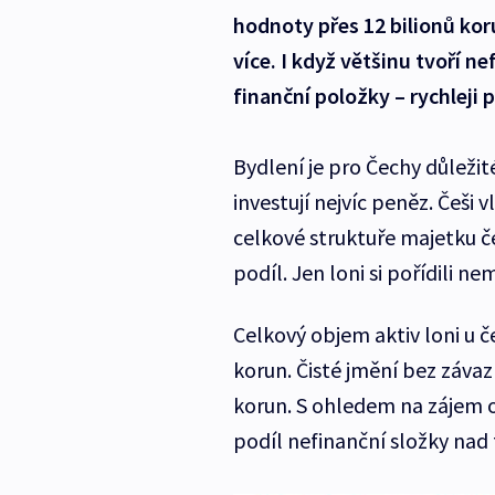
hodnoty přes 12 bilionů kor
více. I když většinu tvoří ne
finanční položky – rychleji
Bydlení je pro Čechy důležité
investují nejvíc peněz. Češi 
celkové struktuře majetku č
podíl. Jen loni si pořídili n
Celkový objem aktiv loni u 
korun. Čisté jmění bez záva
korun. S ohledem na zájem o
podíl nefinanční složky nad 