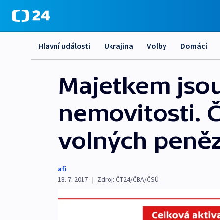
Hlavní události
Ukrajina
Volby
Domácí
Majetkem jsou
nemovitosti. Ča
volných peně
afi
18. 7. 2017
|
Zdroj:
ČT24/ČBA/ČSÚ