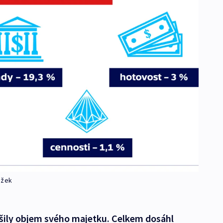
ožek
šily objem svého majetku. Celkem dosáhl