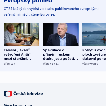
Evropský pohled
ČT24 každý den vybírá z obsahu publikovaného evropskými
veřejnými médii, členy Eurovize.
Falešní „lékaři“
Spekulace o
Pobyt u vodn
vytvoření AI šíří
přímém ruském
ploch zvyšuje
mezi staršími
útoku jsou pošetilé,
duševní poho
Poláky nebezpečné
míní estonský
ukázala
před 12
h
včera v 17:11
včera v 07:30
zdravotní rady
bezpečnostní
mezinárodní 
expert
Divácké centrum