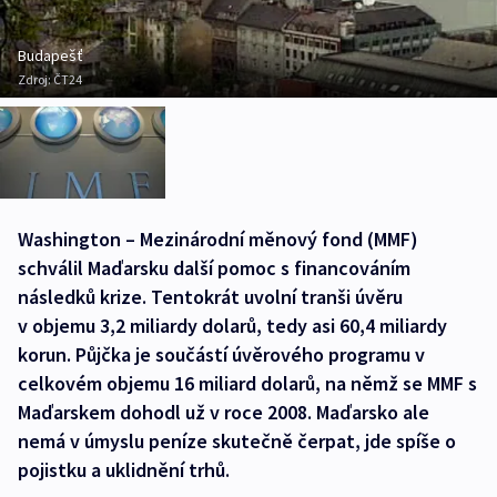
Budapešť
Zdroj:
ČT24
Washington – Mezinárodní měnový fond (MMF)
schválil Maďarsku další pomoc s financováním
následků krize. Tentokrát uvolní tranši úvěru
v objemu 3,2 miliardy dolarů, tedy asi 60,4 miliardy
korun. Půjčka je součástí úvěrového programu v
celkovém objemu 16 miliard dolarů, na němž se MMF s
Maďarskem dohodl už v roce 2008. Maďarsko ale
nemá v úmyslu peníze skutečně čerpat, jde spíše o
pojistku a uklidnění trhů.