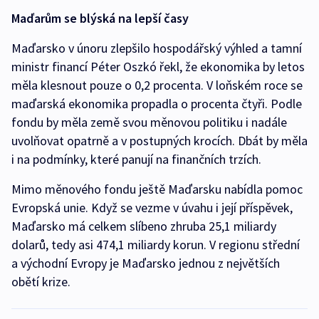
Maďarům se blýská na lepší časy
Maďarsko v únoru zlepšilo hospodářský výhled a tamní
ministr financí Péter Oszkó řekl, že ekonomika by letos
měla klesnout pouze o 0,2 procenta. V loňském roce se
maďarská ekonomika propadla o procenta čtyři. Podle
fondu by měla země svou měnovou politiku i nadále
uvolňovat opatrně a v postupných krocích. Dbát by měla
i na podmínky, které panují na finančních trzích.
Mimo měnového fondu ještě Maďarsku nabídla pomoc
Evropská unie. Když se vezme v úvahu i její příspěvek,
Maďarsko má celkem slíbeno zhruba 25,1 miliardy
dolarů, tedy asi 474,1 miliardy korun. V regionu střední
a východní Evropy je Maďarsko jednou z největších
obětí krize.