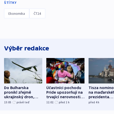
ŠTÍTKY
Ekonomika
ČT24
Výběr redakce
Do Bulharska
Účastníci pochodu
Tisza nomino
pronikl zřejmě
Pride upozorňují na
na maďarské
ukrajinský dron,
trvající nerovnosti i
prezidenta
explodoval kilometr
společenskou
bývalého šéf
13:05
právě teď
12:02
před 1
h
před 4
h
od plynovodu
atmosféru
nejvyššího s