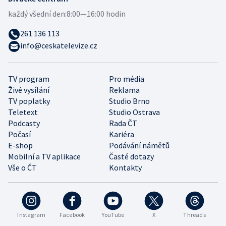
každý všední den:
8:00—16:00 hodin
261 136 113
info@ceskatelevize.cz
TV program
Pro média
Živé vysílání
Reklama
TV poplatky
Studio Brno
Teletext
Studio Ostrava
Podcasty
Rada ČT
Počasí
Kariéra
E-shop
Podávání námětů
Mobilní a TV aplikace
Časté dotazy
Vše o ČT
Kontakty
Instagram
Facebook
YouTube
X
Threads