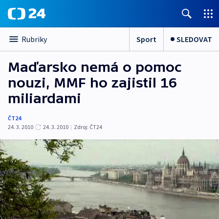
Sport
SLEDOVAT
Rubriky
Maďarsko nemá o pomoc
nouzi, MMF ho zajistil 16
miliardami
ČT24
24. 3. 2010
24. 3. 2010
|
Zdroj:
ČT24