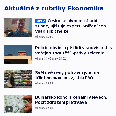
Aktuálně z rubriky
Ekonomika
Česko se plynem zásobit
VIDEO
stihne, ujišťuje expert. Snížení cen
však slíbit nelze
včera v 15:16
Policie obvinila pět lidí v souvislosti s
veřejnou soutěží Správy železnic
včera
včera v 13:21
Světové ceny potravin jsou na
tříletém maximu, zjistila FAO
včera v 12:55
Bulharsko končí s cenami v levech.
Pocit zdražení přetrvává
včera v 07:38