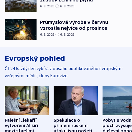
6. 8. 2026
6. 8. 2026
Průmyslová výroba v červnu
vzrostla nejvíce od prosince
6. 8. 2026
6. 8. 2026
Evropský pohled
ČT24 každý den vybírá z obsahu publikovaného evropskými
veřejnými médii, členy Eurovize.
Falešní „lékaři“
Spekulace o
Pobyt u vodn
vytvoření AI šíří
přímém ruském
ploch zvyšuje
mezi staršími
útoku jsou pošetilé,
duševní poho