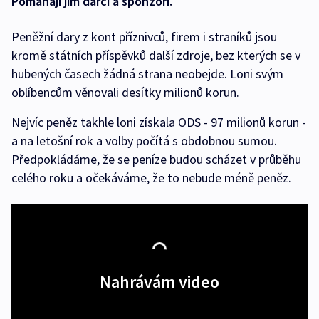
Pomáhají jim dárci a sponzoři.
Peněžní dary z kont příznivců, firem i straníků jsou
kromě státních příspěvků další zdroje, bez kterých se v
hubených časech žádná strana neobejde. Loni svým
oblíbencům věnovali desítky milionů korun.
Nejvíc peněz takhle loni získala ODS - 97 milionů korun -
a na letošní rok a volby počítá s obdobnou sumou.
Předpokládáme, že se peníze budou scházet v průběhu
celého roku a očekáváme, že to nebude méně peněz.
Nahrávám video