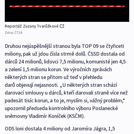
Reportáž Zuzany Tvarůžkové
Zdroj:
ČT24
Druhou nejúspěšnější stranou byla TOP 09 se čtyřiceti
miliony, pak už jdou čísla strmě dolů. ČSSD dostala od
dárců 24 milionů, lidovci 7,5 milionu, komunisté jen 4,5
a zelení 1,5 milionu korun. Ve výročních zprávách
některých stran se přitom už teď v přehledu
darů objevují nejasnosti. „U některých stran schází
darovací smlouvy u dárců, kteří darovali straně více než
padesát tisíc korun, a to je, myslím si, vážný problém,“
upozornil předseda kontrolního výboru Poslanecké
sněmovny Vladimír Koníček (KSČM).
ODS loni dostala 4 miliony od Jaromíra Jágra, 1,5