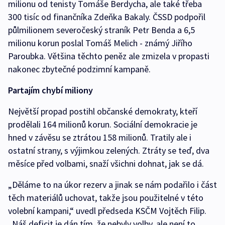
milionu od tenisty Tomáše Berdycha, ale také třeba
300 tisíc od finančníka Zdeňka Bakaly. ČSSD podpořil
půlmilionem severočeský straník Petr Benda a 6,5
milionu korun poslal Tomáš Melich - známý Jiřího
Paroubka. Většina těchto peněz ale zmizela v propasti
nakonec zbytečné podzimní kampaně.
Partajím chybí miliony
Největší propad postihl občanské demokraty, kteří
prodělali 164 milionů korun. Sociální demokracie je
hned v závěsu se ztrátou 158 milionů. Tratily ale i
ostatní strany, s výjimkou zelených. Ztráty se teď, dva
měsíce před volbami, snaží všichni dohnat, jak se dá.
„Děláme to na úkor rezerv a jinak se nám podařilo i část
těch materiálů uchovat, takže jsou použitelné v této
volební kampani,“ uvedl předseda KSČM Vojtěch Filip.
„Náš deficit je dán tím, že nebyly volby, ale není to