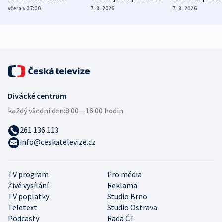
Poláky nebezpečné
míní estonský
ukázala
včera v 07:00
7. 8. 2026
7. 8. 2026
zdravotní rady
bezpečnostní
mezinárodní 
expert
Divácké centrum
každý všední den:
8:00—16:00 hodin
261 136 113
info@ceskatelevize.cz
TV program
Pro média
Živé vysílání
Reklama
TV poplatky
Studio Brno
Teletext
Studio Ostrava
Podcasty
Rada ČT