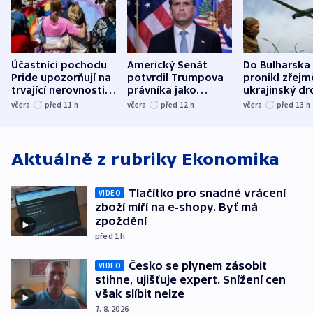
Účastníci pochodu
Americký Senát
Do Bulharska
Pride upozorňují na
potvrdil Trumpova
pronikl zřejm
trvající nerovnosti i
právníka jako
ukrajinský dr
společenskou
ministra
explodoval k
včera
před 11
h
včera
před 12
h
včera
před 13
h
atmosféru
spravedlnosti
od plynovod
Aktuálně z rubriky
Ekonomika
Tlačítko pro snadné vrácení
VIDEO
zboží míří na e-shopy. Byť má
zpoždění
před 1
h
Česko se plynem zásobit
VIDEO
stihne, ujišťuje expert. Snížení cen
však slíbit nelze
7. 8. 2026