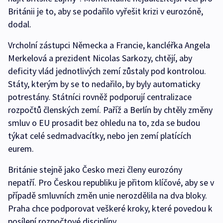
Británii je to, aby se podařilo vyřešit krizi v eurozóně,
dodal.
Vrcholní zástupci Německa a Francie, kancléřka Angela
Merkelová a prezident Nicolas Sarkozy, chtějí, aby
deficity vlád jednotlivých zemí zůstaly pod kontrolou.
Státy, kterým by se to nedařilo, by byly automaticky
potrestány. Státníci rovněž podporují centralizace
rozpočtů členských zemí. Paříž a Berlín by chtěly změny
smluv o EU prosadit bez ohledu na to, zda se budou
týkat celé sedmadvacítky, nebo jen zemí platících
eurem.
Británie stejně jako Česko mezi členy eurozóny
nepatří. Pro Českou republiku je přitom klíčové, aby se v
případě smluvních změn unie nerozdělila na dva bloky.
Praha chce podporovat veškeré kroky, které povedou k
posílení rozpočtové disciplíny.