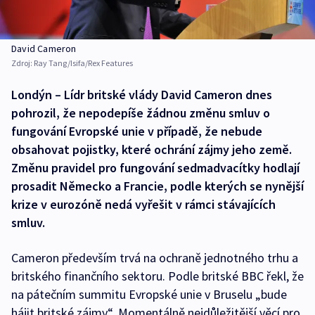
David Cameron
Zdroj:
Ray Tang/Isifa/Rex Features
Londýn – Lídr britské vlády David Cameron dnes
pohrozil, že nepodepíše žádnou změnu smluv o
fungování Evropské unie v případě, že nebude
obsahovat pojistky, které ochrání zájmy jeho země.
Změnu pravidel pro fungování sedmadvacítky hodlají
prosadit Německo a Francie, podle kterých se nynější
krize v eurozóně nedá vyřešit v rámci stávajících
smluv.
Cameron především trvá na ochraně jednotného trhu a
britského finančního sektoru. Podle britské BBC řekl, že
na pátečním summitu Evropské unie v Bruselu „bude
hájit britské zájmy“. Momentálně nejdůležitější věcí pro