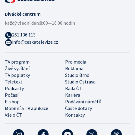
Divácké centrum
každý všední den:
8:00—16:00 hodin
261 136 113
info@ceskatelevize.cz
TV program
Pro média
Živé vysílání
Reklama
TV poplatky
Studio Brno
Teletext
Studio Ostrava
Podcasty
Rada ČT
Počasí
Kariéra
E-shop
Podávání námětů
Mobilní a TV aplikace
Časté dotazy
Vše o ČT
Kontakty