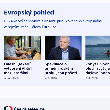
Evropský pohled
ČT24 každý den vybírá z obsahu publikovaného evropskými
veřejnými médii, členy Eurovize.
Falešní „lékaři“
Spekulace o
Pobyt u vodn
vytvoření AI šíří
přímém ruském
ploch zvyšuje
mezi staršími
útoku jsou pošetilé,
duševní poho
Poláky nebezpečné
míní estonský
ukázala
včera v 07:00
7. 8. 2026
7. 8. 2026
zdravotní rady
bezpečnostní
mezinárodní 
expert