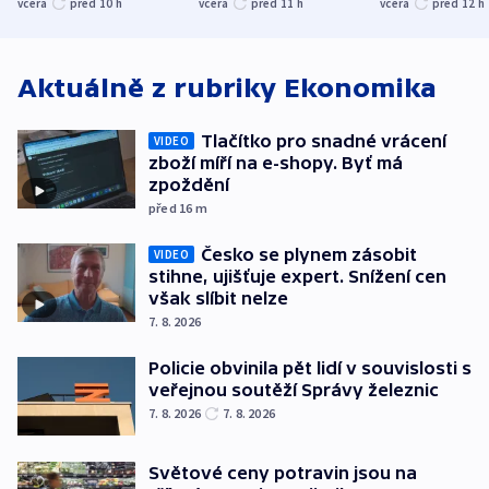
včera
před 10
h
včera
před 11
h
včera
před 12
h
atmosféru
spravedlnosti
od plynovod
Aktuálně z rubriky
Ekonomika
Tlačítko pro snadné vrácení
VIDEO
zboží míří na e-shopy. Byť má
zpoždění
před 16
m
Česko se plynem zásobit
VIDEO
stihne, ujišťuje expert. Snížení cen
však slíbit nelze
7. 8. 2026
Policie obvinila pět lidí v souvislosti s
veřejnou soutěží Správy železnic
7. 8. 2026
7. 8. 2026
Světové ceny potravin jsou na