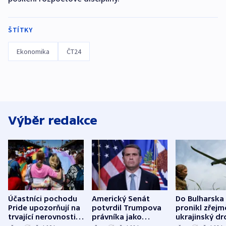
ŠTÍTKY
Ekonomika
ČT24
Výběr redakce
Účastníci pochodu
Americký Senát
Do Bulharska
Pride upozorňují na
potvrdil Trumpova
pronikl zřejm
trvající nerovnosti i
právníka jako
ukrajinský dr
společenskou
ministra
explodoval k