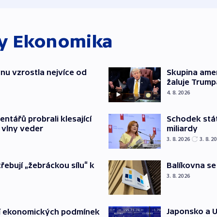
ky
Ekonomika
nu vzrostla nejvíce od
Skupina ame
žaluje Trump
4. 8. 2026
Schodek stát
ntářů probrali klesající
miliardy
 vlny veder
3. 8. 2026
3. 8. 2
Balíkovna se
třebují „žebráckou sílu“ k
3. 8. 2026
Japonsko a U
í ekonomických podmínek