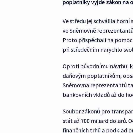
poplatníky vyjde zákon na 
Ve středu jej schválila horn
ve Sněmovně reprezentantů, 
Proto přispěchali na pomoc 
při středečním narychlo svo
Oproti původnímu návrhu, kt
daňovým poplatníkům, obsah
Sněmovna reprezentantů tak
bankovních vkladů až do hod
Soubor zákonů pro transpar
stát až 700 miliard dolarů. 
finančních trhů a podklad p