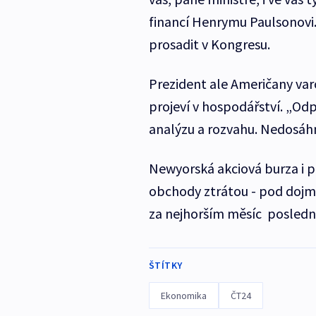
financí Henrymu Paulsonovi
prosadit v Kongresu.
Prezident ale Američany var
projeví v hospodářství. „O
analýzu a rozvahu. Nedosáh
Newyorská akciová burza i př
obchody ztrátou - pod dojmem
za nejhorším měsíc poslední
ŠTÍTKY
Ekonomika
ČT24