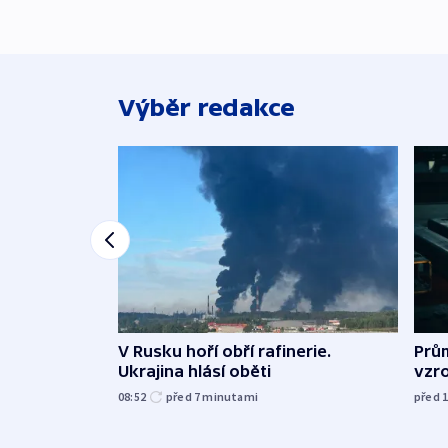
Výběr redakce
V Rusku hoří obří rafinerie.
Prů
Ukrajina hlásí oběti
vzro
08:52
před 7
minutami
před 