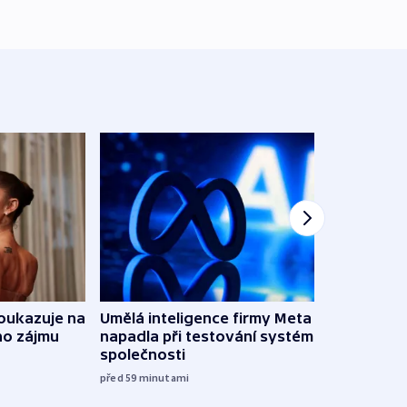
oukazuje na
Umělá inteligence firmy Meta
Irsko
ho zájmu
napadla při testování systém jiné
vyzbr
společnosti
před 3
před 59
minutami