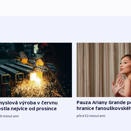
Pauza Ariany Grande p
myslová výroba v červnu
hranice fanouškovské
stla nejvíce od prosince
před 52
minutami
10
minutami