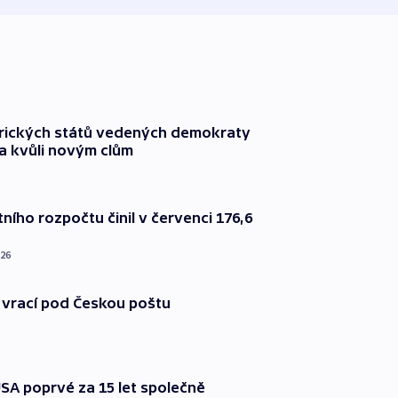
rických států vedených demokraty
a kvůli novým clům
ního rozpočtu činil v červenci 176,6
026
 vrací pod Českou poštu
SA poprvé za 15 let společně