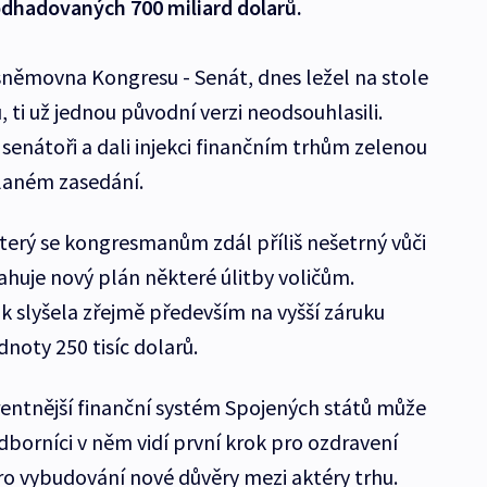
odhadovaných 700 miliard dolarů.
í sněmovna Kongresu - Senát, dnes ležel na stole
ti už jednou původní verzi neodsouhlasili.
senátoři a dali injekci finančním trhům zelenou
laném zasedání.
erý se kongresmanům zdál příliš nešetrný vůči
uje nový plán některé úlitby voličům.
 slyšela zřejmě především na vyšší záruku
noty 250 tisíc dolarů.
entnější finanční systém Spojených států může
Odborníci v něm vidí první krok pro ozdravení
ro vybudování nové důvěry mezi aktéry trhu.