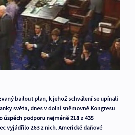
aný bailout plan, k jehož schválení se upínali
 banky světa, dnes v dolní sněmovně Kongresu
ro úspěch podporu nejméně 218 z 435
c vyjádřilo 263 z nich. Americké daňové