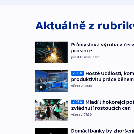
Aktuálně z rubri
Průmyslová výroba v červ
prosince
před 10
minutami
Hosté Událostí, kome
VIDEO
produktivitu práce během
včera v 08:48
Mladí Jihokorejci po
VIDEO
zvládnutí rostoucích cen
včera v 07:30
Domácí banky by zhoršen