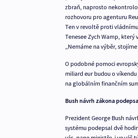
zbraň, naprosto nekontrol
rozhovoru pro agenturu Reu
Ten v revoltě proti vládnímu
Tenesee Zych Wamp, který v 
„Nemáme na výběr, stojíme pr
O podobné pomoci evropským
miliard eur budou o víkendu
na globálním finančním summ
Bush návrh zákona podepsa
Prezident George Bush návrh
systému podepsal dvě hodin
vás, pane ministře, i ve váš