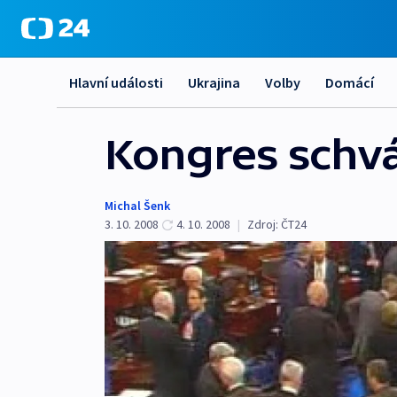
Hlavní události
Ukrajina
Volby
Domácí
Kongres schvál
Michal Šenk
3. 10. 2008
4. 10. 2008
|
Zdroj:
ČT24