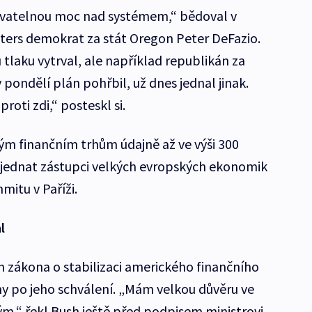
ovatelnou moc nad systémem,“ bědoval v
ters demokrat za stát Oregon Peter DeFazio.
 tlaku vytrval, ale například republikán za
pondělí plán pohřbil, už dnes jednal jinak.
oti zdi,“ posteskl si.
 finančním trhům údajně až ve výši 300
 jednat zástupci velkých evropských ekonomik
itu v Paříži.
l
 zákona o stabilizaci amerického finančního
y po jeho schválení. „Mám velkou důvěru ve
 tým,“ řekl Bush ještě před podpisem ministrovi