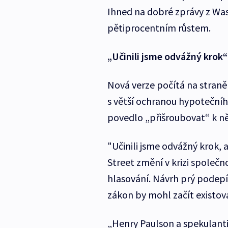
Ihned na dobré zprávy z Was
pětiprocentním růstem.
„Učinili jsme odvážný krok“
Nová verze počítá na straně
s větší ochranou hypoteční
povedlo „přišroubovat“ k n
"Učinili jsme odvážný krok, 
Street změní v krizi společno
hlasování. Návrh prý podepí
zákon by mohl začít existov
„Henry Paulson a spekulanti