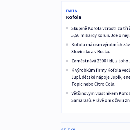
FAKTA
Kofola
Skupině Kofola vzrostl za tři
5,56 miliardy korun. Jde o nej
Kofola má osm výrobních závod
Slovinsku a v Rusku.
Zaměstnává 2300 lidí, z toho 
K výrobkům firmy Kofola vedl
Jupí, dětské nápoje Jupík, e
Topic nebo Citro Cola.
Většinovým vlastníkem Kofoly
Samarasů. Právě oni oživili z
ŠTÍTKY