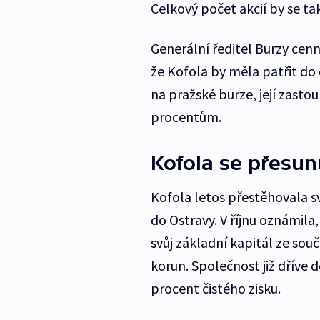
Celkový počet akcií by se ta
Generální ředitel Burzy cenn
že Kofola by měla patřit do
na pražské burze, její zasto
procentům.
Kofola se přesun
Kofola letos přestěhovala s
do Ostravy. V říjnu oznámil
svůj základní kapitál ze sou
korun. Společnost již dříve 
procent čistého zisku.