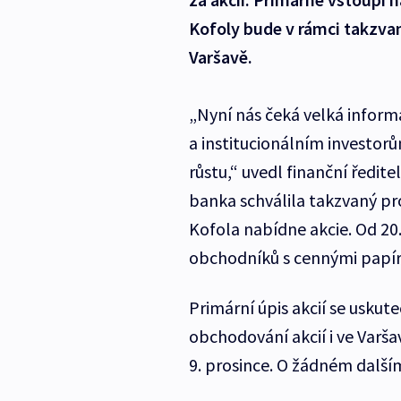
Kofoly bude v rámci takzvan
Varšavě.
„Nyní nás čeká velká inform
a institucionálním investorům
růstu,“ uvedl finanční ředit
banka schválila takzvaný p
Kofola nabídne akcie. Od 20
obchodníků s cennými papír
Primární úpis akcií se uskut
obchodování akcií i ve Varša
9. prosince. O žádném další