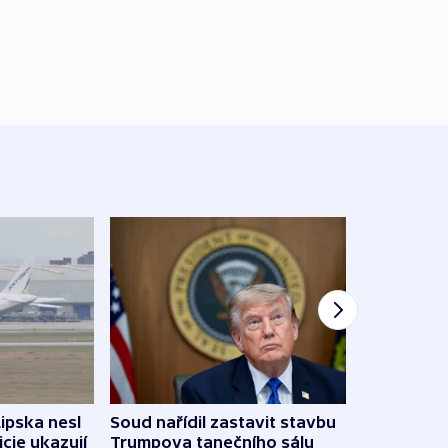
Lipska nesl
Soud nařídil zastavit stavbu
Žido
icie ukazují
Trumpova tanečního sálu
břehu