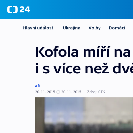
Hlavní události
Ukrajina
Volby
Domácí
Kofola míří n
i s více než d
afi
20. 11. 2015
20. 11. 2015
|
Zdroj:
ČTK