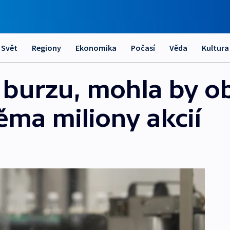
Svět
Regiony
Ekonomika
Počasí
Věda
Kultura
a burzu, mohla by 
věma miliony akcií