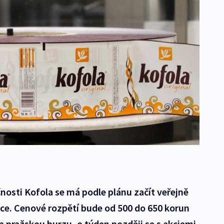
nosti Kofola se má podle plánu začít veřejně
e. Cenové rozpětí bude od 500 do 650 korun
na pražskou burzu, o týden později se s akciemi