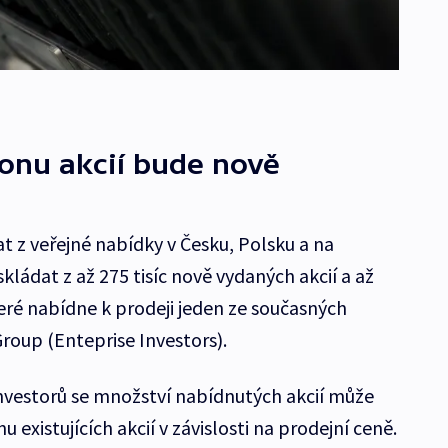
ionu akcií bude nově
t z veřejné nabídky v Česku, Polsku a na
kládat z až 275 tisíc nově vydaných akcií a až
 které nabídne k prodeji jeden ze současných
roup (Enteprise Investors).
nvestorů se množství nabídnutých akcií může
u existujících akcií v závislosti na prodejní ceně.