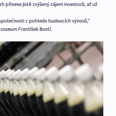
h přinese jistě zvýšený zájem investorů, ať už
ě společnosti z pohledu budoucích výnosů,“
losseum František Bostl.