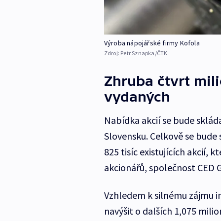
Výroba nápojářské firmy Kofola
Zdroj:
Petr Sznapka/ČTK
Zhruba čtvrt mil
vydaných
Nabídka akcií se bude skláda
Slovensku. Celkově se bude s
825 tisíc existujících akcií,
akcionářů, společnost CED G
Vzhledem k silnému zájmu i
navýšit o dalších 1,075 milion