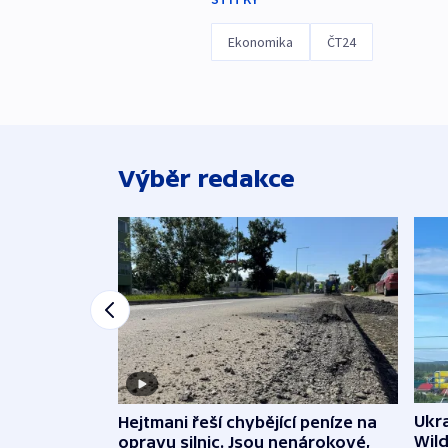
Ekonomika
ČT24
Výběr redakce
Ukra
Hejtmani řeší chybějící peníze na
Wild
opravu silnic. Jsou nenárokové,