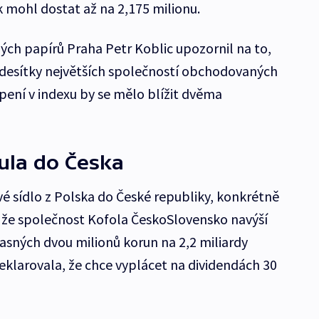
k mohl dostat až na 2,175 milionu.
ých papírů Praha Petr Koblic upozornil na to,
 desítky největších společností obchodovaných
upení v indexu by se mělo blížit dvěma
ula do Česka
vé sídlo z Polska do České republiky, konkrétně
a, že společnost Kofola ČeskoSlovensko navýší
časných dvou milionů korun na 2,2 miliardy
deklarovala, že chce vyplácet na dividendách 30