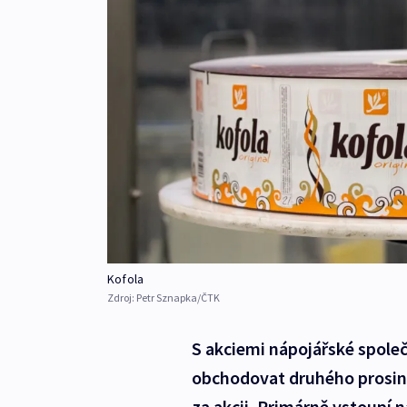
Kofola
Zdroj:
Petr Sznapka/ČTK
S akciemi nápojářské společ
obchodovat druhého prosinc
za akcii. Primárně vstoupí 