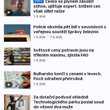
Česko se plynem zásobit
VIDEO
stihne, ujišťuje expert. Snížení cen
však slíbit nelze
7. 8. 2026
Policie obvinila pět lidí v souvislosti s
veřejnou soutěží Správy železnic
7. 8. 2026
7. 8. 2026
Světové ceny potravin jsou na
tříletém maximu, zjistila FAO
7. 8. 2026
Bulharsko končí s cenami v levech.
Pocit zdražení přetrvává
7. 8. 2026
Za dotační podvod ohledně
Technologického parku poslal soud
do vězení dva muže