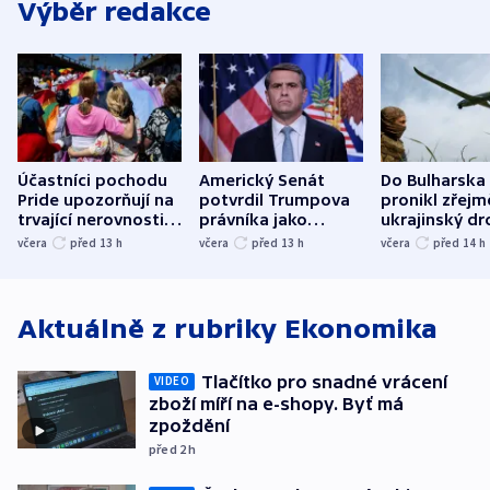
Výběr redakce
Účastníci pochodu
Americký Senát
Do Bulharska
Pride upozorňují na
potvrdil Trumpova
pronikl zřejm
trvající nerovnosti i
právníka jako
ukrajinský dr
společenskou
ministra
explodoval k
včera
před 13
h
včera
před 13
h
včera
před 14
h
atmosféru
spravedlnosti
od plynovod
Aktuálně z rubriky
Ekonomika
Tlačítko pro snadné vrácení
VIDEO
zboží míří na e-shopy. Byť má
zpoždění
před 2
h