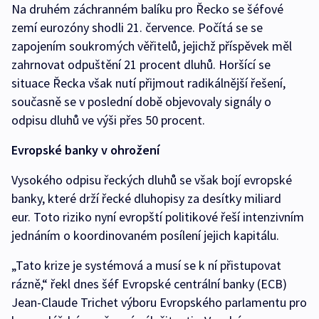
Na druhém záchranném balíku pro Řecko se šéfové
zemí eurozóny shodli 21. července. Počítá se se
zapojením soukromých věřitelů, jejichž příspěvek měl
zahrnovat odpuštění 21 procent dluhů. Horšící se
situace Řecka však nutí přijmout radikálnější řešení,
současně se v poslední době objevovaly signály o
odpisu dluhů ve výši přes 50 procent.
Evropské banky v ohrožení
Vysokého odpisu řeckých dluhů se však bojí evropské
banky, které drží řecké dluhopisy za desítky miliard
eur. Toto riziko nyní evropští politikové řeší intenzivním
jednáním o koordinovaném posílení jejich kapitálu.
„Tato krize je systémová a musí se k ní přistupovat
rázně,“ řekl dnes šéf Evropské centrální banky (ECB)
Jean-Claude Trichet výboru Evropského parlamentu pro