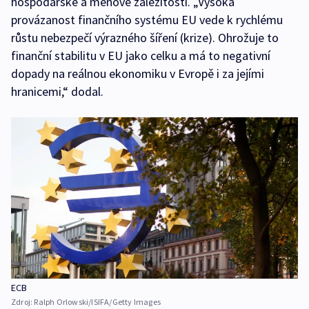
hospodářské a měnové záležitosti. „Vysoká
provázanost finančního systému EU vede k rychlému
růstu nebezpečí výrazného šíření (krize). Ohrožuje to
finanční stabilitu v EU jako celku a má to negativní
dopady na reálnou ekonomiku v Evropě i za jejími
hranicemi,“ dodal.
ECB
Zdroj:
Ralph Orlowski/ISIFA/Getty Images