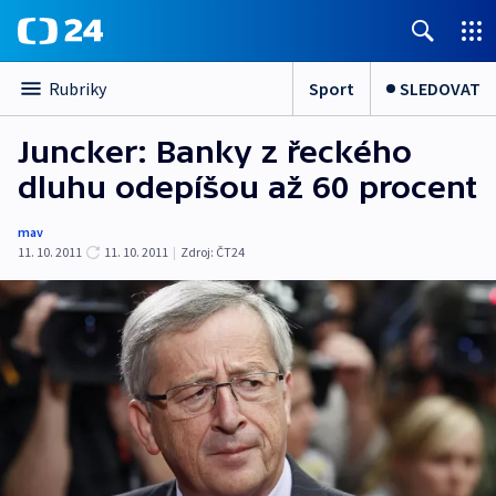
Sport
SLEDOVAT
Rubriky
Juncker: Banky z řeckého
dluhu odepíšou až 60 procent
mav
11. 10. 2011
11. 10. 2011
|
Zdroj:
ČT24