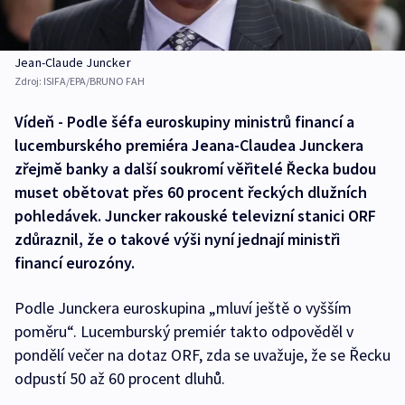
Jean-Claude Juncker
Zdroj:
ISIFA/EPA/BRUNO FAH
Vídeň - Podle šéfa euroskupiny ministrů financí a
lucemburského premiéra Jeana-Claudea Junckera
zřejmě banky a další soukromí věřitelé Řecka budou
muset obětovat přes 60 procent řeckých dlužních
pohledávek. Juncker rakouské televizní stanici ORF
zdůraznil, že o takové výši nyní jednají ministři
financí eurozóny.
Podle Junckera euroskupina „mluví ještě o vyšším
poměru“. Lucemburský premiér takto odpověděl v
pondělí večer na dotaz ORF, zda se uvažuje, že se Řecku
odpustí 50 až 60 procent dluhů.