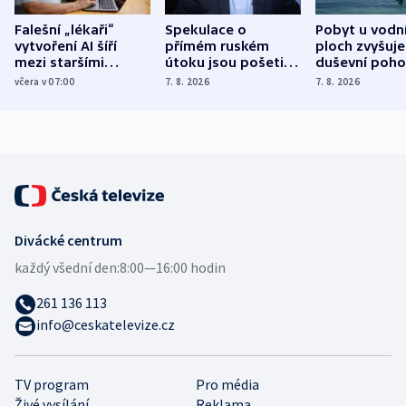
Falešní „lékaři“
Spekulace o
Pobyt u vodn
vytvoření AI šíří
přímém ruském
ploch zvyšuje
mezi staršími
útoku jsou pošetilé,
duševní poho
Poláky nebezpečné
míní estonský
ukázala
včera v 07:00
7. 8. 2026
7. 8. 2026
zdravotní rady
bezpečnostní
mezinárodní 
expert
Divácké centrum
každý všední den:
8:00—16:00 hodin
261 136 113
info@ceskatelevize.cz
TV program
Pro média
Živé vysílání
Reklama