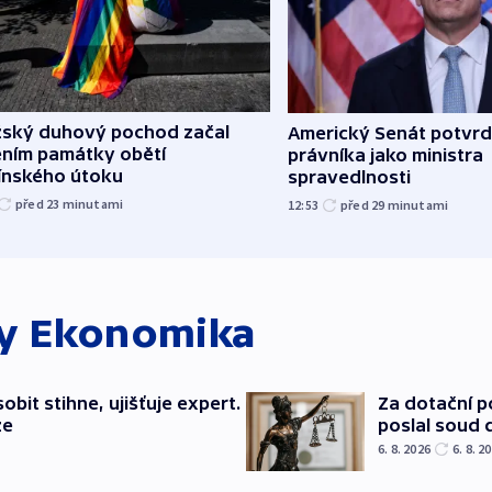
žský duhový pochod začal
Americký Senát potvrd
ěním památky obětí
právníka jako ministra
línského útoku
spravedlnosti
před 23
minutami
12:53
před 29
minutami
ky
Ekonomika
bit stihne, ujišťuje expert.
Za dotační 
ze
poslal soud 
6. 8. 2026
6. 8. 2