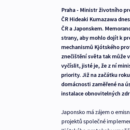
Praha - Ministr životního p
ČR Hideaki Kumazawa dnes
ČR a Japonskem. Memorand
strany, aby mohlo dojít k pr
mechanismů Kjótského prot
znečištění světa tak může v
vyčíslit, jisté je, že z ní 
priority. Již na začátku ro
domácnosti zaměřené na ús
instalace obnovitelných zdr
Japonsko má zájem o emisní
projektů společné implemen