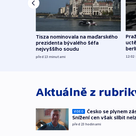
Pra
Tisza nominovala na maďarského
uct
prezidenta bývalého šéfa
ber
nejvyššího soudu
12:02
před 13
minutami
Aktuálně z rubri
Česko se plynem záso
VIDEO
Snížení cen však slíbit nel
před 23
hodinami