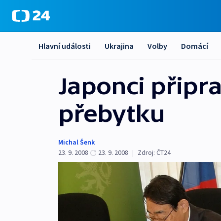
Hlavní události
Ukrajina
Volby
Domácí
Japonci připr
přebytku
Michal Šenk
23. 9. 2008
23. 9. 2008
|
Zdroj:
ČT24