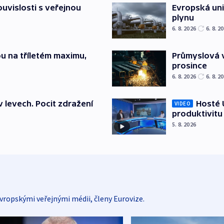
souvislosti s veřejnou
Evropská un
plynu
6. 8. 2026
6. 8. 2
u na tříletém maximu,
Průmyslová v
prosince
6. 8. 2026
6. 8. 2
v levech. Pocit zdražení
Hosté U
VIDEO
produktivitu
5. 8. 2026
vropskými veřejnými médii, členy Eurovize.