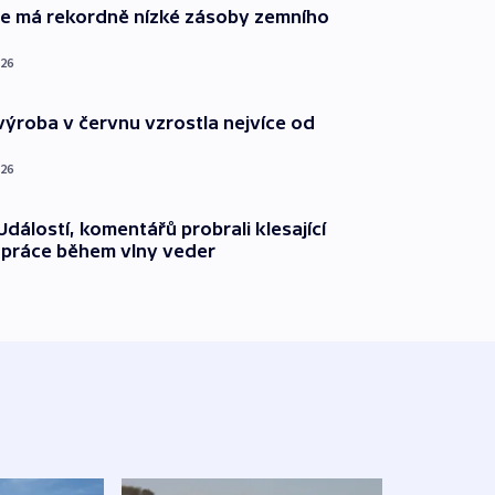
ie má rekordně nízké zásoby zemního
026
ýroba v červnu vzrostla nejvíce od
026
dálostí, komentářů probrali klesající
 práce během vlny veder