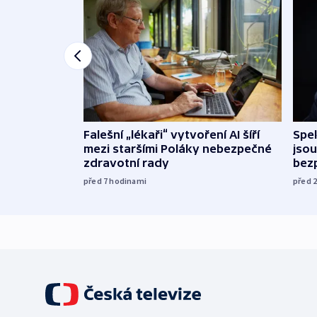
Falešní „lékaři“ vytvoření AI šíří
Spe
mezi staršími Poláky nebezpečné
jsou
zdravotní rady
bez
před 7
hodinami
před 