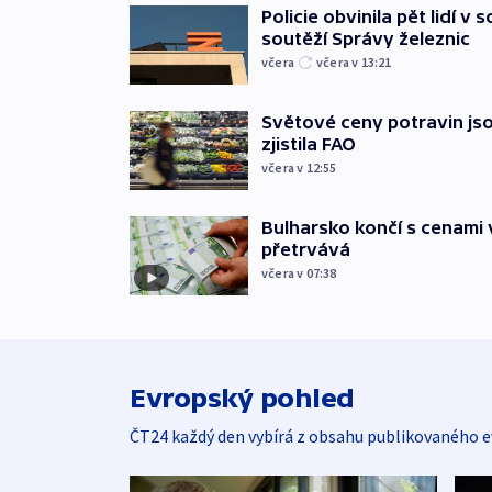
Policie obvinila pět lidí v 
soutěží Správy železnic
včera
včera v 13:21
Světové ceny potravin jso
zjistila FAO
včera v 12:55
Bulharsko končí s cenami 
přetrvává
včera v 07:38
Evropský pohled
ČT24 každý den vybírá z obsahu publikovaného e