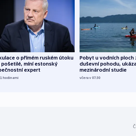
kulace o přímém ruském útoku
Pobyt u vodních ploch 
 pošetilé, míní estonský
duševní pohodu, ukáza
pečnostní expert
mezinárodní studie
21
hodinami
včera v 07:30
Č