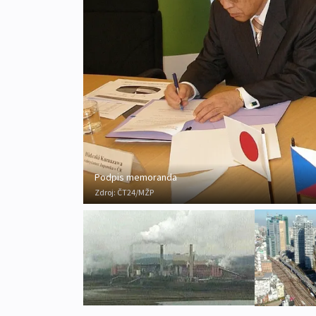
Podpis memoranda
Zdroj:
ČT24/MŽP