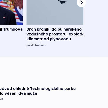
il Trumpova
Dron pronikl do bulharského
Ruský
vzdušného prostoru, explodoval
čtyři 
kilometr od plynovodu
08:20
před 1
hodinou
podvod ohledně Technologického parku
do vězení dva muže
026