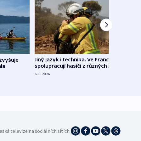
Jiný jazyk i technika. Ve Francii
zvyšuje
„Musí
spolupracují hasiči z různých zemí
la
polit
demo
6. 8. 2026
5. 8. 20
eská televize na sociálních sítích: