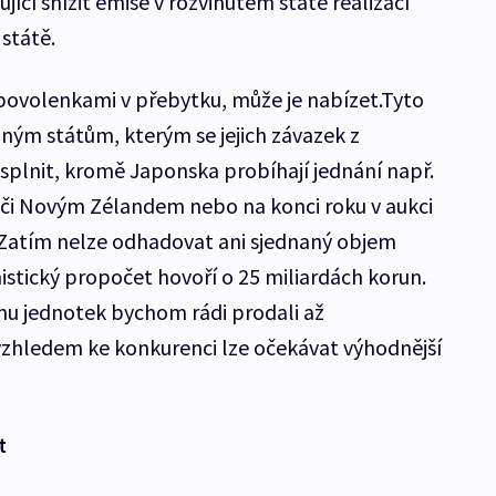
cí snížit emise v rozvinutém státě realizací
státě.
s povolenkami v přebytku, může je nabízet.Tyto
iným státům, kterým se jejich závazek z
splnit, kromě Japonska probíhají jednání např.
i Novým Zélandem nebo na konci roku v aukci
atím nelze odhadovat ani sjednaný objem
istický propočet hovoří o 25 miliardách korun.
šinu jednotek bychom rádi prodali až
vzhledem ke konkurenci lze očekávat výhodnější
t