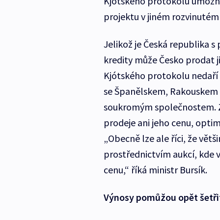
Kjótského protokolu umožňují
projektu v jiném rozvinutém 
Jelikož je Česká republika 
kredity může Česko prodat j
Kjótského protokolu nedaří 
se Španělskem, Rakouskem č
soukromým společnostem. Z
prodeje ani jeho cenu, optim
„Obecně lze ale říci, že vět
prostřednictvím aukcí, kde 
cenu,“ říká ministr Bursík.
Výnosy pomůžou opět šetři