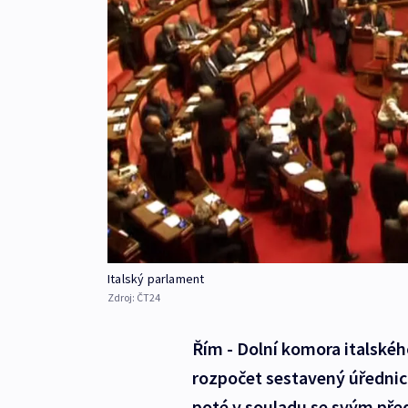
Italský parlament
Zdroj:
ČT24
Řím - Dolní komora italskéh
rozpočet sestavený úřednick
poté v souladu se svým pře