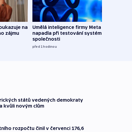
oukazuje na
Umělá inteligence firmy Meta
Irsko
ho zájmu
napadla při testování systém jiné
vyzbr
společnosti
před 3
před 1
hodinou
rických států vedených demokraty
a kvůli novým clům
ního rozpočtu činil v červenci 176,6