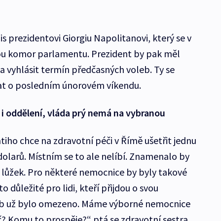
s prezidentovi Giorgiu Napolitanovi, který se v
ou komor parlamentu. Prezident by pak měl
a vyhlásit termín předčasných voleb. Ty se
t o posledním únorovém víkendu.
 i oddělení, vláda prý nemá na vybranou
iho chce na zdravotní péči v Římě ušetřit jednu
dolarů. Místním se to ale nelíbí. Znamenalo by
 lůžek. Pro některé nemocnice by byly takové
o důležité pro lidi, kteří přijdou o svou
žeb už bylo omezeno. Máme výborné nemocnice
roč? Komu to prospěje?“ ptá se zdravotní sestra