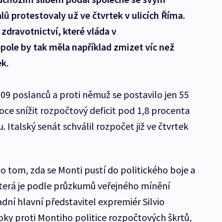
lů protestovaly už ve čtvrtek v ulicích Říma.
 zdravotnictví, které vláda v
pole by tak měla například zmizet víc než
ek.
09 poslanců a proti němuž se postavilo jen 55
oce snížit rozpočtový deficit pod 1,8 procenta
talský senát schválil rozpočet již ve čtvrtek
je o tom, zda se Monti pustí do politického boje a
 která je podle průzkumů veřejného mínění
dní hlavní představitel expremiér Silvio
oky proti Montiho politice rozpočtových škrtů,