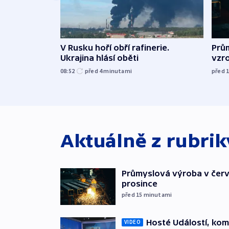
V Rusku hoří obří rafinerie.
Prů
Ukrajina hlásí oběti
vzro
08:52
před 4
minutami
před 
Aktuálně z rubri
Průmyslová výroba v červ
prosince
před 15
minutami
Hosté Událostí, kome
VIDEO