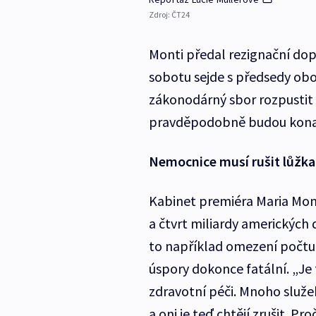
Zdroj:
ČT24
Monti předal rezignační dopi
sobotu sejde s předsedy ob
zákonodárný sbor rozpustit 
pravděpodobně budou kona
Nemocnice musí rušit lůžka
Kabinet premiéra Maria Mont
a čtvrt miliardy amerických 
to například omezení počtu
úspory dokonce fatální. „Je t
zdravotní péči. Mnoho slu
a oni je teď chtějí zrušit. P