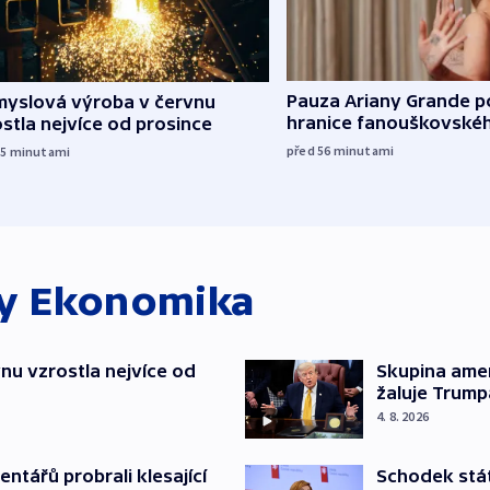
Pauza Ariany Grande p
myslová výroba v červnu
hranice fanouškovské
stla nejvíce od prosince
před 56
minutami
15
minutami
ky
Ekonomika
nu vzrostla nejvíce od
Skupina ame
žaluje Trump
4. 8. 2026
Schodek stát
ntářů probrali klesající