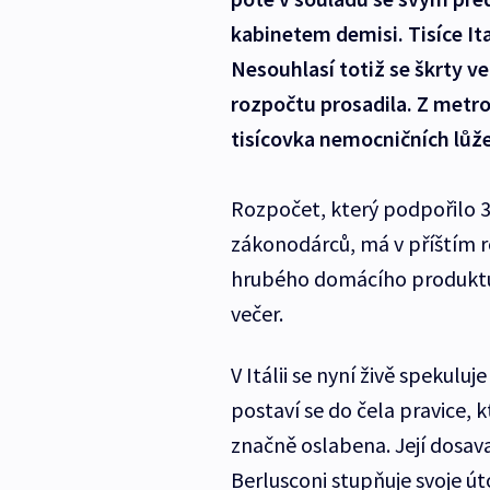
kabinetem demisi. Tisíce Ita
Nesouhlasí totiž se škrty ve
rozpočtu prosadila. Z metro
tisícovka nemocničních lůž
Rozpočet, který podpořilo 3
zákonodárců, má v příštím r
hrubého domácího produktu. I
večer.
V Itálii se nyní živě spekulu
postaví se do čela pravice,
značně oslabena. Její dosava
Berlusconi stupňuje svoje út