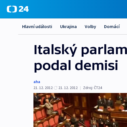
Hlavní události
Ukrajina
Volby
Domácí
Italský parlam
podal demisi
aha
21. 12. 2012
21. 12. 2012
|
Zdroj:
ČT24