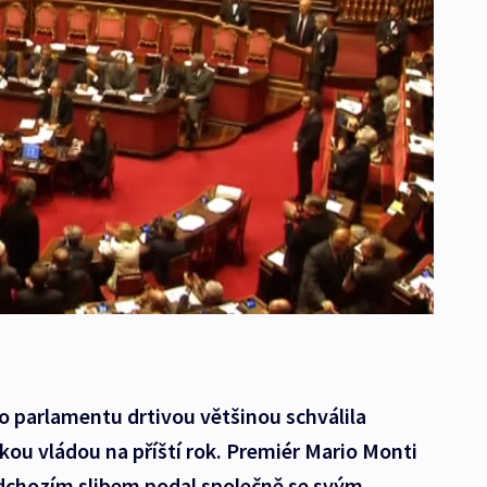
o parlamentu drtivou většinou schválila
ou vládou na příští rok. Premiér Mario Monti
dchozím slibem podal společně se svým