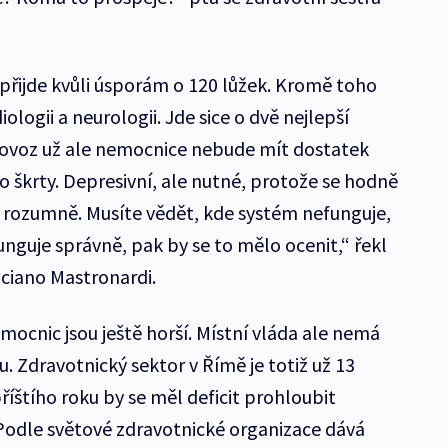
přijde kvůli úsporám o 120 lůžek. Kromě toho
ologii a neurologii. Jde sice o dvě nejlepší
provoz už ale nemocnice nebude mít dostatek
to škrty. Depresivní, ale nutné, protože se hodně
 rozumně. Musíte vědět, kde systém nefunguje,
nguje správně, pak by se to mělo ocenit,“ řekl
ciano Mastronardi.
mocnic jsou ještě horší. Místní vláda ale nemá
. Zdravotnický sektor v Římě je totiž už 13
říštího roku by se měl deficit prohloubit
Podle světové zdravotnické organizace dává