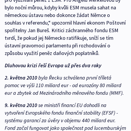
bylo noční můrou, kdyby kvůli ESM musela sahat na
německou ústavu nebo dokonce žádat Němce o
souhlas v referendu,“ upozornil hlavní ekonom Poštovní
spořitelny Jan Bureš. Kritici záchranného fondu ESM
tvrdí, že pokud jej Německo ratifikuje, sníží se tím
ústavní pravomoci parlamentu při rozhodování o
způsobu využití peněz daňových poplatníků.
Dluhovou krizi řeší Evropa už přes dva roky
2. května 2010
byla Řecku schválena první tříletá
pomoc ve výši 110 miliard eur - od eurozóny 80 miliard
eur a zbytek od Mezinárodního měnového fondu (MMF).
9. května 2010
se ministři financí EU dohodli na
vytvoření Evropského fondu finanční stability (EFSF) -
systému garancí za úvěry v objemu 440 miliard eur.
Fond začal fungovat jako společnost pod lucemburským