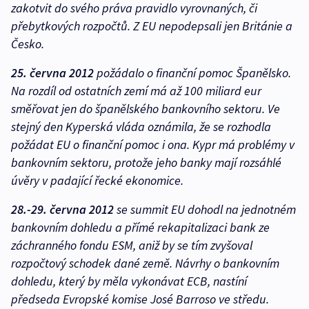
zakotvit do svého práva pravidlo vyrovnaných, či
přebytkových rozpočtů. Z EU nepodepsali jen Británie a
Česko.
25. června 2012
požádalo o finanční pomoc Španělsko.
Na rozdíl od ostatních zemí má až 100 miliard eur
směřovat jen do španělského bankovního sektoru. Ve
stejný den Kyperská vláda oznámila, že se rozhodla
požádat EU o finanční pomoc i ona. Kypr má problémy v
bankovním sektoru, protože jeho banky mají rozsáhlé
úvěry v padající řecké ekonomice.
28.-29. června 2012
se summit EU dohodl na jednotném
bankovním dohledu a přímé rekapitalizaci bank ze
záchranného fondu ESM, aniž by se tím zvyšoval
rozpočtový schodek dané země. Návrhy o bankovním
dohledu, který by měla vykonávat ECB, nastíní
předseda Evropské komise José Barroso ve středu.