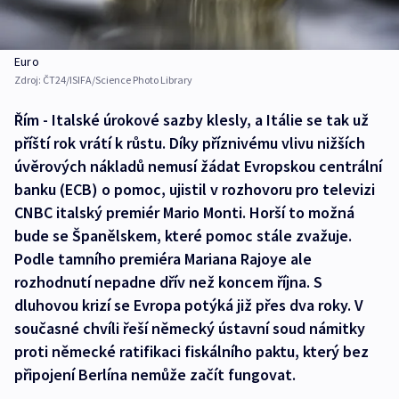
Euro
Zdroj:
ČT24/ISIFA/Science Photo Library
Řím - Italské úrokové sazby klesly, a Itálie se tak už
příští rok vrátí k růstu. Díky příznivému vlivu nižších
úvěrových nákladů nemusí žádat Evropskou centrální
banku (ECB) o pomoc, ujistil v rozhovoru pro televizi
CNBC italský premiér Mario Monti. Horší to možná
bude se Španělskem, které pomoc stále zvažuje.
Podle tamního premiéra Mariana Rajoye ale
rozhodnutí nepadne dřív než koncem října. S
dluhovou krizí se Evropa potýká již přes dva roky. V
současné chvíli řeší německý ústavní soud námitky
proti německé ratifikaci fiskálního paktu, který bez
připojení Berlína nemůže začít fungovat.