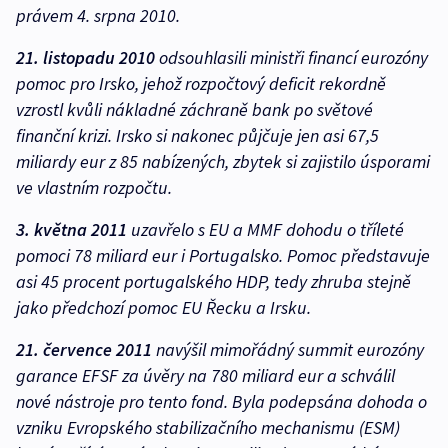
právem 4. srpna 2010.
21. listopadu 2010
odsouhlasili ministři financí eurozóny
pomoc pro Irsko, jehož rozpočtový deficit rekordně
vzrostl kvůli nákladné záchraně bank po světové
finanční krizi. Irsko si nakonec půjčuje jen asi 67,5
miliardy eur z 85 nabízených, zbytek si zajistilo úsporami
ve vlastním rozpočtu.
3. května 2011
uzavřelo s EU a MMF dohodu o tříleté
pomoci 78 miliard eur i Portugalsko. Pomoc představuje
asi 45 procent portugalského HDP, tedy zhruba stejně
jako předchozí pomoc EU Řecku a Irsku.
21. července 2011
navýšil mimořádný summit eurozóny
garance EFSF za úvěry na 780 miliard eur a schválil
nové nástroje pro tento fond. Byla podepsána dohoda o
vzniku Evropského stabilizačního mechanismu (ESM)