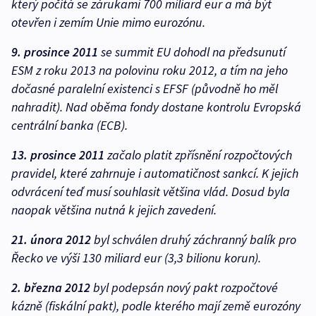
který počítá se zárukami 700 miliard eur a má být
otevřen i zemím Unie mimo eurozónu.
9. prosince 2011
se summit EU dohodl na předsunutí
ESM z roku 2013 na polovinu roku 2012, a tím na jeho
dočasné paralelní existenci s EFSF (původně ho měl
nahradit). Nad oběma fondy dostane kontrolu Evropská
centrální banka (ECB).
13. prosince 2011
začalo platit zpřísnění rozpočtových
pravidel, které zahrnuje i automatičnost sankcí. K jejich
odvrácení teď musí souhlasit většina vlád. Dosud byla
naopak většina nutná k jejich zavedení.
21. února 2012
byl schválen druhý záchranný balík pro
Řecko ve výši 130 miliard eur (3,3 bilionu korun).
2. března 2012
byl podepsán nový pakt rozpočtové
kázně (fiskální pakt), podle kterého mají země eurozóny