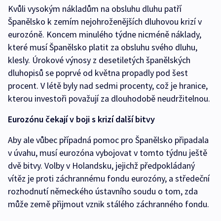
Kvůli vysokým nákladům na obsluhu dluhu patří
Španělsko k zemím nejohroženějších dluhovou krizí v
eurozóně. Koncem minulého týdne nicméně náklady,
které musí Španělsko platit za obsluhu svého dluhu,
klesly. Úrokové výnosy z desetiletých španělských
dluhopisů se poprvé od května propadly pod šest
procent. V létě byly nad sedmi procenty, což je hranice,
kterou investoři považují za dlouhodobě neudržitelnou.
Eurozónu čekají v boji s krizí další bitvy
Aby ale vůbec případná pomoc pro Španělsko připadala
v úvahu, musí eurozóna vybojovat v tomto týdnu ještě
dvě bitvy. Volby v Holandsku, jejichž předpokládaný
vítěz je proti záchrannému fondu eurozóny, a středeční
rozhodnutí německého ústavního soudu o tom, zda
může země přijmout vznik stálého záchranného fondu.