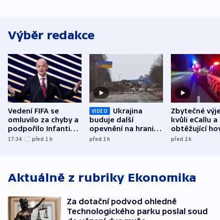
Výběr redakce
Vedení FIFA se
Ukrajina
Zbytečné výj
VIDEO
omluvilo za chyby a
buduje další
kvůli eCallu a
podpořilo Infantina.
opevnění na hranici
obtěžující ho
UEFA trvá na
s Běloruskem
zdržují záchr
17:34
před 1
h
před 1
h
před 2
h
bojkotu
Aktuálně z rubriky
Ekonomika
Za dotační podvod ohledně
Technologického parku poslal soud