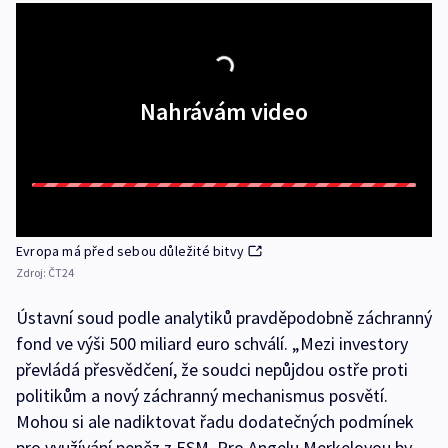
Nahrávám video
Evropa má před sebou důležité bitvy
Zdroj:
ČT24
Ústavní soud podle analytiků pravděpodobně záchranný
fond ve výši 500 miliard euro schválí. „Mezi investory
převládá přesvědčení, že soudci nepůjdou ostře proti
politikům a nový záchranný mechanismus posvětí.
Mohou si ale nadiktovat řadu dodatečných podmínek
pro využívání peněz z ESM. Pro Angelu Merkelovou by