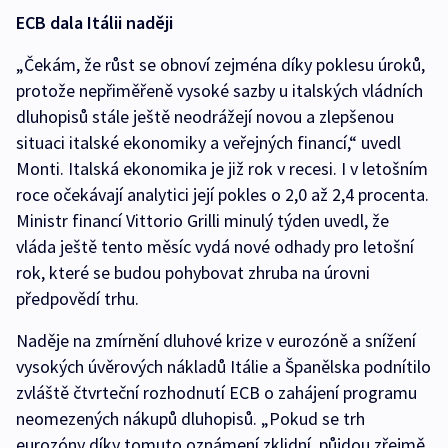
ECB dala Itálii naději
„Čekám, že růst se obnoví zejména díky poklesu úroků,
protože nepřiměřeně vysoké sazby u italských vládních
dluhopisů stále ještě neodrážejí novou a zlepšenou
situaci italské ekonomiky a veřejných financí,“ uvedl
Monti. Italská ekonomika je již rok v recesi. I v letošním
roce očekávají analytici její pokles o 2,0 až 2,4 procenta.
Ministr financí Vittorio Grilli minulý týden uvedl, že
vláda ještě tento měsíc vydá nové odhady pro letošní
rok, které se budou pohybovat zhruba na úrovni
předpovědí trhu.
Naděje na zmírnění dluhové krize v eurozóně a snížení
vysokých úvěrových nákladů Itálie a Španělska podnítilo
zvláště čtvrteční rozhodnutí ECB o zahájení programu
neomezených nákupů dluhopisů. „Pokud se trh
eurozóny díky tomuto oznámení zklidní, půjdou zřejmě