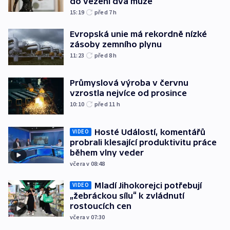
do vězení dva muže
15:19
před 7
h
Evropská unie má rekordně nízké
zásoby zemního plynu
11:23
před 8
h
Průmyslová výroba v červnu
vzrostla nejvíce od prosince
10:10
před 11
h
Hosté Událostí, komentářů
VIDEO
probrali klesající produktivitu práce
během vlny veder
včera v 08:48
Mladí Jihokorejci potřebují
VIDEO
„žebráckou sílu“ k zvládnutí
rostoucích cen
včera v 07:30