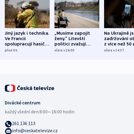
Jiný jazyk i technika.
„Musíme zapojit
Na Ukrajině j
Ve Francii
ženy.“ Litevští
zadržováni o
spolupracují hasiči z
politici zvažují
z více než 50 
různých zemí
dohodu o
Bojovali na s
před 8
h
včera v 16:00
včera v 14:37
demografii
Ruska
Divácké centrum
každý všední den:
8:00—16:00 hodin
261 136 113
info@ceskatelevize.cz