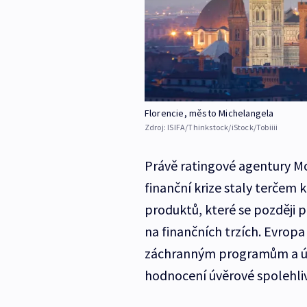
Florencie, město Michelangela
Zdroj:
ISIFA/Thinkstock/iStock/Tobiiii
Právě ratingové agentury Mo
finanční krize staly terčem 
produktů, které se později p
na finančních trzích. Evropa 
záchranným programům a úsp
hodnocení úvěrové spolehli