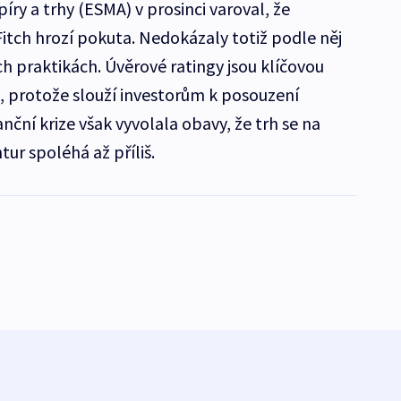
ry a trhy (ESMA) v prosinci varoval, že
tch hrozí pokuta. Nedokázaly totiž podle něj
h praktikách. Úvěrové ratingy jsou klíčovou
, protože slouží investorům k posouzení
inanční krize však vyvolala obavy, že trh se na
ur spoléhá až příliš.