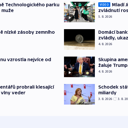
ně Technologického parku
Mladí J
VIDEO
a muže
zvládnutí ro
5. 8. 2026
ě nízké zásoby zemního
Domácí bank
zvládly, ukaz
4. 8. 2026
nu vzrostla nejvíce od
Skupina ame
žaluje Trump
4. 8. 2026
Schodek stát
ntářů probrali klesající
miliardy
 vlny veder
3. 8. 2026
3. 8. 2