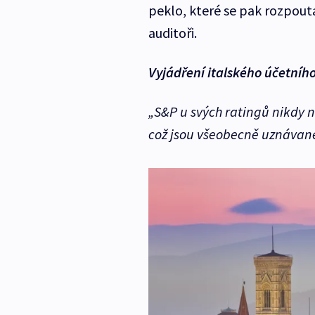
peklo, které se pak rozpoutal
auditoři.
Vyjádření italského účetní
„S&P u svých ratingů nikdy n
což jsou všeobecně uznávané 