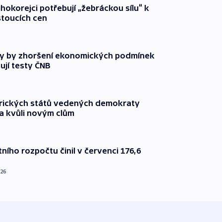
ihokorejci potřebují „žebráckou sílu“ k
stoucích cen
y by zhoršení ekonomických podmínek
ují testy ČNB
rických států vedených demokraty
a kvůli novým clům
ního rozpočtu činil v červenci 176,6
026