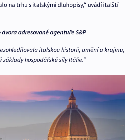
o na trhu s italskými dluhopisy,“ uvádí italští
ho dvora adresované agentuře S&P
ezohledňovala italskou historii, umění a krajinu,
základy hospodářské síly Itálie.“