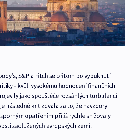
ody's, S&P a Fitch se přitom po vypuknutí
kritiky - kvůli vysokému hodnocení finančních
rojevily jako spouštěče rozsáhlých turbulencí
je následně kritizovala za to, že navzdory
orným opatřením příliš rychle snižovaly
vosti zadlužených evropských zemí.