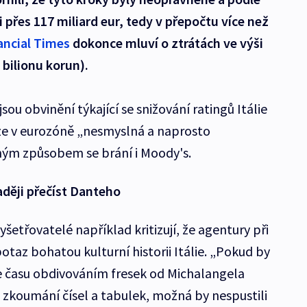
 přes 117 miliard eur, tedy v přepočtu více než
ancial Times
dokonce mluví o ztrátách ve výši
 bilionu korun).
u obvinění týkající se snižování ratingů Itálie
ize v eurozóně „nesmyslná a naprosto
ým způsobem se brání i Moody's.
raději přečíst Danteho
yšetřovatelé například kritizují, že agentury při
potaz bohatou kulturní historii Itálie. „Pokud by
více času obdivováním fresek od Michalangela
zkoumání čísel a tabulek, možná by nespustili