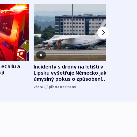
 eCallu a
Incidenty s drony na letišti v
Klima
jí
Lipsku vyšetřuje Německo jako
podn
úmyslný pokus o způsobení
i sví
exploze
včera
před 3
hodinami
včera