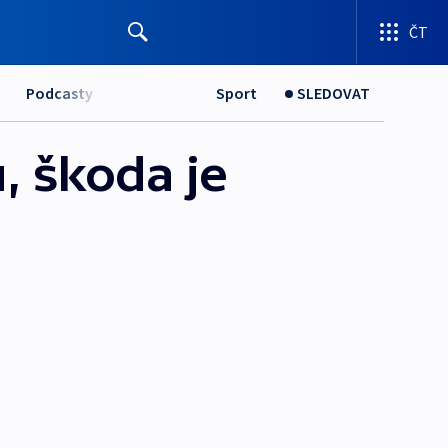
ČT
Podcasty
Sport
SLEDOVAT
u, škoda je