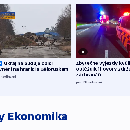
Zbytečné výjezdy kvůli
Ukrajina buduje další
O
obtěžující hovory zdržu
nění na hranici s Běloruskem
záchranáře
2
hodinami
před 3
hodinami
ky
Ekonomika