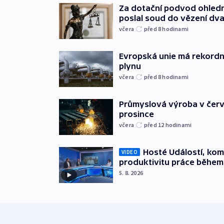
Za dotační podvod ohled
poslal soud do vězení dv
včera
před 8
hodinami
Evropská unie má rekordn
plynu
včera
před 8
hodinami
Průmyslová výroba v červ
prosince
včera
před 12
hodinami
Hosté Událostí, kome
VIDEO
produktivitu práce během
5. 8. 2026