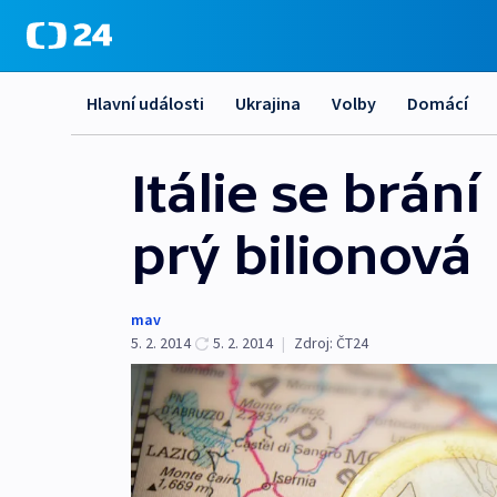
Hlavní události
Ukrajina
Volby
Domácí
Itálie se brání
prý bilionová
mav
5. 2. 2014
5. 2. 2014
|
Zdroj:
ČT24