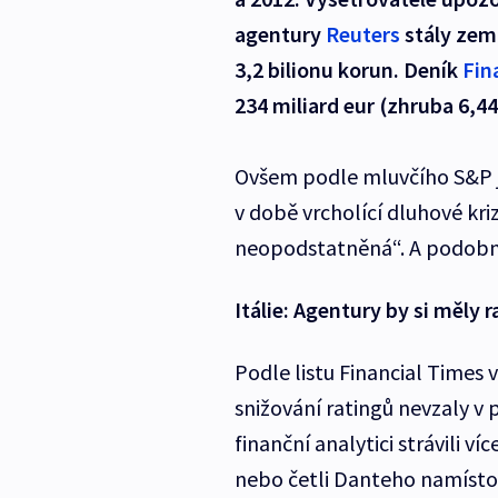
agentury
Reuters
stály zemi
3,2 bilionu korun. Deník
Fin
234 miliard eur (zhruba 6,44
Ovšem podle mluvčího S&P jso
v době vrcholící dluhové kr
neopodstatněná“. A podobn
Itálie: Agentury by si měly 
Podle listu Financial Times v
snižování ratingů nevzaly v 
finanční analytici strávili 
nebo četli Danteho namísto 