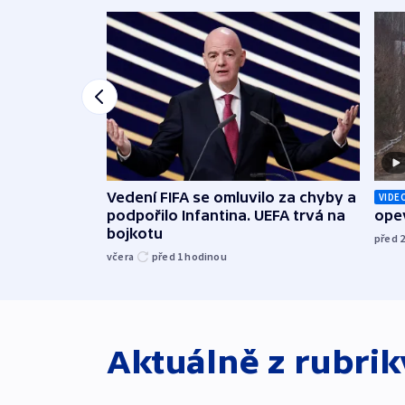
Vedení FIFA se omluvilo za chyby a
VIDE
podpořilo Infantina. UEFA trvá na
opev
bojkotu
před 
včera
před 1
hodinou
Aktuálně z rubri