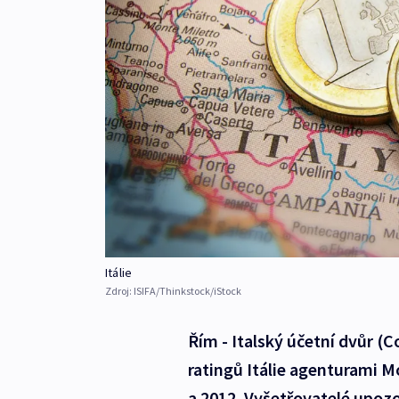
Itálie
Zdroj:
ISIFA/Thinkstock/iStock
Řím - Italský účetní dvůr (C
ratingů Itálie agenturami M
a 2012. Vyšetřovatelé upozo