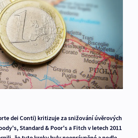
orte dei Conti) kritizuje za snižování úvěrových
oody's, Standard & Poor's a Fitch v letech 2011
rnili, že tyto kroky byly neoprávněné a podle