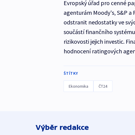
Evropský úřad pro cenné papí
agenturám Moody's, S&P a Fi
odstranit nedostatky ve svýc
součástí finančního systému
rizikovosti jejich investic. F
hodnocení ratingových agent
ŠTÍTKY
Ekonomika
ČT24
Výběr redakce