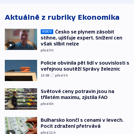
Aktuálně z rubriky
Ekonomika
Česko se plynem zásobit
VIDEO
stihne, ujišťuje expert. Snížení cen
však slíbit nelze
před 3
h
Policie obvinila pět lidí v souvislosti s
veřejnou soutěží Správy železnic
13:08
před 5
h
Světové ceny potravin jsou na
tříletém maximu, zjistila FAO
před 6
h
Bulharsko končí s cenami v levech.
Pocit zdražení přetrvává
před 11
h