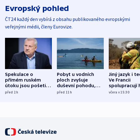
Evropský pohled
ČT24 každý den vybírá z obsahu publikovaného evropskými
veřejnými médii, členy Eurovize.
Spekulace o
Pobyt u vodních
Jiný jazyk i t
přímém ruském
ploch zvyšuje
Ve Francii
útoku jsou pošetilé,
duševní pohodu,
spolupracují h
míní estonský
ukázala
různých zemí
před 2
h
před 11
h
včera v 15:30
bezpečnostní
mezinárodní studie
expert