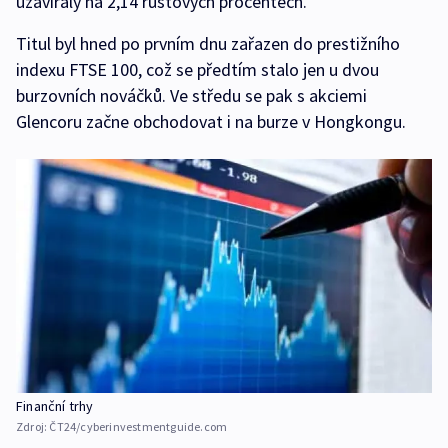
uzavíraly na 2,14 růstových procentech.
Titul byl hned po prvním dnu zařazen do prestižního
indexu FTSE 100, což se předtím stalo jen u dvou
burzovních nováčků. Ve středu se pak s akciemi
Glencoru začne obchodovat i na burze v Hongkongu.
Finanční trhy
Zdroj:
ČT24/cyberinvestmentguide.com