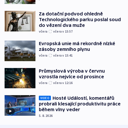
Za dotační podvod ohledně
Technologického parku poslal soud
do vězení dva muže
včera
včera v 15:57
Evropská unie má rekordně nízké
zásoby zemního plynu
včera
včera v 15:41
Průmyslová výroba v červnu
vzrostla nejvíce od prosince
včera
včera v 12:16
Hosté Událostí, komentářů
VIDEO
probrali klesající produktivitu práce
během vlny veder
5. 8. 2026