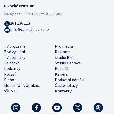
Divácké centrum
každý všední den:
8:00—16:00 hodin
261 136 113
info@ceskatelevize.cz
TV program
Pro média
Živé vysílání
Reklama
TV poplatky
Studio Brno
Teletext
Studio Ostrava
Podcasty
Rada ČT
Počasí
Kariéra
E-shop
Podávání námětů
Mobilní a TV aplikace
Časté dotazy
Vše o ČT
Kontakty