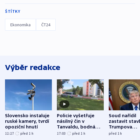
ŠTÍTKY
Ekonomika
ČT24
Výběr redakce
Slovensko instaluje
Policie vyšetřuje
Soud nařídil
ruské kamery, tvrdí
násilný čin v
zastavit stav
opoziční hnutí
Tanvaldu, bodná
Trumpova
zranění při něm
tanečního sá
12:27
před 1
h
17:03
před 1
h
před 1
h
utrpěli tři lidé