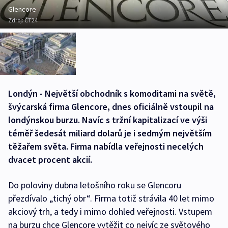
Glencore
Zdroj:
ČT24
Londýn - Největší obchodník s komoditami na světě,
švýcarská firma Glencore, dnes oficiálně vstoupil na
londýnskou burzu. Navíc s tržní kapitalizací ve výši
téměř šedesát miliard dolarů je i sedmým největším
těžařem světa. Firma nabídla veřejnosti necelých
dvacet procent akcií.
Do poloviny dubna letošního roku se Glencoru
přezdívalo „tichý obr“. Firma totiž strávila 40 let mimo
akciový trh, a tedy i mimo dohled veřejnosti. Vstupem
na burzu chce Glencore vytěžit co nejvíc ze světového