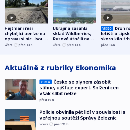
Hejtmani řeší
Ukrajina zasáhla
Dron n
VIDEO
chybějící peníze na
sklad Wildberries,
letišti u Lips
opravu silnic. Jsou
Rusové útočili na
skoro kilo trh
nenárokové, namítá
trh, hasiče či
indicie ukazuj
včera
před 13
h
včera
před 13
h
před 14
h
ministerstvo
stadion
Rusko
Aktuálně z rubriky
Ekonomika
Česko se plynem zásobit
VIDEO
stihne, ujišťuje expert. Snížení cen
však slíbit nelze
před 19
h
Policie obvinila pět lidí v souvislosti s
veřejnou soutěží Správy železnic
včera
před 21
h