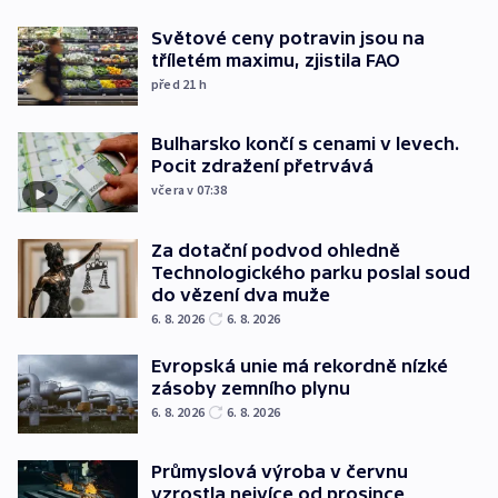
Světové ceny potravin jsou na
tříletém maximu, zjistila FAO
před 21
h
Bulharsko končí s cenami v levech.
Pocit zdražení přetrvává
včera v 07:38
Za dotační podvod ohledně
Technologického parku poslal soud
do vězení dva muže
6. 8. 2026
6. 8. 2026
Evropská unie má rekordně nízké
zásoby zemního plynu
6. 8. 2026
6. 8. 2026
Průmyslová výroba v červnu
vzrostla nejvíce od prosince