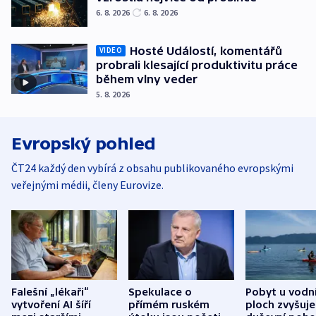
6. 8. 2026
6. 8. 2026
Hosté Událostí, komentářů
VIDEO
probrali klesající produktivitu práce
během vlny veder
5. 8. 2026
Evropský pohled
ČT24 každý den vybírá z obsahu publikovaného evropskými
veřejnými médii, členy Eurovize.
Falešní „lékaři“
Spekulace o
Pobyt u vodn
vytvoření AI šíří
přímém ruském
ploch zvyšuje