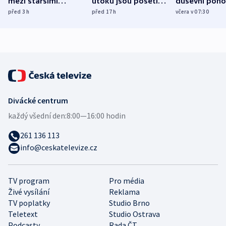
mezi staršími
útoku jsou pošetilé,
duševní poho
Poláky nebezpečné
míní estonský
ukázala
před 3
h
před 17
h
včera v 07:30
zdravotní rady
bezpečnostní
mezinárodní 
expert
Divácké centrum
každý všední den:
8:00—16:00 hodin
261 136 113
info@ceskatelevize.cz
TV program
Pro média
Živé vysílání
Reklama
TV poplatky
Studio Brno
Teletext
Studio Ostrava
Podcasty
Rada ČT