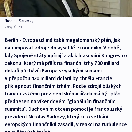
Nicolas Sarkozy
Zdroj:
ČT24
Berlín - Evropa už má také megalomanský plán, jak
napumpovat zdroje do vyschlé ekonomiky. V době,
kdy Spojené státy upínají zrak k hlasování Kongresu o
zákonu, který má přilít na finanční trhy 700 miliard
dolarů přichází i Evropa s vysokými sumami.
V přepočtu 420 miliard dolarů by chtěla Francie
přiklepnout finančním trhům. Podle zdrojů blízkých
francouzskému prezidentskému úřadu má být plán
přednesen na víkendovém "globálním finančním
summitu". Duchovním otcem pomoci je francouzský
prezident Nicolas Sarkozy, který se o setkání
evropských finančníků zasadil, v reakci na turbulence
na světových trzích.