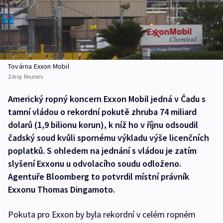
Továrna Exxon Mobil
Zdroj:
Reuters
Americký ropný koncern Exxon Mobil jedná v Čadu s
tamní vládou o rekordní pokutě zhruba 74 miliard
dolarů (1,9 bilionu korun), k níž ho v říjnu odsoudil
čadský soud kvůli spornému výkladu výše licenčních
poplatků. S ohledem na jednání s vládou je zatím
slyšení Exxonu u odvolacího soudu odloženo.
Agentuře Bloomberg to potvrdil místní právník
Exxonu Thomas Dingamoto.
Pokuta pro Exxon by byla rekordní v celém ropném