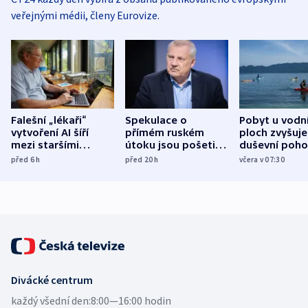
veřejnými médii, členy Eurovize.
Falešní „lékaři“
Spekulace o
Pobyt u vodn
vytvoření AI šíří
přímém ruském
ploch zvyšuje
mezi staršími
útoku jsou pošetilé,
duševní poho
Poláky nebezpečné
míní estonský
ukázala
před 6
h
před 20
h
včera v 07:30
zdravotní rady
bezpečnostní
mezinárodní 
expert
Divácké centrum
každý všední den:
8:00—16:00 hodin