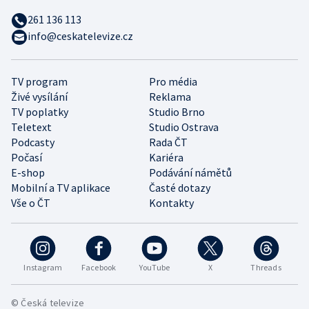
261 136 113
info@ceskatelevize.cz
TV program
Pro média
Živé vysílání
Reklama
TV poplatky
Studio Brno
Teletext
Studio Ostrava
Podcasty
Rada ČT
Počasí
Kariéra
E-shop
Podávání námětů
Mobilní a TV aplikace
Časté dotazy
Vše o ČT
Kontakty
Instagram
Facebook
YouTube
X
Threads
© Česká televize