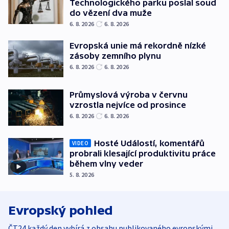
Technologického parku poslal soud
do vězení dva muže
6. 8. 2026
6. 8. 2026
Evropská unie má rekordně nízké
zásoby zemního plynu
6. 8. 2026
6. 8. 2026
Průmyslová výroba v červnu
vzrostla nejvíce od prosince
6. 8. 2026
6. 8. 2026
Hosté Událostí, komentářů
VIDEO
probrali klesající produktivitu práce
během vlny veder
5. 8. 2026
Evropský pohled
ČT24 každý den vybírá z obsahu publikovaného evropskými