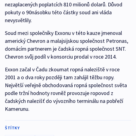
nezaplacených poplatcích 810 milionů dolarů. Důvod
pokuty o 90násobku této částky soud ani vláda
nevysvětlily.
Soud mezi společníky Exxonu v této kauze jmenoval
americký Chevron a malajsijskou společnost Petronas,
domácím partnerem je čadská ropná společnost SNT.
Chevron svůj podíl v konsorciu prodal v roce 2014.
Exxon začal v Čadu zkoumat ropná naleziště v roce
2001 a o dva roky později tam zahájil těžbu ropy.
Největší veřejně obchodovaná ropná společnost světa
podle tržní hodnoty rovněž provozuje ropovod z
čadských nalezišť do vývozního terminálu na pobřeží
Kamerunu.
ŠTÍTKY