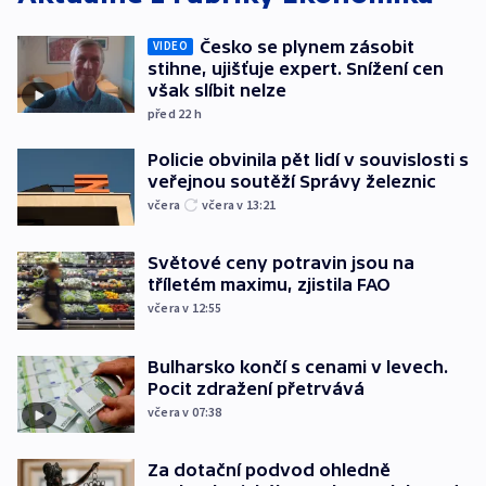
Česko se plynem zásobit
VIDEO
stihne, ujišťuje expert. Snížení cen
však slíbit nelze
před 22
h
Policie obvinila pět lidí v souvislosti s
veřejnou soutěží Správy železnic
včera
včera v 13:21
Světové ceny potravin jsou na
tříletém maximu, zjistila FAO
včera v 12:55
Bulharsko končí s cenami v levech.
Pocit zdražení přetrvává
včera v 07:38
Za dotační podvod ohledně