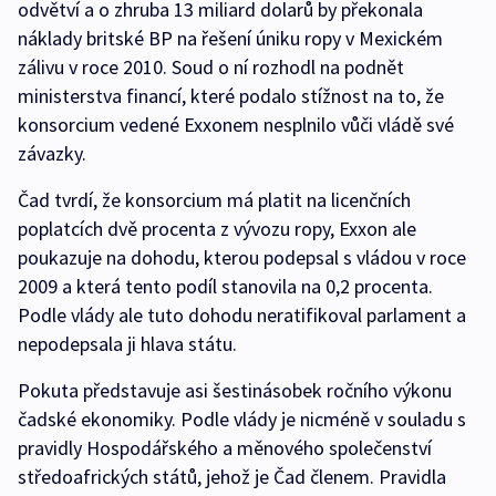
odvětví a o zhruba 13 miliard dolarů by překonala
náklady britské BP na řešení úniku ropy v Mexickém
zálivu v roce 2010. Soud o ní rozhodl na podnět
ministerstva financí, které podalo stížnost na to, že
konsorcium vedené Exxonem nesplnilo vůči vládě své
závazky.
Čad tvrdí, že konsorcium má platit na licenčních
poplatcích dvě procenta z vývozu ropy, Exxon ale
poukazuje na dohodu, kterou podepsal s vládou v roce
2009 a která tento podíl stanovila na 0,2 procenta.
Podle vlády ale tuto dohodu neratifikoval parlament a
nepodepsala ji hlava státu.
Pokuta představuje asi šestinásobek ročního výkonu
čadské ekonomiky. Podle vlády je nicméně v souladu s
pravidly Hospodářského a měnového společenství
středoafrických států, jehož je Čad členem. Pravidla