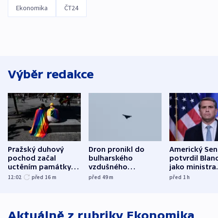
Ekonomika
ČT24
Výběr redakce
Pražský duhový
Dron pronikl do
Americký Sen
pochod začal
bulharského
potvrdil Blan
uctěním památky
vzdušného
jako ministra
obětí berlínského
prostoru,
spravedlnost
12:02
před 16
m
před 49
m
před 1
h
útoku
explodoval kilometr
od plynovodu
Aktuálně z rubriky
Ekonomika