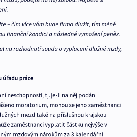
ení.
te – čím více vám bude firma dlužit, tím méně
rou finanční kondici a následné vymožení peněz.
l na rozhodnutí soudu o vyplacení dlužné mzdy,
u úřadu práce
í neschopnosti, tj. je-li na něj podán
lášeno moratorium, mohou se jeho zaměstnanci
 dlužných mezd také na příslušnou krajskou
že zaměstnanci vyplatit částku nejvýše v
atným mzdovým nárokům za 3 kalendářní