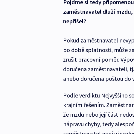
Pojďme si tedy připomenou
zaměstnavatel dluží mzdu, 
nepřišel?
Pokud zaměstnavatel nevypl
po době splatnosti, může z
zrušit pracovní poměr. Výp
doručena zaměstnavateli, tj.
anebo doručena poštou do v
Podle verdiktu Nejvyššího s
krajním řešením. Zaměstnan
že mzdu nebo její část nedo
nápravu chyby, tedy alespoň 
zaměstnavatel není v insolv