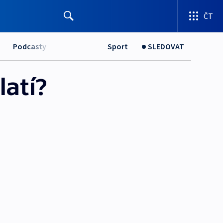
ČT
Podcasty
Sport
SLEDOVAT
atí?