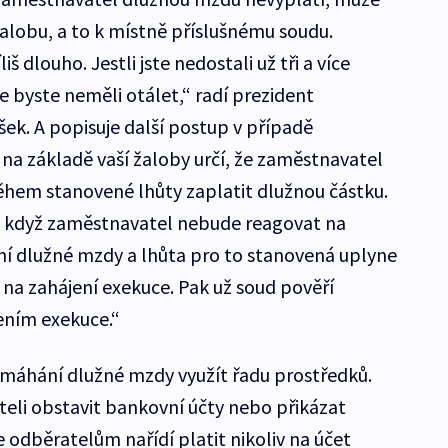
lobu, a to k místně příslušnému soudu.
 dlouho. Jestli jste nedostali už tři a více
že byste neměli otálet,“ radí prezident
ek. A popisuje další postup v případě
a základě vaší žaloby určí, že zaměstnavatel
ěhem stanovené lhůty zaplatit dlužnou částku.
, a když zaměstnavatel nebude reagovat na
ní dlužné mzdy a lhůta pro to stanovená uplyne
a zahájení exekuce. Pak už soud pověří
ením exekuce.“
ymáhání dlužné mzdy využít řadu prostředků.
eli obstavit bankovní účty nebo přikázat
 odběratelům nařídí platit nikoliv na účet