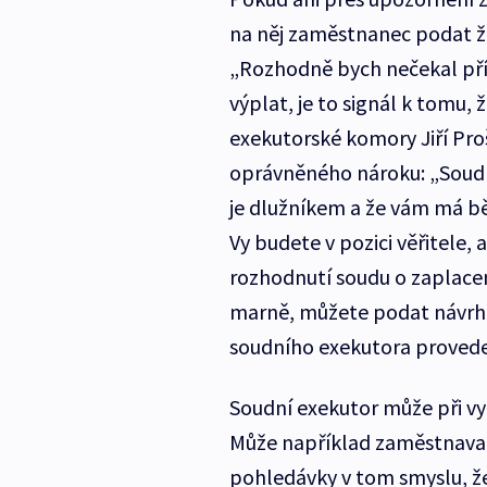
na něj zaměstnanec podat ža
„Rozhodně bych nečekal příliš
výplat, je to signál k tomu, 
exekutorské komory Jiří Proš
oprávněného nároku: „Soud n
je dlužníkem a že vám má b
Vy budete v pozici věřitele
rozhodnutí soudu o zaplace
marně, můžete podat návrh n
soudního exekutora proved
Soudní exekutor může při v
Může například zaměstnavat
pohledávky v tom smyslu, že