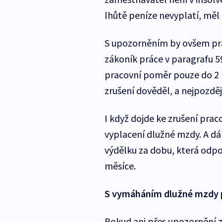
lhůtě peníze nevyplatí, mě
S upozorněním by ovšem pra
zákoník práce v paragrafu 5
pracovní poměr pouze do 2 
zrušení dověděl, a nejpozděj
I když dojde ke zrušení pr
vyplacení dlužné mzdy. A dá
výdělku za dobu, která odp
měsíce.
S vymáháním dlužné mzdy
Pokud ani přes upozornění 