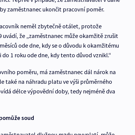
l by zaměstnanec ukončit pracovní poměr.
covník neměl zbytečně otálet, protože
9 uvádí, že „zaměstnanec může okamžitě zrušit
měsíců ode dne, kdy se o důvodu k okamžitému
i do 1 roku ode dne, kdy tento důvod vznikl.“
acovního poměru, má zaměstnanec dál nárok na
le také na náhradu platu ve výši průměrného
ovídá délce výpovědní doby, tedy nejméně dva
 pomůže soud
zaměstnavatel dlužnou mzdu nevyplatí, může