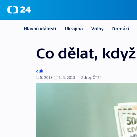
Hlavní události
Ukrajina
Volby
Domácí
Co dělat, když
duk
1. 5. 2013
1. 5. 2013
|
Zdroj:
ČT24