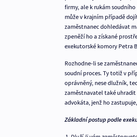
firmy, ale k rukám soudního
může v krajním případě dojít
zaměstnanec dohledávat maje
zpeněží ho a získané prostř
exekutorské komory Petra B
Rozhodne-li se zaměstnanec
soudní proces. Ty totiž v p
oprávněný, nese dlužník, t
zaměstnavatel také uhradit
advokáta, jenž ho zastupuje
Základní postup podle exek
Dluží-li vám zaměstnavate