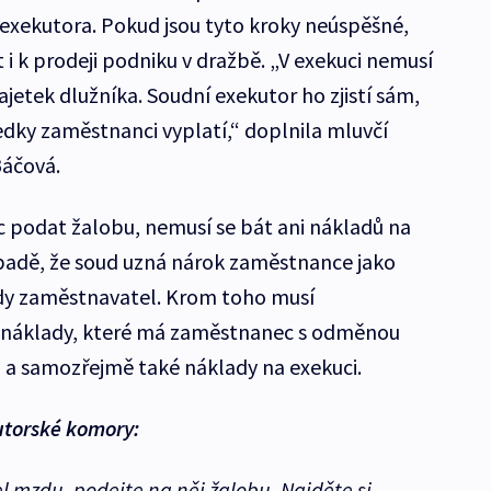
 exekutora. Pokud jsou tyto kroky neúspěšné,
 i k prodeji podniku v dražbě. „V exekuci nemusí
tek dlužníka. Soudní exekutor ho zjistí sám,
edky zaměstnanci vyplatí,“ doplnila mluvčí
áčová.
 podat žalobu, nemusí se bát ani nákladů na
řípadě, že soud uzná nárok zaměstnance jako
edy zaměstnavatel. Krom toho musí
 náklady, které má zaměstnanec s odměnou
, a samozřejmě také náklady na exekuci.
utorské komory:
l mzdu, podejte na něj žalobu. Najděte si