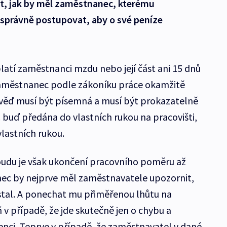
t, jak by měl zaměstnanec, kterému
správně postupovat, aby o své peníze
atí zaměstnanci mzdu nebo její část ani 15 dnů
aměstnanec podle zákoníku práce okamžitě
ověď musí být písemná a musí být prokazatelně
 buď předána do vlastních rukou na pracovišti,
lastních rukou.
oudu je však ukončení pracovního poměru až
ec by nejprve měl zaměstnavatele upozornit,
stal. A ponechat mu přiměřenou lhůtu na
v případě, že jde skutečně jen o chybu a
enci. Teprve v případě, že zaměstnavatel v dané