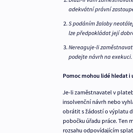
adekvátní právní zastoup
S podáním žaloby neotálej
lze předpokládat její dob
Nereaguje-li zaměstnavate
podejte návrh na exekuci.
Pomoc mohou lidé hledat i 
Je-li zaměstnavatel v platebn
insolvenční návrh nebo vyh
obrátit s žádostí o výplatu
pobočku úřadu práce. Ten mů
rozsahu odpovídajícím spl