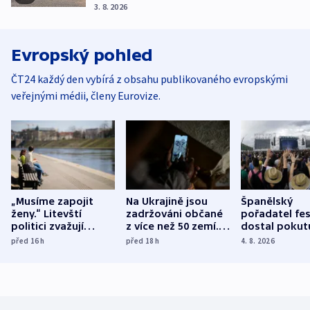
3. 8. 2026
Evropský pohled
ČT24 každý den vybírá z obsahu publikovaného evropskými
veřejnými médii, členy Eurovize.
„Musíme zapojit
Na Ukrajině jsou
Španělský
ženy.“ Litevští
zadržováni občané
pořadatel fes
politici zvažují
z více než 50 zemí.
dostal pokut
dohodu o
Bojovali na straně
nekalé prakti
před 16
h
před 18
h
4. 8. 2026
demografii
Ruska