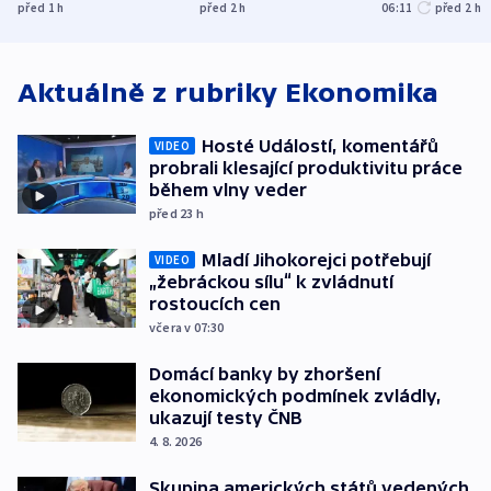
Francie
uprchlíky
osobu v kauz
před 1
h
před 2
h
06:11
před 2
h
Bulovky
Aktuálně z rubriky
Ekonomika
Hosté Událostí, komentářů
VIDEO
probrali klesající produktivitu práce
během vlny veder
před 23
h
Mladí Jihokorejci potřebují
VIDEO
„žebráckou sílu“ k zvládnutí
rostoucích cen
včera v 07:30
Domácí banky by zhoršení
ekonomických podmínek zvládly,
ukazují testy ČNB
4. 8. 2026
Skupina amerických států vedených