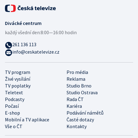
Divácké centrum
každý všední den:
8:00—16:00 hodin
261 136 113
info@ceskatelevize.cz
TV program
Pro média
Živé vysílání
Reklama
TV poplatky
Studio Brno
Teletext
Studio Ostrava
Podcasty
Rada ČT
Počasí
Kariéra
E-shop
Podávání námětů
Mobilní a TV aplikace
Časté dotazy
Vše o ČT
Kontakty