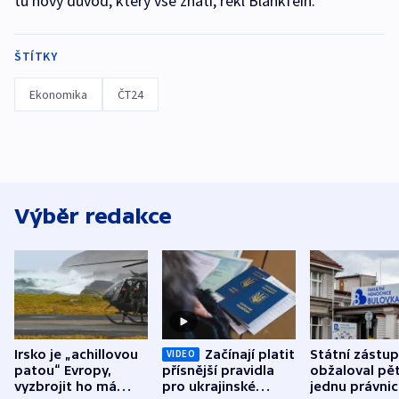
tu nový důvod, který vše zhatí, řekl Blankfein.
ŠTÍTKY
Ekonomika
ČT24
Výběr redakce
Irsko je „achillovou
Začínají platit
Státní zástu
VIDEO
patou“ Evropy,
přísnější pravidla
obžaloval pět 
vyzbrojit ho má
pro ukrajinské
jednu právni