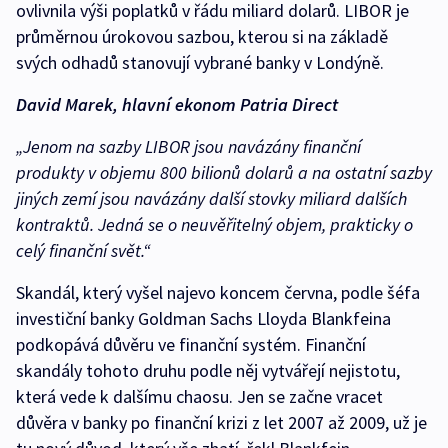
ovlivnila výši poplatků v řádu miliard dolarů. LIBOR je
průměrnou úrokovou sazbou, kterou si na základě
svých odhadů stanovují vybrané banky v Londýně.
David Marek, hlavní ekonom Patria Direct
„Jenom na sazby LIBOR jsou navázány finanční
produkty v objemu 800 bilionů dolarů a na ostatní sazby
jiných zemí jsou navázány další stovky miliard dalších
kontraktů. Jedná se o neuvěřitelný objem, prakticky o
celý finanční svět.“
Skandál, který vyšel najevo koncem června, podle šéfa
investiční banky Goldman Sachs Lloyda Blankfeina
podkopává důvěru ve finanční systém. Finanční
skandály tohoto druhu podle něj vytvářejí nejistotu,
která vede k dalšímu chaosu. Jen se začne vracet
důvěra v banky po finanční krizi z let 2007 až 2009, už je