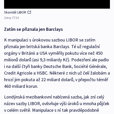
Skandál LIBOR
Zdroj:
ČT24
Zatím se přiznala jen Barclays
K manipulaci s úrokovou sazbou LIBOR se zatím
přiznala jen britská banka Barclays. Té už regulační
orgány v Británii a USA vyměřily pokutu více než 450
milionů dolarů (asi 9,3 miliardy Kč). Podezření ale padlo
i na další čtyři banky Deutsche Bank, Société Générale,
Credit Agricole a HSBC. Některé z nich už čelí žalobám a
hrozí jim pokuta až 22 miliard dolarů, v přepočtu téměř
460 miliard korun.
Londýnská mezibankovní nabízená sazba, jak zní celý
název sazby LIBOR, ovlivňuje výši úroků u mnoha půjček
v celém světě. Manipulace s ní tak pravděpodobně