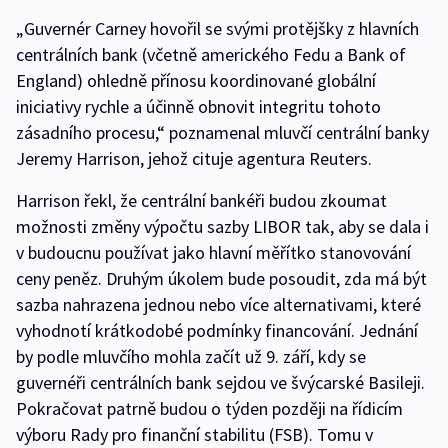
„Guvernér Carney hovořil se svými protějšky z hlavních
centrálních bank (včetně amerického Fedu a Bank of
England) ohledně přínosu koordinované globální
iniciativy rychle a účinně obnovit integritu tohoto
zásadního procesu,“ poznamenal mluvčí centrální banky
Jeremy Harrison, jehož cituje agentura Reuters.
Harrison řekl, že centrální bankéři budou zkoumat
možnosti změny výpočtu sazby LIBOR tak, aby se dala i
v budoucnu používat jako hlavní měřítko stanovování
ceny peněz. Druhým úkolem bude posoudit, zda má být
sazba nahrazena jednou nebo více alternativami, které
vyhodnotí krátkodobé podmínky financování. Jednání
by podle mluvčího mohla začít už 9. září, kdy se
guvernéři centrálních bank sejdou ve švýcarské Basileji.
Pokračovat patrně budou o týden později na řídicím
výboru Rady pro finanční stabilitu (FSB). Tomu v