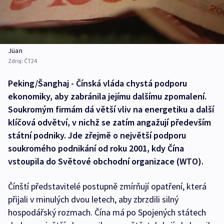
Jüan
Zdroj:
ČT24
Peking/Šanghaj - Čínská vláda chystá podporu
ekonomiky, aby zabránila jejímu dalšímu zpomalení.
Soukromým firmám dá větší vliv na energetiku a další
klíčová odvětví, v nichž se zatím angažují především
státní podniky. Jde zřejmě o největší podporu
soukromého podnikání od roku 2001, kdy Čína
vstoupila do Světové obchodní organizace (WTO).
Čínští představitelé postupně zmírňují opatření, která
přijali v minulých dvou letech, aby zbrzdili silný
hospodářský rozmach. Čína má po Spojených státech