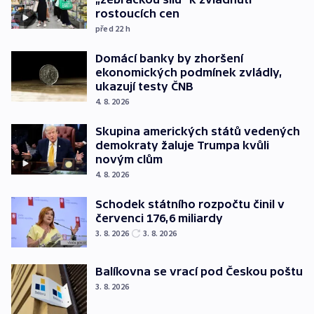
rostoucích cen
před 22
h
Domácí banky by zhoršení
ekonomických podmínek zvládly,
ukazují testy ČNB
4. 8. 2026
Skupina amerických států vedených
demokraty žaluje Trumpa kvůli
novým clům
4. 8. 2026
Schodek státního rozpočtu činil v
červenci 176,6 miliardy
3. 8. 2026
3. 8. 2026
Balíkovna se vrací pod Českou poštu
3. 8. 2026