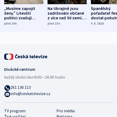
„Musíme zapojit
Na Ukrajině jsou
Španělský
ženy.“ Litevští
zadržováni občané
pořadatel fes
politici zvažují
z více než 50 zemí.
dostal pokut
dohodu o
Bojovali na straně
nekalé prakti
před 14
h
před 15
h
4. 8. 2026
demografii
Ruska
Divácké centrum
každý všední den:
8:00—16:00 hodin
261 136 113
info@ceskatelevize.cz
TV program
Pro média
Živé vysílání
Reklama