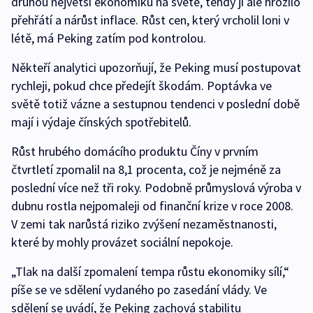
druhou největší ekonomiku na světě, tehdy jí ale hrozilo
přehřátí a nárůst inflace. Růst cen, který vrcholil loni v
létě, má Peking zatím pod kontrolou.
Někteří analytici upozorňují, že Peking musí postupovat
rychleji, pokud chce předejít škodám. Poptávka ve
světě totiž vázne a sestupnou tendenci v poslední době
mají i výdaje čínských spotřebitelů.
Růst hrubého domácího produktu Číny v prvním
čtvrtletí zpomalil na 8,1 procenta, což je nejméně za
poslední více než tři roky. Podobně průmyslová výroba v
dubnu rostla nejpomaleji od finanční krize v roce 2008.
V zemi tak narůstá riziko zvýšení nezaměstnanosti,
které by mohly provázet sociální nepokoje.
„Tlak na další zpomalení tempa růstu ekonomiky sílí,“
píše se ve sdělení vydaného po zasedání vlády. Ve
sdělení se uvádí, že Peking zachová stabilitu