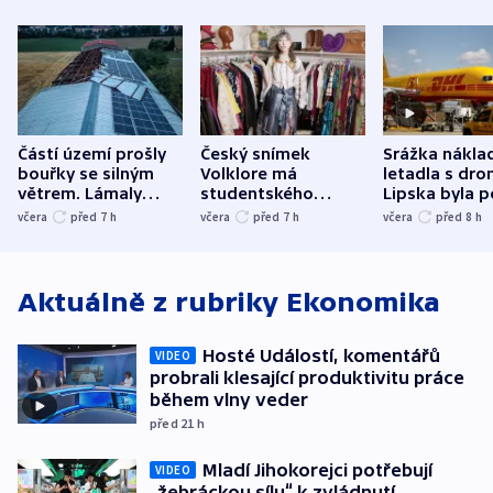
Částí území prošly
Český snímek
Srážka nákla
bouřky se silným
Volklore má
letadla s dr
větrem. Lámaly
studentského
Lipska byla p
stromy a poničily
Oscara, zabojuje o
německého mi
včera
před 7
h
včera
před 7
h
včera
před 8
h
střechu
cenu za krátký film
hybridní útok
Aktuálně z rubriky
Ekonomika
Hosté Událostí, komentářů
VIDEO
probrali klesající produktivitu práce
během vlny veder
před 21
h
Mladí Jihokorejci potřebují
VIDEO
„žebráckou sílu“ k zvládnutí