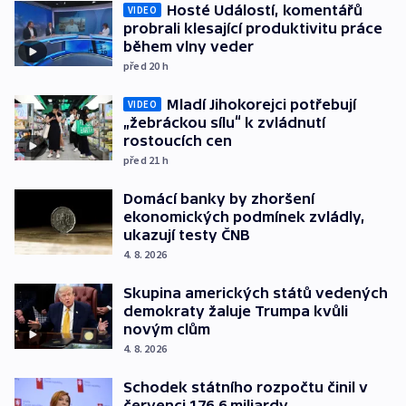
Hosté Událostí, komentářů
VIDEO
probrali klesající produktivitu práce
během vlny veder
před 20
h
Mladí Jihokorejci potřebují
VIDEO
„žebráckou sílu“ k zvládnutí
rostoucích cen
před 21
h
Domácí banky by zhoršení
ekonomických podmínek zvládly,
ukazují testy ČNB
4. 8. 2026
Skupina amerických států vedených
demokraty žaluje Trumpa kvůli
novým clům
4. 8. 2026
Schodek státního rozpočtu činil v
červenci 176,6 miliardy