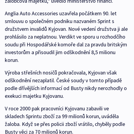
žalobcova majetku,“ uvedlo ministerstvo financí.
Anglia Auto Accessories uzavřela počátkem 90. let
smlouvu o společném podniku nazvaném Sprint s
družstvem invalidů Kyjovan. Nové vedení družstva ji ale
prohlásilo za neplatnou. Verdikt ve sporu u rozhodčího
soudu při Hospodářské komoře dal za pravdu britským
investorům a přisoudil jim odškodnění 8,5 milionu
korun.
Výroba střešních nosičů pokračovala, Kyjovan však
odškodnění nezaplatil. České soudy v tomto případě
podle dřívějších informací od Busty nikdy nerozhodly o
exekuci majetku Kyjovanu.
V roce 2000 pak pracovníci Kyjovanu zabavili ve
skladech Sprintu zboží za 99 milionů korun, uváděla
žaloba. Když se přes policii zboží vrátilo, chyběly podle
Busty věci za 70 milionů korun.