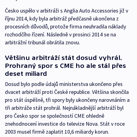
Česko uspělo v arbitráži s Anglia Auto Accessories již v
říjnu 2014, kdy byla arbitráž předčasně ukončena z
procesních důvodů, protože firma neuhradila náklady
rozhodčího řízení. Následně v prosinci 2014 se na
arbitrážní tribunál obrátila znovu.
Většinu arbitráží stát dosud vyhrál.
Prohraný spor s CME ho ale stál přes
deset miliard
Dosud bylo podle údajů ministerstva ukončeno přes
dvacet arbitráží proti České republice. Většina skončila
pro stát úspěšně, tři spory byly ukončeny narovnáním a
tři arbitráže stát prohrál. Nejnákladnější arbitráží byl
pro Česko spor se společností CME ohledně
znehodnocení investice do televize Nova. Stát v roce
2003 musel firmě zaplatit 10,6 miliardy korun.