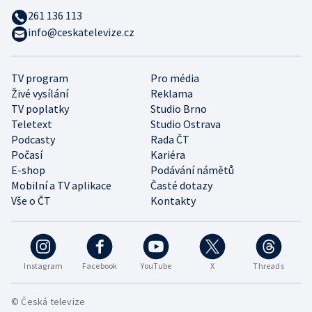
261 136 113
info@ceskatelevize.cz
TV program
Pro média
Živé vysílání
Reklama
TV poplatky
Studio Brno
Teletext
Studio Ostrava
Podcasty
Rada ČT
Počasí
Kariéra
E-shop
Podávání námětů
Mobilní a TV aplikace
Časté dotazy
Vše o ČT
Kontakty
Instagram
Facebook
YouTube
X
Threads
© Česká televize