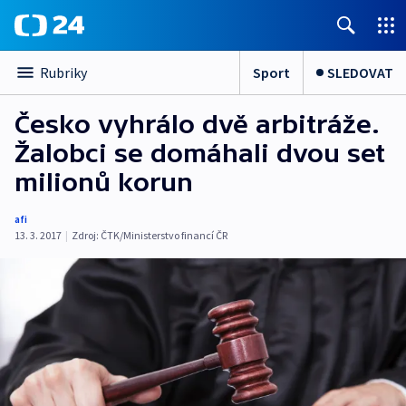
Sport
SLEDOVAT
Rubriky
Česko vyhrálo dvě arbitráže.
Žalobci se domáhali dvou set
milionů korun
afi
13. 3. 2017
|
Zdroj:
ČTK/Ministerstvo financí ČR