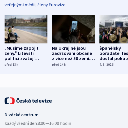
veřejnými médii, členy Eurovize.
„Musíme zapojit
Na Ukrajině jsou
Španělský
ženy.“ Litevští
zadržováni občané
pořadatel fes
politici zvažují
z více než 50 zemí.
dostal pokut
dohodu o
Bojovali na straně
nekalé prakti
před 13
h
před 14
h
4. 8. 2026
demografii
Ruska
Divácké centrum
každý všední den:
8:00—16:00 hodin