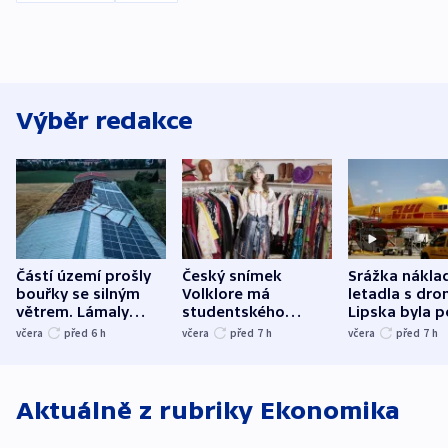
Výběr redakce
Částí území prošly
Český snímek
Srážka nákla
bouřky se silným
Volklore má
letadla s dr
větrem. Lámaly
studentského
Lipska byla p
stromy a poničily
Oscara, zabojuje o
německého mi
včera
před 6
h
včera
před 7
h
včera
před 7
h
střechu
cenu za krátký film
hybridní útok
Aktuálně z rubriky
Ekonomika