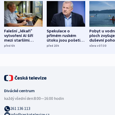
Falešní „lékaři“
Spekulace o
Pobyt u vodn
vytvoření AI šíří
přímém ruském
ploch zvyšuje
mezi staršími
útoku jsou pošetilé,
duševní poho
Poláky nebezpečné
míní estonský
ukázala
před 6
h
před 20
h
včera v 07:30
zdravotní rady
bezpečnostní
mezinárodní 
expert
Divácké centrum
každý všední den:
8:00—16:00 hodin
261 136 113
info@ceskatelevize.cz