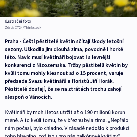
Ilustrační foto
Zdroj:
ČT24/Thinkstock
Praha - Čeští pěstitelé květin sčítají škody letošní
sezony. Uškodila jim dlouhá zima, povodně i horké
léto. Navíc musí květináři bojovat i s levnější
konkurencí z Nizozemska. Tržby pěstitelů květin by
kvůli tomu mohly klesnout až o 15 procent, varuje
předseda Svazu květinářů a floristů Jiří Horák.
Pěstitelé doufají, že se na ztrátách trochu zahojí
alespoň o Vánocích.
Květináři by mohli letos utržit až o 190 milionů korun
méně. A to kvůli tomu, že v březnu byla zima. „Nepřálo
nám počasí, bylo chladno. V zásadě nedošlo k produkci
toho hlavního, což jsou pro nás balkónové květiny,“