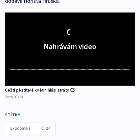
dodává florista Hruška.
Nahrávám video
Čeští pěstitelé květin hlásí ztráty
Zdroj:
ČT24
ŠTÍTKY
Ekonomika
ČT24