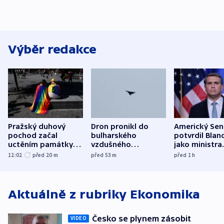
Výběr redakce
Pražský duhový
Dron pronikl do
Americký Sen
pochod začal
bulharského
potvrdil Blan
uctěním památky
vzdušného
jako ministra
obětí berlínského
prostoru,
spravedlnost
12:02
před 20
m
před 53
m
před 1
h
útoku
explodoval kilometr
od plynovodu
Aktuálně z rubriky
Ekonomika
Česko se plynem zásobit
VIDEO