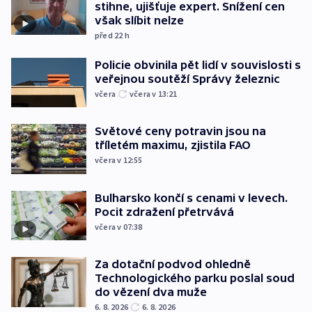
stihne, ujišťuje expert. Snížení cen
však slíbit nelze
před 22
h
Policie obvinila pět lidí v souvislosti s
veřejnou soutěží Správy železnic
včera
včera v 13:21
Světové ceny potravin jsou na
tříletém maximu, zjistila FAO
včera v 12:55
Bulharsko končí s cenami v levech.
Pocit zdražení přetrvává
včera v 07:38
Za dotační podvod ohledně
Technologického parku poslal soud
do vězení dva muže
6. 8. 2026
6. 8. 2026