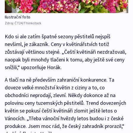
Ilustrační foto
Zdroj:
ČT24/Thinkstock
Kdo si ale zatím špatné sezony pěstitelů nejspíš
nevšiml, je zákazník. Ceny v květinářstvích totiž
zůstávají většinou stejné. „Čeští květináři nezdražovali,
naopak byli mnohdy tlačeni k tomu, aby ještě své ceny
snížili,“ upozorňuje Horák.
A tlačí na ně především zahraniční konkurence. Ta
doveze velké množství květin z ciziny a to, co
obchodníci neprodají, zlevní. Někdy dokonce až na
polovinu ceny tuzemských pěstitelů. Trend dovezených
květin se pokusí čeští květináři zlomit ještě letos o
Vánocích. „Třeba vánoční hvězdy letos budou i z české
produkce. Jsem moc rád, že český zahradník prorazil,“