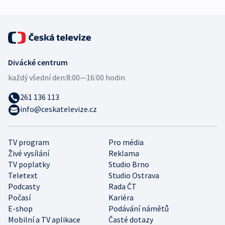
Divácké centrum
každý všední den:
8:00—16:00 hodin
261 136 113
info@ceskatelevize.cz
TV program
Pro média
Živé vysílání
Reklama
TV poplatky
Studio Brno
Teletext
Studio Ostrava
Podcasty
Rada ČT
Počasí
Kariéra
E-shop
Podávání námětů
Mobilní a TV aplikace
Časté dotazy