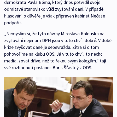
demokrata Pavla Béma, který dnes potvrdil svoje
odmítavé stanovisko vůči zvyšování daní. V případě
hlasování o důvěře je však připraven kabinet Nečase
podpořit.
„Nemyslím si, že tyto návrhy Miroslava Kalouska na
zvyšování nejenom DPH jsou v tuto chvíli dobré. V době
krize zvyšovat daně je sebevražda. Zítra si o tom
pohovoříme na klubu ODS. Já v tuto chvíli to nechci
medializovat dříve, než to řeknu svým kolegům,“ tají
své rozhodnutí poslanec Boris Šťastný z ODS.