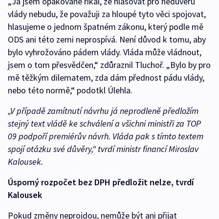
„Já jsem opakovaně říkal, že hlasovat pro nedůvěru
vlády nebudu, že považuji za hloupé tyto věci spojovat,
hlasujeme o jednom špatném zákonu, který podle mě
ODS ani této zemi neprospívá. Není důvod k tomu, aby
bylo vyhrožováno pádem vlády. Vláda může vládnout,
jsem o tom přesvědčen,“ zdůraznil Tluchoř. „Bylo by pro
mě těžkým dilematem, zda dám přednost pádu vlády,
nebo této normě,“ podotkl Úlehla.
„V případě zamítnutí návrhu já neprodleně předložím
stejný text vládě ke schválení a všichni ministři za TOP
09 podpoří premiérův návrh. Vláda pak s tímto textem
spojí otázku své důvěry,“
tvrdí ministr financí Miroslav
Kalousek.
Úsporný rozpočet bez DPH předložit nelze, tvrdí
Kalousek
Pokud změny neprojdou, nemůže být ani přijat