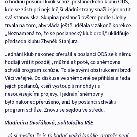
o hodinu posunul kvůli schůzi poslaneckého klubu ODS,
kde se zástupci nejsilnější vládní strany snažili sjednotit
svá stanoviska. Skupina poslanců ovšem podle Úlehly
trvala na tom, aby vláda ještě udělala v zákoně korekce.
„Neznamená to, že se poslanecký klub drolí,“ uklidňuje
předseda klubu Zbyněk Stanjura.
Jednání klub nakonec přerušil a poslanci ODS se k němu
hodlají vrátit později, můžná až poté, co sněmovna
schválí program schůze. To ale svými obstrukcemi brzdí
Věci veřejné. Do diskuse ve sněmovně se přihlásila řada
jejich poslanců, kteří vystoupili mnohdy i s
nesouvisejícími projevy. I jednání sněmovny
bylo nakonec přerušeno, aniž by poslanci schválili
program schůze. Znovu se sejdou ve středu.
Vladimíra Dvořáková, politoložka VŠE
„Já si myslím, že je to hodně velká lapálie, protože není