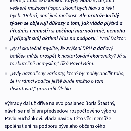
které přidusí ekonomiku. Kdyby vláda vyčerpala
veškeré možnosti úspor, sklonil bych hlavu a řekl
bych: 'Dobrá, není jiná možnost.
'
Ale protože každý
týden se objevují důkazy o tom, jak vláda plýtvá a
úředníci i ministři si počínají marnotratně, nemohu
jí připojit svůj aktivní hlas na podporu
,"
tvrdí Doktor.
„Vy si skutečně myslíte, že zvýšení DPH a daňový
balíček může prospět k nastartování ekonomiky? Já si
to skutečně nemyslím,“
říká Pavel Bém.
„Byly naznačeny varianty, které by mohly docílit toho,
že i v rámci koalice ještě bude možno o tom
diskutovat,“ prozradil Úlehla.
Výhrady dal už dříve najevo poslanec Boris Šťastný,
návrh se nelíbí ani předsedovi rozpočtového výboru
Pavlu Suchánkovi. Vláda navíc v této věci nemůže
spoléhat ani na podporu bývalého občanského