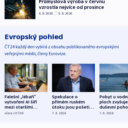
Průmyslová výroba v červnu
vzrostla nejvíce od prosince
6. 8. 2026
6. 8. 2026
Evropský pohled
ČT24 každý den vybírá z obsahu publikovaného evropskými
veřejnými médii, členy Eurovize.
Falešní „lékaři“
Spekulace o
Pobyt u vodn
vytvoření AI šíří
přímém ruském
ploch zvyšuje
mezi staršími
útoku jsou pošetilé,
duševní poho
Poláky nebezpečné
míní estonský
ukázala
včera v 07:00
7. 8. 2026
7. 8. 2026
zdravotní rady
bezpečnostní
mezinárodní 
expert