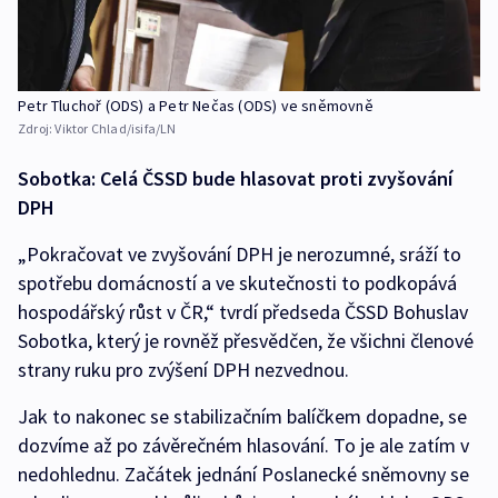
Petr Tluchoř (ODS) a Petr Nečas (ODS) ve sněmovně
Zdroj:
Viktor Chlad/isifa/LN
Sobotka: Celá ČSSD bude hlasovat proti zvyšování
DPH
„Pokračovat ve zvyšování DPH je nerozumné, sráží to
spotřebu domácností a ve skutečnosti to podkopává
hospodářský růst v ČR,“ tvrdí předseda ČSSD Bohuslav
Sobotka, který je rovněž přesvědčen, že všichni členové
strany ruku pro zvýšení DPH nezvednou.
Jak to nakonec se stabilizačním balíčkem dopadne, se
dozvíme až po závěrečném hlasování. To je ale zatím v
nedohlednu. Začátek jednání Poslanecké sněmovny se