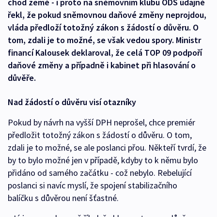
chod země - i proto na sněmovním klubu ODS údajně
řekl, že pokud sněmovnou daňové změny neprojdou,
vláda předloží totožný zákon s žádostí o důvěru. O
tom, zdali je to možné, se však vedou spory. Ministr
financí Kalousek deklaroval, že celá TOP 09 podpoří
daňové změny a případně i kabinet při hlasování o
důvěře.
Nad žádostí o důvěru visí otazníky
Pokud by návrh na vyšší DPH neprošel, chce premiér
předložit totožný zákon s žádostí o důvěru. O tom,
zdali je to možné, se ale poslanci přou. Někteří tvrdí, že
by to bylo možné jen v případě, kdyby to k němu bylo
přidáno od samého začátku - což nebylo. Rebelující
poslanci si navíc myslí, že spojení stabilizačního
balíčku s důvěrou není šťastné.