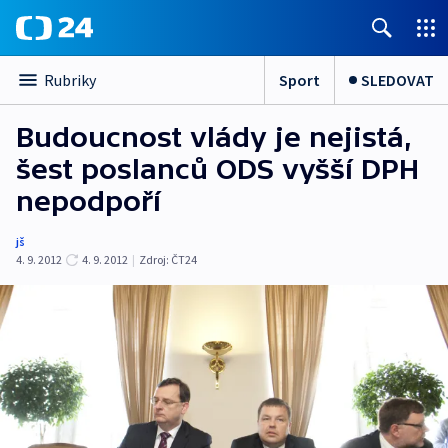
Sport
SLEDOVAT
Rubriky
Budoucnost vlády je nejistá,
šest poslanců ODS vyšší DPH
nepodpoří
jš
4. 9. 2012
4. 9. 2012
|
Zdroj:
ČT24