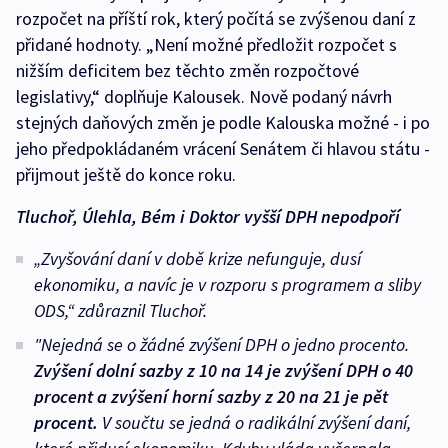
rozpočet na příští rok, který počítá se zvýšenou daní z
přidané hodnoty. „Není možné předložit rozpočet s
nižším deficitem bez těchto změn rozpočtové
legislativy,“ doplňuje Kalousek. Nově podaný návrh
stejných daňových změn je podle Kalouska možné - i po
jeho předpokládaném vrácení Senátem či hlavou státu -
přijmout ještě do konce roku.
Tluchoř, Úlehla, Bém i Doktor vyšší DPH nepodpoří
„Zvyšování daní v době krize nefunguje, dusí
ekonomiku, a navíc je v rozporu s programem a sliby
ODS,“
zdůraznil Tluchoř.
"Nejedná se o žádné zvýšení DPH o jedno procento.
Zvýšení dolní sazby z 10 na 14 je zvýšení DPH o 40
procent a zvýšení horní sazby z 20 na 21 je pět
procent.
V součtu se jedná o radikální zvýšení daní,