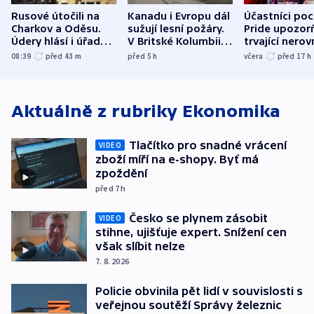
Rusové útočili na
Kanadu i Evropu dál
Účastníci po
Charkov a Oděsu.
sužují lesní požáry.
Pride upozorň
Údery hlásí i úřady v
V Britské Kolumbii
trvající nerov
Bělgorodu
evakuovali tisíce lidí
společensko
08:39
před 43
m
před 5
h
včera
před 17
h
atmosféru
Aktuálně z rubriky
Ekonomika
Tlačítko pro snadné vrácení
VIDEO
zboží míří na e-shopy. Byť má
zpoždění
před 7
h
Česko se plynem zásobit
VIDEO
stihne, ujišťuje expert. Snížení cen
však slíbit nelze
7. 8. 2026
Policie obvinila pět lidí v souvislosti s
veřejnou soutěží Správy železnic