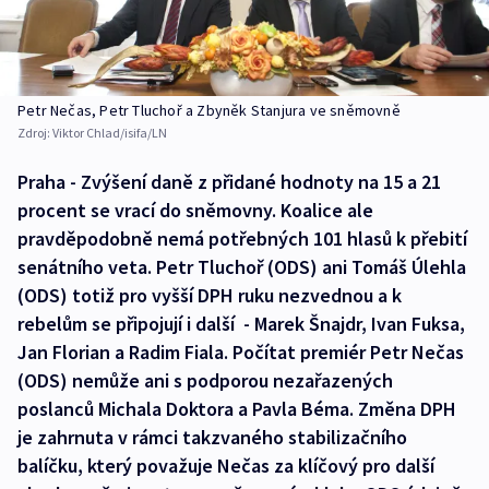
Petr Nečas, Petr Tluchoř a Zbyněk Stanjura ve sněmovně
Zdroj:
Viktor Chlad/isifa/LN
Praha - Zvýšení daně z přidané hodnoty na 15 a 21
procent se vrací do sněmovny. Koalice ale
pravděpodobně nemá potřebných 101 hlasů k přebití
senátního veta. Petr Tluchoř (ODS) ani Tomáš Úlehla
(ODS) totiž pro vyšší DPH ruku nezvednou a k
rebelům se připojují i další - Marek Šnajdr, Ivan Fuksa,
Jan Florian a Radim Fiala. Počítat premiér Petr Nečas
(ODS) nemůže ani s podporou nezařazených
poslanců Michala Doktora a Pavla Béma. Změna DPH
je zahrnuta v rámci takzvaného stabilizačního
balíčku, který považuje Nečas za klíčový pro další