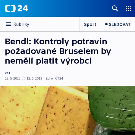
Sport
SLEDOVAT
Rubriky
Bendl: Kontroly potravin
požadované Bruselem by
neměli platit výrobci
ket
12. 5. 2013
12. 5. 2013
|
Zdroj:
ČT24