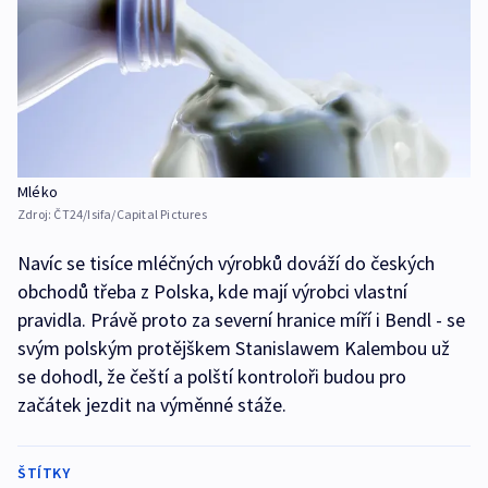
Mléko
Zdroj:
ČT24/Isifa/Capital Pictures
Navíc se tisíce mléčných výrobků dováží do českých
obchodů třeba z Polska, kde mají výrobci vlastní
pravidla. Právě proto za severní hranice míří i Bendl - se
svým polským protějškem Stanislawem Kalembou už
se dohodl, že čeští a polští kontroloři budou pro
začátek jezdit na výměnné stáže.
ŠTÍTKY