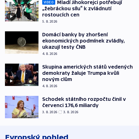
Mladí Jihokorejci potřebují
VIDEO
„žebráckou sílu“ k zvládnutí
rostoucích cen
5. 8. 2026
Domácí banky by zhoršení
ekonomických podmínek zvládly,
ukazují testy ČNB
4. 8. 2026
Skupina amerických států vedených
demokraty žaluje Trumpa kvůli
novým clům
4. 8. 2026
Schodek státního rozpočtu činil v
červenci 176,6 miliardy
3. 8. 2026
3. 8. 2026
Evropský pohled