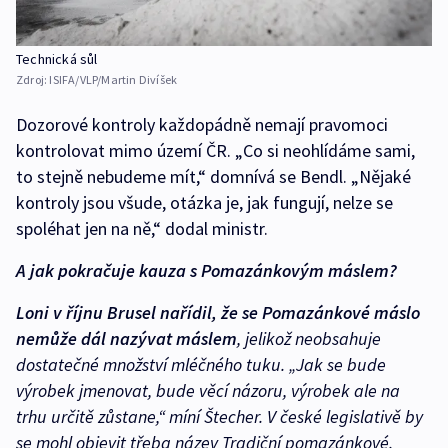
Technická sůl
Zdroj:
ISIFA/VLP/Martin Divíšek
Dozorové kontroly každopádně nemají pravomoci
kontrolovat mimo území ČR. „Co si neohlídáme sami,
to stejně nebudeme mít,“ domnívá se Bendl. „Nějaké
kontroly jsou všude, otázka je, jak fungují, nelze se
spoléhat jen na ně,“ dodal ministr.
A jak pokračuje kauza s Pomazánkovým máslem?
Loni v říjnu Brusel nařídil, že se Pomazánkové máslo
nemůže dál nazývat máslem
, jelikož neobsahuje
dostatečné množství mléčného tuku. „Jak se bude
výrobek jmenovat, bude věcí názoru, výrobek ale na
trhu určitě zůstane,“ míní Štecher. V české legislativě by
se mohl objevit třeba název Tradiční pomazánkové.