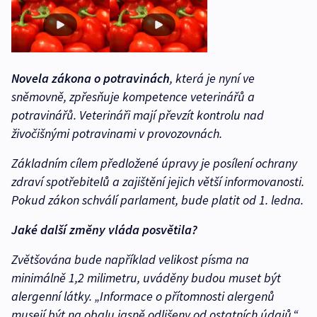
Novela zákona o potravinách
, která je nyní ve
sněmovně, zpřesňuje kompetence veterinářů a
potravinářů. Veterináři mají převzít kontrolu nad
živočišnými potravinami v provozovnách.
Základním cílem předložené úpravy je posílení ochrany
zdraví spotřebitelů a zajištění jejich větší informovanosti.
Pokud zákon schválí parlament, bude platit od 1. ledna.
Jaké další změny vláda posvětila?
Zvětšována bude například velikost písma na
minimálně 1,2 milimetru, uváděny budou muset být
alergenní látky. „Informace o přítomnosti alergenů
musejí být na obalu jasně odlišeny od ostatních údajů,“