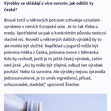
Výrobky se skládají z více surovin, jak odlišit ty
české?
Brusel totiž u některých potravin schvaluje označení -
vyrobeno v zemích Evropské unie. Je to tak třeba u
medu. Spotřebitel se pak o konkrétním původu nedozví
vlastně nic. Rovněž u některých dalších výrobků by to
ale mohlo být složité. Například u jogurtů může být
polovina mléka z Česka, polovina ovoce z Německa.
Kdo by rozhodl, jestli je to ještě český výrobek, zatím
není jisté. „Asi by mělo být zřejmé, odkud ten výrobek
pochází. Nebo ta surovina. Ale výrobky nejsou zpravidla
jednosurovinové, je to směs ingrediencí, přísad,
ochucovadel, sladidel,“ upozornil Štecher.