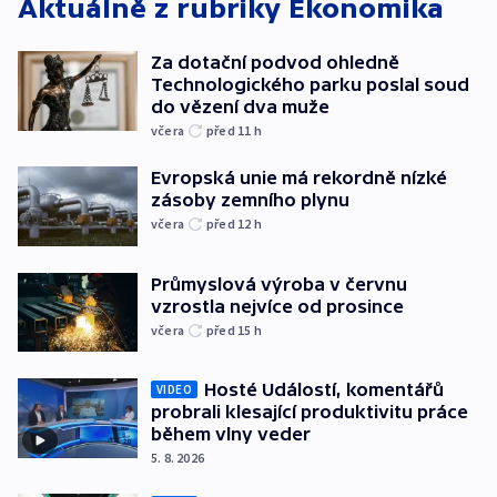
Aktuálně z rubriky
Ekonomika
Za dotační podvod ohledně
Technologického parku poslal soud
do vězení dva muže
včera
před 11
h
Evropská unie má rekordně nízké
zásoby zemního plynu
včera
před 12
h
Průmyslová výroba v červnu
vzrostla nejvíce od prosince
včera
před 15
h
Hosté Událostí, komentářů
VIDEO
probrali klesající produktivitu práce
během vlny veder
5. 8. 2026