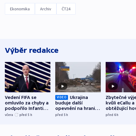
Ekonomika
Archiv
ČT24
Výběr redakce
Vedení FIFA se
Ukrajina
Zbytečné výj
VIDEO
omluvilo za chyby a
buduje další
kvůli eCallu a
podpořilo Infantina.
opevnění na hranici
obtěžující ho
UEFA trvá na
s Běloruskem
zdržují záchr
včera
před 5
h
před 5
h
před 6
h
bojkotu