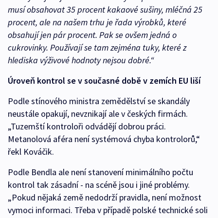
musí obsahovat 35 procent kakaové sušiny, mléčná 25
procent, ale na našem trhu je řada výrobků, které
obsahují jen pár procent. Pak se ovšem jedná o
cukrovinky. Používají se tam zejména tuky, které z
hlediska výživové hodnoty nejsou dobré.“
Úroveň kontrol se v současné době v zemích EU liší
Podle stínového ministra zemědělství se skandály
neustále opakují, nevznikají ale v českých firmách.
„Tuzemští kontroloři odvádějí dobrou práci.
Metanolová aféra není systémová chyba kontrolorů,“
řekl Kováčik.
Podle Bendla ale není stanovení minimálního počtu
kontrol tak zásadní - na scéně jsou i jiné problémy.
„Pokud nějaká země nedodrží pravidla, není možnost
vymoci informaci. Třeba v případě polské technické soli