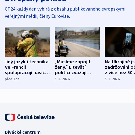
ČT24 každý den vybírá z obsahu publikovaného evropskými
veřejnými médii, členy Eurovize.
Jiný jazyk i technika.
„Musíme zapojit
Na Ukrajině j
Ve Francii
ženy.“ Litevští
zadržováni o
spolupracují hasiči z
politici zvažují
z více než 50 
různých zemí
dohodu o
Bojovali na s
před 12
h
5. 8. 2026
5. 8. 2026
demografii
Ruska
Divácké centrum