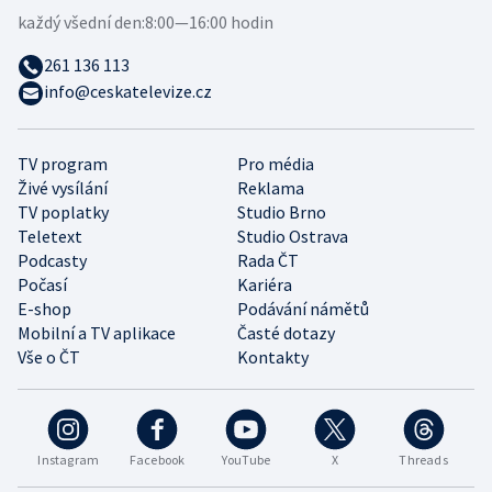
každý všední den:
8:00—16:00 hodin
261 136 113
info@ceskatelevize.cz
TV program
Pro média
Živé vysílání
Reklama
TV poplatky
Studio Brno
Teletext
Studio Ostrava
Podcasty
Rada ČT
Počasí
Kariéra
E-shop
Podávání námětů
Mobilní a TV aplikace
Časté dotazy
Vše o ČT
Kontakty
Instagram
Facebook
YouTube
X
Threads