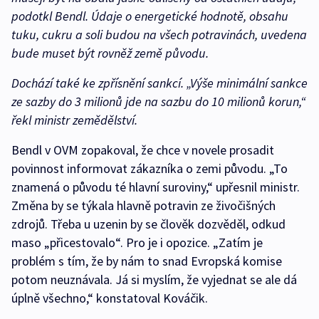
podotkl Bendl. Údaje o energetické hodnotě, obsahu
tuku, cukru a soli budou na všech potravinách, uvedena
bude muset být rovněž země původu.
Dochází také ke zpřísnění sankcí. „Výše minimální sankce
ze sazby do 3 milionů jde na sazbu do 10 milionů korun,“
řekl ministr zemědělství.
Bendl v OVM zopakoval, že chce v novele prosadit
povinnost informovat zákazníka o zemi původu. „To
znamená o původu té hlavní suroviny,“ upřesnil ministr.
Změna by se týkala hlavně potravin ze živočišných
zdrojů. Třeba u uzenin by se člověk dozvěděl, odkud
maso „přicestovalo“. Pro je i opozice. „Zatím je
problém s tím, že by nám to snad Evropská komise
potom neuznávala. Já si myslím, že vyjednat se ale dá
úplně všechno,“ konstatoval Kováčik.