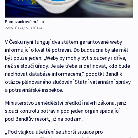
Pomazánkové máslo
Zdroj:
ČT24/ISIFA/ČT24
V Česku nyní fungují dva státem garantované weby
informující o kvalitě potravin. Do budoucna by ale měl
být pouze jeden. „Weby by mohly být sloučeny i dříve,
než se sloučí úřady. Je ale třeba si definovat, kdo bude
naplňovat databáze informacemi,“ podotkl Bendl k
otázce plánovaného slučování Státní veterinární správy
a potravinářské inspekce.
Ministerstvo zemědělství předloží návrh zákona, jenž
sloučí kontrolu potravin pod jeden orgán spadající
pod Bendlův resort, již na podzim.
„Pod vlajkou ušetření se zhorší situace pro