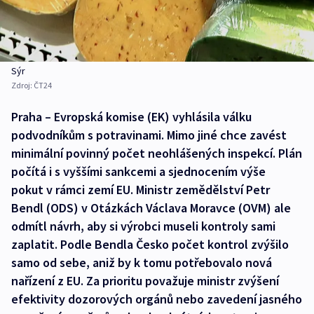
Sýr
Zdroj:
ČT24
Praha – Evropská komise (EK) vyhlásila válku
podvodníkům s potravinami. Mimo jiné chce zavést
minimální povinný počet neohlášených inspekcí. Plán
počítá i s vyššími sankcemi a sjednocením výše
pokut v rámci zemí EU. Ministr zemědělství Petr
Bendl (ODS) v Otázkách Václava Moravce (OVM) ale
odmítl návrh, aby si výrobci museli kontroly sami
zaplatit. Podle Bendla Česko počet kontrol zvýšilo
samo od sebe, aniž by k tomu potřebovalo nová
nařízení z EU. Za prioritu považuje ministr zvýšení
efektivity dozorových orgánů nebo zavedení jasného