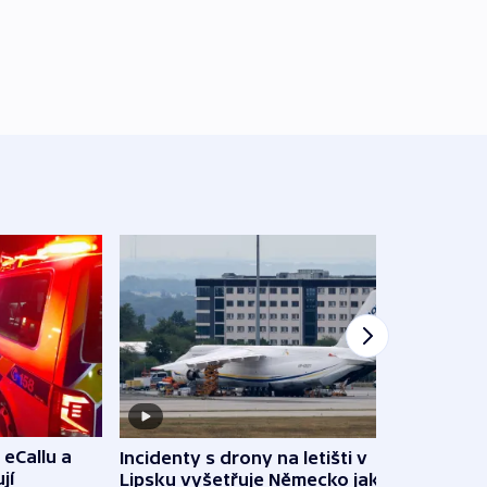
 eCallu a
Incidenty s drony na letišti v
Klima
jí
Lipsku vyšetřuje Německo jako
podn