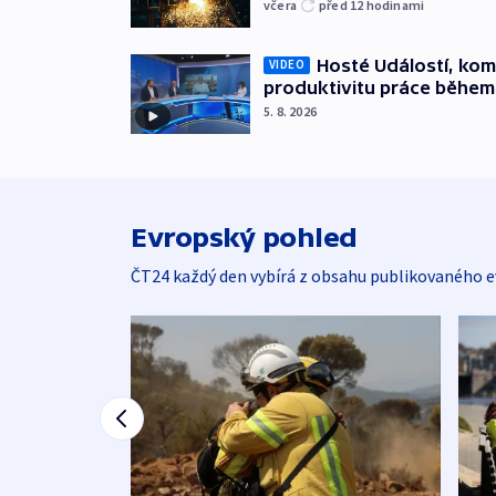
včera
před 12
hodinami
Hosté Událostí, kome
VIDEO
produktivitu práce během
5. 8. 2026
Evropský pohled
ČT24 každý den vybírá z obsahu publikovaného e