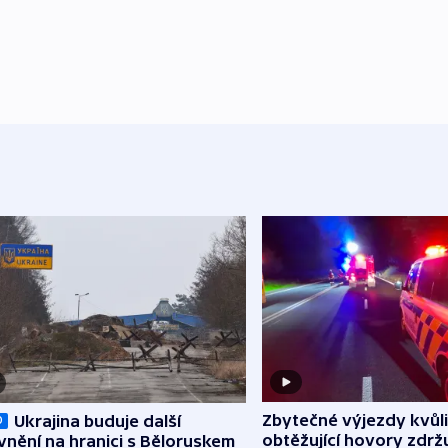
Zbytečné výjezdy kvůli
Ukrajina buduje další
O
obtěžující hovory zdržu
nění na hranici s Běloruskem