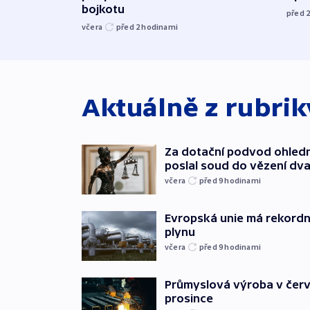
bojkotu
před 
včera
před 2
hodinami
Aktuálně z rubri
Za dotační podvod ohled
poslal soud do vězení dv
včera
před 9
hodinami
Evropská unie má rekordn
plynu
včera
před 9
hodinami
Průmyslová výroba v červ
prosince