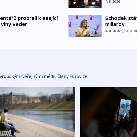
4. 8. 2026
Schodek stát
ntářů probrali klesající
miliardy
 vlny veder
3. 8. 2026
3. 8. 2
vropskými veřejnými médii, členy Eurovize.