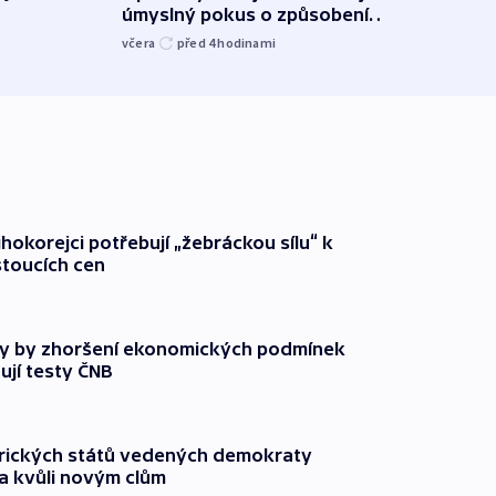
úmyslný pokus o způsobení
i sví
exploze
včera
před 4
hodinami
včera
ihokorejci potřebují „žebráckou sílu“ k
stoucích cen
y by zhoršení ekonomických podmínek
ují testy ČNB
rických států vedených demokraty
a kvůli novým clům