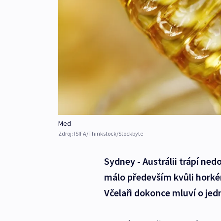
Med
Zdroj:
ISIFA/Thinkstock/Stockbyte
Sydney - Austrálii trápí ne
málo především kvůli hork
Včelaři dokonce mluví o jedn