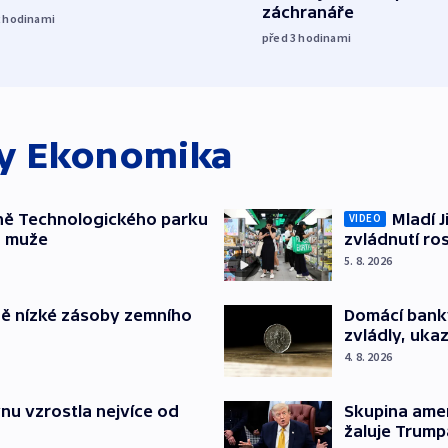
záchranáře
2
hodinami
před 3
hodinami
ky
Ekonomika
ně Technologického parku
Mladí J
VIDEO
a muže
zvládnutí ro
5. 8. 2026
ě nízké zásoby zemního
Domácí bank
zvládly, ukaz
4. 8. 2026
nu vzrostla nejvíce od
Skupina ame
žaluje Trump