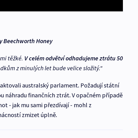
my Beechworth Honey
lmi těžké.
V celém odvětví odhadujeme ztrátu 50
edkům z minulých let bude velice složitý."
ktovali australský parlament. Požadují státní
u náhradu finančních ztrát. V opačném případě
enot - jak mu sami přezdívají - mohl z
ácností zmizet úplně.