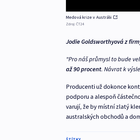
Medová krize v Austrálii
Zdroj:
ČT24
Jodie Goldsworthyová z fir
"Pro náš průmysl to bude ve
až 90 procent
. Návrat k výsl
Producenti už dokonce konta
podporu a alespoň částečno
varují, že by místní zlatý kl
australských obchodů a dom
ŠTÍTKY