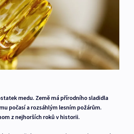
dostatek medu. Země má přírodního sladidla
ému počasí a rozsáhlým lesním požárům.
om z nejhorších roků v historii.