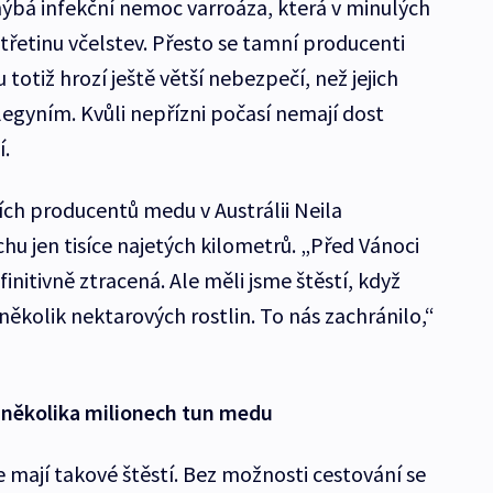
yhýbá infekční nemoc varroáza, která v minulých
 třetinu včelstev. Přesto se tamní producenti
otiž hrozí ještě větší nebezpečí, než jejich
gyním. Kvůli nepřízni počasí nemají dost
í.
ích producentů medu v Austrálii Neila
hu jen tisíce najetých kilometrů. „Před Vánoci
finitivně ztracená. Ale měli jsme štěstí, když
 několik nektarových rostlin. To nás zachránilo,“
několika milionech tun medu
le mají takové štěstí. Bez možnosti cestování se