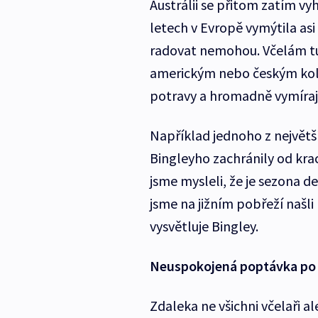
Austrálii se přitom zatím v
letech v Evropě vymýtila asi
radovat nemohou. Včelám tu t
americkým nebo českým kole
potravy a hromadně vymíraj
Například jednoho z největš
Bingleyho zachránily od krac
jsme mysleli, že je sezona de
jsme na jižním pobřeží našli
vysvětluje Bingley.
Neuspokojená poptávka po 
Zdaleka ne všichni včelaři a