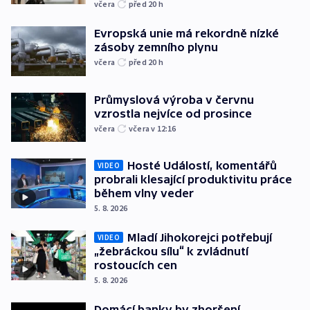
včera
před 20
h
Evropská unie má rekordně nízké
zásoby zemního plynu
včera
před 20
h
Průmyslová výroba v červnu
vzrostla nejvíce od prosince
včera
včera v 12:16
Hosté Událostí, komentářů
VIDEO
probrali klesající produktivitu práce
během vlny veder
5. 8. 2026
Mladí Jihokorejci potřebují
VIDEO
„žebráckou sílu“ k zvládnutí
rostoucích cen
5. 8. 2026
Domácí banky by zhoršení