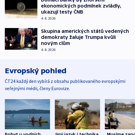
ekonomických podmínek zvládly,
ukazují testy ČNB
4. 8. 2026
Skupina amerických států vedených
demokraty žaluje Trumpa kvůli
novým clům
4. 8. 2026
Evropský pohled
ČT24 každý den vybírá z obsahu publikovaného evropskými
veřejnými médii, členy Eurovize.
Pobyt u vodních
Jiný jazyk i technika.
„Musíme zapo