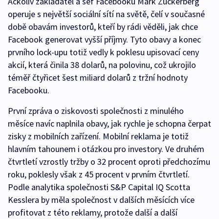
Ačkoliv zakladatel a šéf Facebooku Mark Zuckerberg
operuje s největší sociální sítí na světě, čelí v současné
době obavám investorů, kteří by rádi věděli, jak chce
Facebook generovat vyšší příjmy. Tyto obavy a konec
prvního lock-upu totiž vedly k poklesu upisovací ceny
akcií, která činila 38 dolarů, na polovinu, což ukrojilo
téměř čtyřicet šest miliard dolarů z tržní hodnoty
Facebooku.
První zpráva o ziskovosti společnosti z minulého
měsíce navíc naplnila obavy, jak rychle je schopna čerpat
zisky z mobilních zařízení. Mobilní reklama je totiž
hlavním tahounem i otázkou pro investory. Ve druhém
čtvrtletí vzrostly tržby o 32 procent oproti předchozímu
roku, poklesly však z 45 procent v prvním čtvrtletí.
Podle analytika společnosti S&P Capital IQ Scotta
Kesslera by měla společnost v dalších měsících více
profitovat z této reklamy, protože další a další