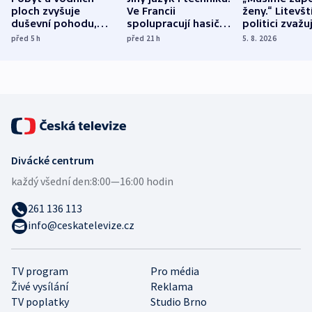
ploch zvyšuje
Ve Francii
ženy.“ Litevšt
duševní pohodu,
spolupracují hasiči z
politici zvažuj
ukázala
různých zemí
dohodu o
před 5
h
před 21
h
5. 8. 2026
mezinárodní studie
demografii
Divácké centrum
každý všední den:
8:00—16:00 hodin
261 136 113
info@ceskatelevize.cz
TV program
Pro média
Živé vysílání
Reklama
TV poplatky
Studio Brno