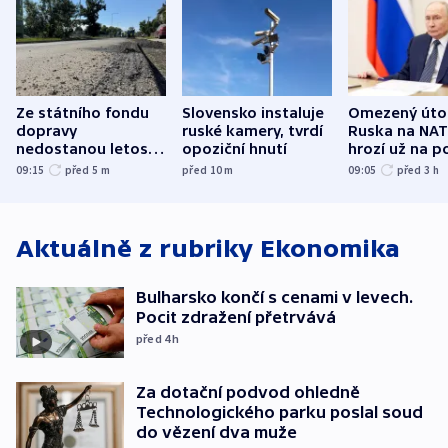
Ze státního fondu
Slovensko instaluje
Omezený úto
dopravy
ruské kamery, tvrdí
Ruska na NA
nedostanou letos
opoziční hnutí
hrozí už na p
kraje na silnice ani
varují tajné s
09:15
před 5
m
před 10
m
09:05
před 3
h
korunu, řekl Půta
USA
Aktuálně z rubriky
Ekonomika
Bulharsko končí s cenami v levech.
Pocit zdražení přetrvává
před 4
h
Za dotační podvod ohledně
Technologického parku poslal soud
do vězení dva muže