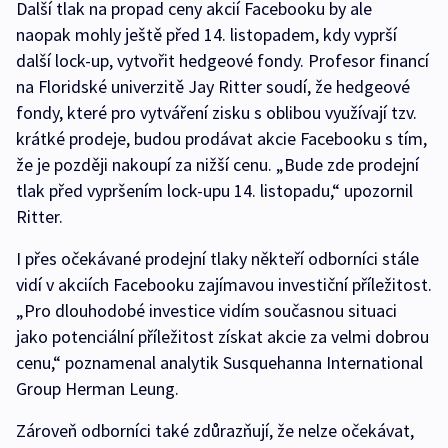
Další tlak na propad ceny akcií Facebooku by ale
naopak mohly ještě před 14. listopadem, kdy vyprší
další lock-up, vytvořit hedgeové fondy. Profesor financí
na Floridské univerzitě Jay Ritter soudí, že hedgeové
fondy, které pro vytváření zisku s oblibou využívají tzv.
krátké prodeje, budou prodávat akcie Facebooku s tím,
že je později nakoupí za nižší cenu. „Bude zde prodejní
tlak před vypršením lock-upu 14. listopadu,“ upozornil
Ritter.
I přes očekávané prodejní tlaky někteří odborníci stále
vidí v akciích Facebooku zajímavou investiční příležitost.
„Pro dlouhodobé investice vidím současnou situaci
jako potenciální příležitost získat akcie za velmi dobrou
cenu,“ poznamenal analytik Susquehanna International
Group Herman Leung.
Zároveň odborníci také zdůrazňují, že nelze očekávat,