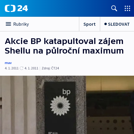
Sport
SLEDOVAT
Rubriky
Akcie BP katapultoval zájem
Shellu na půlroční maximum
mav
4. 1. 2011
4. 1. 2011
|
Zdroj:
ČT24