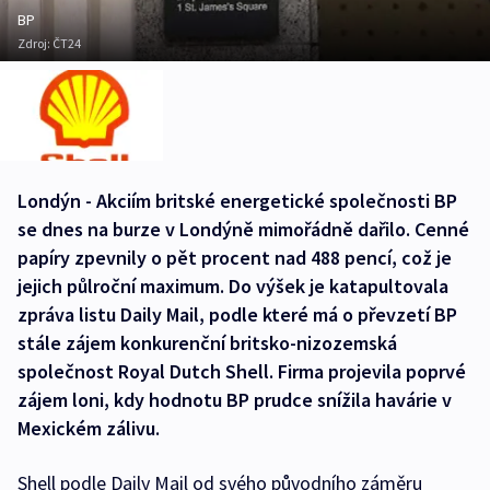
BP
Zdroj:
ČT24
Londýn - Akciím britské energetické společnosti BP
se dnes na burze v Londýně mimořádně dařilo. Cenné
papíry zpevnily o pět procent nad 488 pencí, což je
jejich půlroční maximum. Do výšek je katapultovala
zpráva listu Daily Mail, podle které má o převzetí BP
stále zájem konkurenční britsko-nizozemská
společnost Royal Dutch Shell. Firma projevila poprvé
zájem loni, kdy hodnotu BP prudce snížila havárie v
Mexickém zálivu.
Shell podle Daily Mail od svého původního záměru