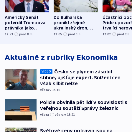
Americký Senát
Do Bulharska
Účastníci po
potvrdil Trumpova
pronikl zřejmě
Pride upozorň
právníka jako
ukrajinský dron,
trvající nerov
ministra
explodoval kilometr
společensko
12:53
před 8
m
13:05
před 1
h
12:02
před 2
h
spravedlnosti
od plynovodu
atmosféru
Aktuálně z rubriky
Ekonomika
Česko se plynem zásobit
VIDEO
stihne, ujišťuje expert. Snížení cen
však slíbit nelze
včera v 15:16
Policie obvinila pět lidí v souvislosti s
veřejnou soutěží Správy železnic
včera
včera v 13:21
Světové ceny potravin jsou na