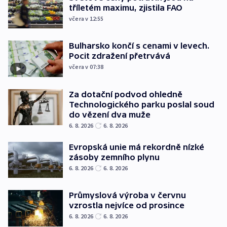
tříletém maximu, zjistila FAO
včera v 12:55
Bulharsko končí s cenami v levech.
Pocit zdražení přetrvává
včera v 07:38
Za dotační podvod ohledně
Technologického parku poslal soud
do vězení dva muže
6. 8. 2026
6. 8. 2026
Evropská unie má rekordně nízké
zásoby zemního plynu
6. 8. 2026
6. 8. 2026
Průmyslová výroba v červnu
vzrostla nejvíce od prosince
6. 8. 2026
6. 8. 2026