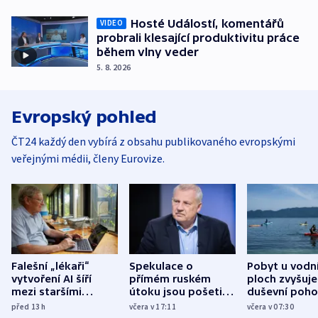
Hosté Událostí, komentářů
VIDEO
probrali klesající produktivitu práce
během vlny veder
5. 8. 2026
Evropský pohled
ČT24 každý den vybírá z obsahu publikovaného evropskými
veřejnými médii, členy Eurovize.
Falešní „lékaři“
Spekulace o
Pobyt u vodn
vytvoření AI šíří
přímém ruském
ploch zvyšuje
mezi staršími
útoku jsou pošetilé,
duševní poho
Poláky nebezpečné
míní estonský
ukázala
před 13
h
včera v 17:11
včera v 07:30
zdravotní rady
bezpečnostní
mezinárodní 