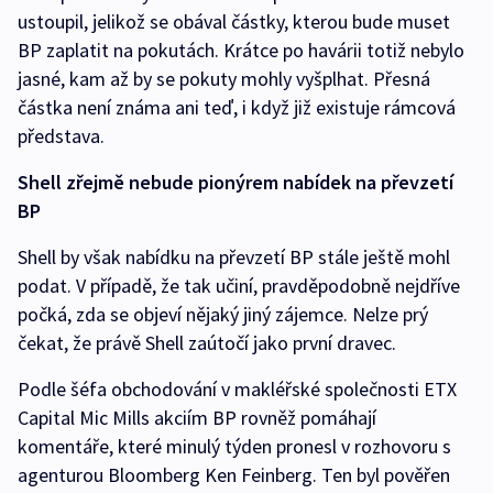
ustoupil, jelikož se obával částky, kterou bude muset
BP zaplatit na pokutách. Krátce po havárii totiž nebylo
jasné, kam až by se pokuty mohly vyšplhat. Přesná
částka není známa ani teď, i když již existuje rámcová
představa.
Shell zřejmě nebude pionýrem nabídek na převzetí
BP
Shell by však nabídku na převzetí BP stále ještě mohl
podat. V případě, že tak učiní, pravděpodobně nejdříve
počká, zda se objeví nějaký jiný zájemce. Nelze prý
čekat, že právě Shell zaútočí jako první dravec.
Podle šéfa obchodování v makléřské společnosti ETX
Capital Mic Mills akciím BP rovněž pomáhají
komentáře, které minulý týden pronesl v rozhovoru s
agenturou Bloomberg Ken Feinberg. Ten byl pověřen