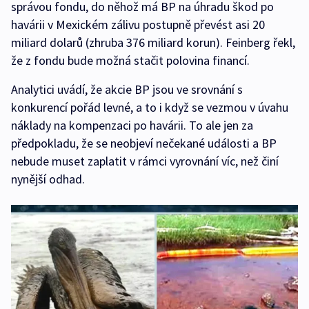
správou fondu, do něhož má BP na úhradu škod po
havárii v Mexickém zálivu postupně převést asi 20
miliard dolarů (zhruba 376 miliard korun). Feinberg řekl,
že z fondu bude možná stačit polovina financí.
Analytici uvádí, že akcie BP jsou ve srovnání s
konkurencí pořád levné, a to i když se vezmou v úvahu
náklady na kompenzaci po havárii. To ale jen za
předpokladu, že se neobjeví nečekané události a BP
nebude muset zaplatit v rámci vyrovnání víc, než činí
nynější odhad.