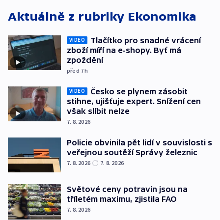
Aktuálně z rubriky
Ekonomika
Tlačítko pro snadné vrácení
VIDEO
zboží míří na e-shopy. Byť má
zpoždění
před 7
h
Česko se plynem zásobit
VIDEO
stihne, ujišťuje expert. Snížení cen
však slíbit nelze
7. 8. 2026
Policie obvinila pět lidí v souvislosti s
veřejnou soutěží Správy železnic
7. 8. 2026
7. 8. 2026
Světové ceny potravin jsou na
tříletém maximu, zjistila FAO
7. 8. 2026