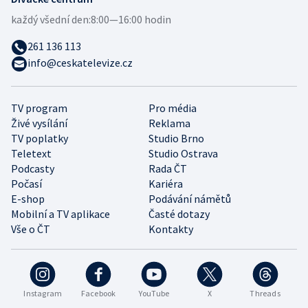
každý všední den:
8:00—16:00 hodin
261 136 113
info@ceskatelevize.cz
TV program
Pro média
Živé vysílání
Reklama
TV poplatky
Studio Brno
Teletext
Studio Ostrava
Podcasty
Rada ČT
Počasí
Kariéra
E-shop
Podávání námětů
Mobilní a TV aplikace
Časté dotazy
Vše o ČT
Kontakty
Instagram
Facebook
YouTube
X
Threads