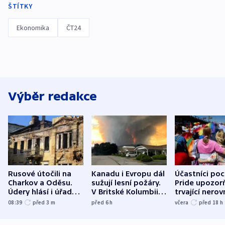
ŠTÍTKY
Ekonomika
ČT24
Výběr redakce
Rusové útočili na
Kanadu i Evropu dál
Účastníci po
Charkov a Oděsu.
sužují lesní požáry.
Pride upozorň
Údery hlásí i úřady v
V Britské Kolumbii
trvající nerov
Bělgorodu
evakuovali tisíce lidí
společensko
08:39
před 3
m
před 6
h
včera
před 18
h
atmosféru