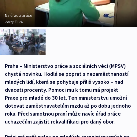
Na úřadu práce
Zdroj:
ČT24
Praha – Ministerstvo práce a sociálních věcí (MPSV)
chystá novinku. Hodlá se poprat s nezaměstnaností
mladých lidí, která se pohybuje příliš vysoko – nad
dvaceti procenty. Pomoci mu k tomu má projekt
Praxe pro mladé do 30 let. Ten ministerstvu umožní
dotovat zaměstnavatelům mzdu až po dobu jednoho
roku. Před samotnou praxí může navíc úřad práce
uchazečům zajistit rekvalifikaci pro daný obor.
Práci má najít polovina mladých zaregistrovaných na