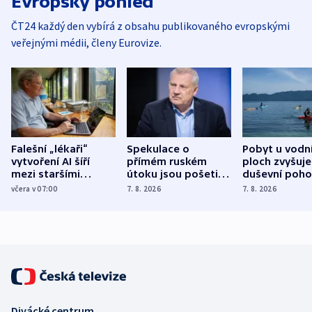
Evropský pohled
ČT24 každý den vybírá z obsahu publikovaného evropskými
veřejnými médii, členy Eurovize.
Falešní „lékaři“
Spekulace o
Pobyt u vodn
vytvoření AI šíří
přímém ruském
ploch zvyšuje
mezi staršími
útoku jsou pošetilé,
duševní poho
Poláky nebezpečné
míní estonský
ukázala
včera v 07:00
7. 8. 2026
7. 8. 2026
zdravotní rady
bezpečnostní
mezinárodní 
expert
Divácké centrum