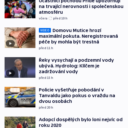
Účastníci pochodu Pride upozorňují
na trvající nerovnosti i společenskou
atmosféru
včera
před 10
h
Domovu Mutice hrozí
VIDEO
maximální pokuta. Neregistrovaná
péče by mohla být trestná
před 11
h
Řeky vysychají a podzemní vody
ubývá. Hydrolog: Klíčem je
zadržování vody
před 15
h
Policie vyšetřuje pobodání v
Tanvaldu jako pokus o vraždu na
dvou osobách
před 20
h
Adopcí dospělých bylo loni nejvíc od
roku 2020