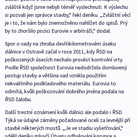
zvláště když jsme nebyli téměř vyslechnuti. K výslechu
si pozvali jen správce stavby,“ řekl deníku. „Zvláštní věcí
je i to, že nám bylo znemožněno nahlížet do spisů. Prý
by to zhoršilo pozici Eurovie v arbitráži,“ dodal.
Spor o vady na zhruba devítikilometrovém úseku
dálnice v Ostravě začal v roce 2011, kdy ŘSD na
poškozených úsecích nechalo provést kontrolní vrty.
Podle ŘSD společnost Eurovia nedodržela domluvený
postup stavby a většina vad vznikla použitím
nekvalitního podkladového materiálu. Eurovia to
odmítá, kvůli poškozování dobrého jména podala na
ŘSD žalobu.
Další trestní oznámení kvůli dálnici ale podalo i ŘSD.
Týká se údajné záměny požadované oceli za levnější při
stavbě některých mostů. „Je ve stadiu vyšetřování,“
sdělil deníku mluvčí Útvaru odhalování korupce a