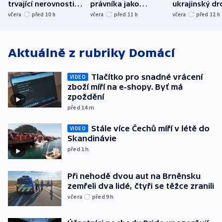
trvající nerovnosti i
právníka jako
ukrajinský dr
společenskou
ministra
explodoval k
včera
před 10
h
včera
před 11
h
včera
před 12
h
atmosféru
spravedlnosti
od plynovod
Aktuálně z rubriky
Domácí
Tlačítko pro snadné vrácení
VIDEO
zboží míří na e-shopy. Byť má
zpoždění
před 14
m
Stále více Čechů míří v létě do
VIDEO
Skandinávie
před 1
h
Při nehodě dvou aut na Brněnsku
zemřeli dva lidé, čtyři se těžce zranili
včera
před 9
h