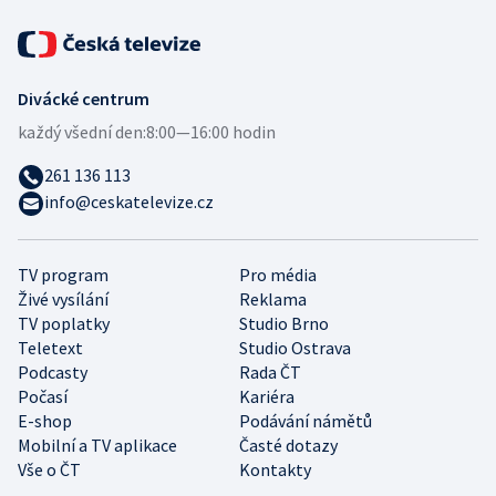
Divácké centrum
každý všední den:
8:00—16:00 hodin
261 136 113
info@ceskatelevize.cz
TV program
Pro média
Živé vysílání
Reklama
TV poplatky
Studio Brno
Teletext
Studio Ostrava
Podcasty
Rada ČT
Počasí
Kariéra
E-shop
Podávání námětů
Mobilní a TV aplikace
Časté dotazy
Vše o ČT
Kontakty