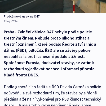
Problémový úsek na D47
Zdroj:
ČT24
Praha - Zvlnění dálnice D47 nebylo podle policie
trestným činem. Nebude proto nikoho stíhat a
trestní oznámení, které podalo Ředitelství silnic a
dálnic (ŘSD), odložila. ŘSD ale se závěry policie
nesouhlasí a proti usnesení podalo stížnost.
Společnost Eurovia, dodavatel stavby, se zatím k
rozhodnutí vyjadřovat nechce. Informaci přinesla
Mladá fronta DNES.
Podle generálního ředitele ŘSD Davida Čermáka policie
odůvodňuje své rozhodnutí tím, že stavba byla řádně
předána a že na ní vykonával pro ŘSD činnost technický
dozor. „Jsme z toho velmi nepříjemně překvapeni,