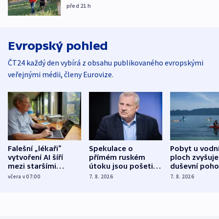
před 21
h
Evropský pohled
ČT24 každý den vybírá z obsahu publikovaného evropskými
veřejnými médii, členy Eurovize.
Falešní „lékaři“
Spekulace o
Pobyt u vodn
vytvoření AI šíří
přímém ruském
ploch zvyšuje
mezi staršími
útoku jsou pošetilé,
duševní poho
Poláky nebezpečné
míní estonský
ukázala
včera v 07:00
7. 8. 2026
7. 8. 2026
zdravotní rady
bezpečnostní
mezinárodní 
expert