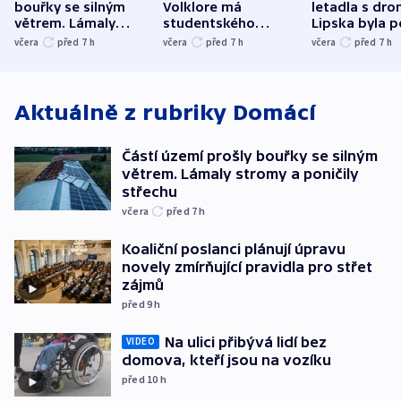
bouřky se silným
Volklore má
letadla s dr
větrem. Lámaly
studentského
Lipska byla p
stromy a poničily
Oscara, zabojuje o
německého mi
včera
před 7
h
včera
před 7
h
včera
před 7
h
střechu
cenu za krátký film
hybridní útok
Aktuálně z rubriky
Domácí
Částí území prošly bouřky se silným
větrem. Lámaly stromy a poničily
střechu
včera
před 7
h
Koaliční poslanci plánují úpravu
novely zmírňující pravidla pro střet
zájmů
před 9
h
Na ulici přibývá lidí bez
VIDEO
domova, kteří jsou na vozíku
před 10
h