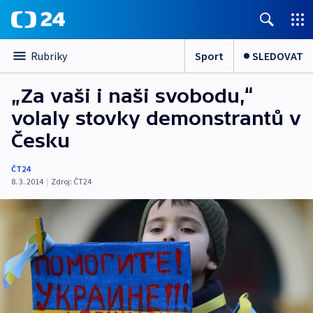
Sport
SLEDOVAT
Rubriky
„Za vaši i naši svobodu,“
volaly stovky demonstrantů v
Česku
ČT24
8. 3. 2014
|
Zdroj:
ČT24