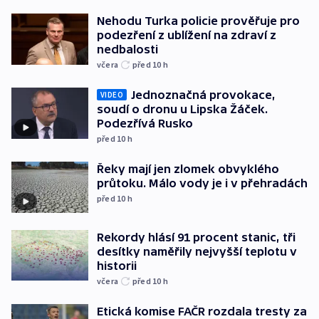
Nehodu Turka policie prověřuje pro
podezření z ublížení na zdraví z
nedbalosti
včera
před 10
h
Jednoznačná provokace,
VIDEO
soudí o dronu u Lipska Žáček.
Podezřívá Rusko
před 10
h
Řeky mají jen zlomek obvyklého
průtoku. Málo vody je i v přehradách
před 10
h
Rekordy hlásí 91 procent stanic, tři
desítky naměřily nejvyšší teplotu v
historii
včera
před 10
h
Etická komise FAČR rozdala tresty za