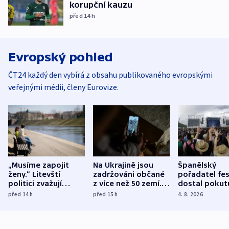
korupční kauzu
před 14
h
Evropský pohled
ČT24 každý den vybírá z obsahu publikovaného evropskými
veřejnými médii, členy Eurovize.
„Musíme zapojit
Na Ukrajině jsou
Španělský
ženy.“ Litevští
zadržováni občané
pořadatel fes
politici zvažují
z více než 50 zemí.
dostal pokut
dohodu o
Bojovali na straně
nekalé prakti
před 14
h
před 15
h
4. 8. 2026
demografii
Ruska