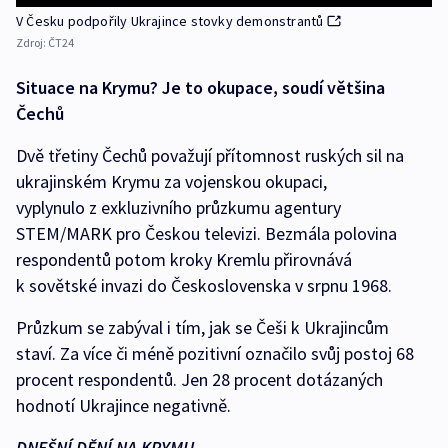
V Česku podpořily Ukrajince stovky demonstrantů
Zdroj:
ČT24
Situace na Krymu? Je to okupace, soudí většina
Čechů
Dvě třetiny Čechů považují přítomnost ruských sil na
ukrajinském Krymu za vojenskou okupaci,
vyplynulo z exkluzivního průzkumu agentury
STEM/MARK pro Českou televizi. Bezmála polovina
respondentů potom kroky Kremlu přirovnává
k sovětské invazi do Československa v srpnu 1968.
Průzkum se zabýval i tím, jak se Češi k Ukrajincům
staví. Za více či méně pozitivní označilo svůj postoj 68
procent respondentů. Jen 28 procent dotázaných
hodnotí Ukrajince negativně.
DNEŠNÍ DĚNÍ NA KRYMU