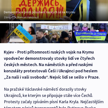
Demonstrace proti působení ruských sil na Krymu
Zdroj:
ČTK/Roman Vondrouš
Kyjev - Proti přítomnosti ruských vojsk na Krymu
vpodvečer demonstrovaly stovky lidí ve čtyřech
českých městech. Na náměstích a před ruskými
konzuláty protestovali Češi i Ukrajinci pod heslem
„Za naši i vaši svobodu“. Nejvíc lidí se sešlo v Praze.
Na pražské Václavské náměstí dorazily stovky
Ukrajinců, ke kterým se připojuje stále více Čechů.
Protesty začaly zpíváním písní Karla Kryla. Nejčastějším
tématem nápisů transparentů bylo Putinovo Rusko