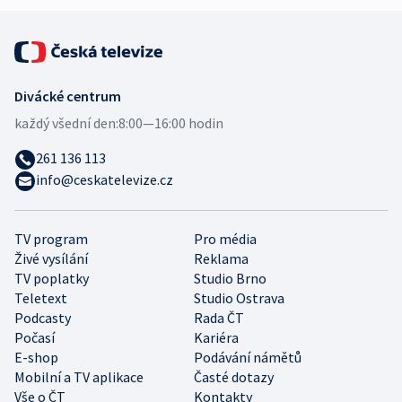
Divácké centrum
každý všední den:
8:00—16:00 hodin
261 136 113
info@ceskatelevize.cz
TV program
Pro média
Živé vysílání
Reklama
TV poplatky
Studio Brno
Teletext
Studio Ostrava
Podcasty
Rada ČT
Počasí
Kariéra
E-shop
Podávání námětů
Mobilní a TV aplikace
Časté dotazy
Vše o ČT
Kontakty