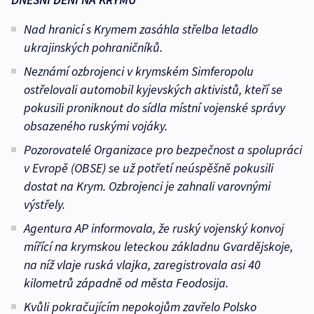
Nad hranicí s Krymem zasáhla střelba letadlo
ukrajinských pohraničníků.
Neznámí ozbrojenci v krymském Simferopolu
ostřelovali automobil kyjevských aktivistů, kteří se
pokusili proniknout do sídla místní vojenské správy
obsazeného ruskými vojáky.
Pozorovatelé Organizace pro bezpečnost a spolupráci
v Evropě (OBSE) se už potřetí neúspěšně pokusili
dostat na Krym. Ozbrojenci je zahnali varovnými
výstřely.
Agentura AP informovala, že ruský vojenský konvoj
mířící na krymskou leteckou základnu Gvardějskoje,
na níž vlaje ruská vlajka, zaregistrovala asi 40
kilometrů západně od města Feodosija.
Kvůli pokračujícím nepokojům zavřelo Polsko