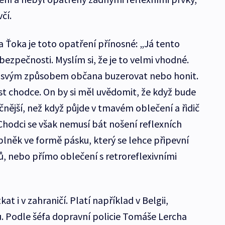
včí.
 Ťoka je toto opatření přínosné: „Já tento
bezpečnosti. Myslím si, že je to velmi vhodné.
át svým způsobem občana buzerovat nebo honit.
st chodce. On by si měl uvědomit, že když bude
nější, než když půjde v tmavém oblečení a řidič
“ Chodci se však nemusí bát nošení reflexních
oplněk ve formě pásku, který se lehce připevní
ů, nebo přímo oblečení s retroreflexivními
at i v zahraničí. Platí například v Belgii,
u. Podle šéfa dopravní policie Tomáše Lercha