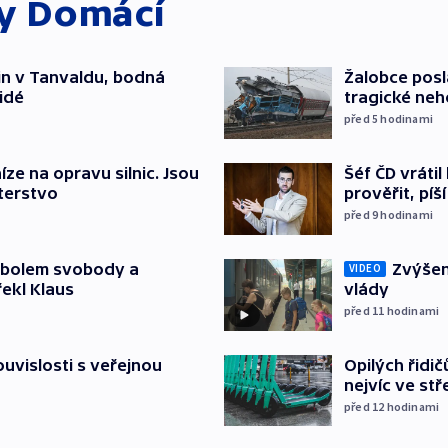
ky
Domácí
čin v Tanvaldu, bodná
Žalobce posla
lidé
tragické neh
před 5
hodinami
Šéf ČD vráti
íze na opravu silnic. Jsou
prověřit, pí
terstvo
před 9
hodinami
Zvýšení
mbolem svobody a
VIDEO
vlády
řekl Klaus
před 11
hodinami
Opilých řidi
souvislosti s veřejnou
nejvíc ve st
před 12
hodinami