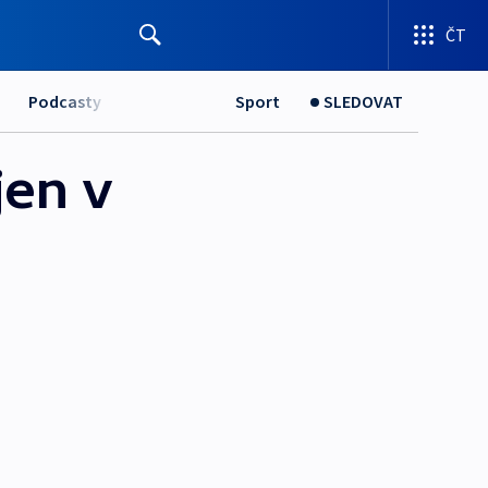
ČT
Podcasty
Sport
SLEDOVAT
jen v