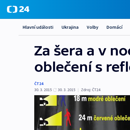
Hlavní události
Ukrajina
Volby
Domácí
Za šera a v no
oblečení s ref
ČT24
30. 3. 2015
30. 3. 2015
|
Zdroj:
ČT24