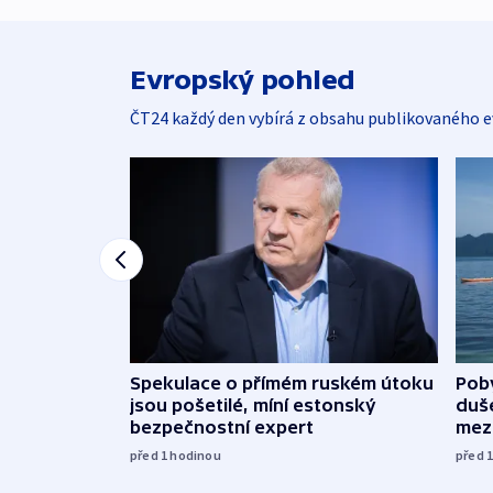
Evropský pohled
ČT24 každý den vybírá z obsahu publikovaného e
Spekulace o přímém ruském útoku
Poby
jsou pošetilé, míní estonský
duš
bezpečnostní expert
mez
před 1
hodinou
před 