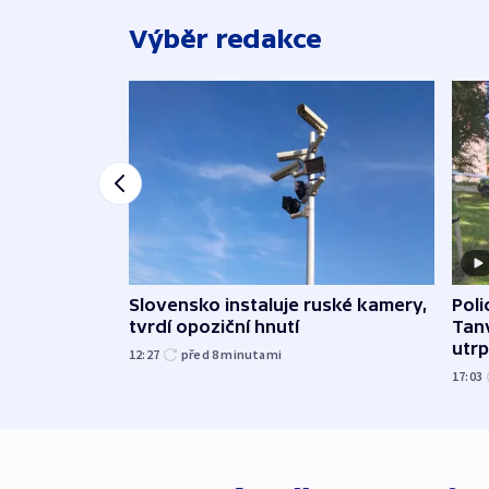
Výběr redakce
Slovensko instaluje ruské kamery,
Poli
tvrdí opoziční hnutí
Tanv
utrpě
12:27
před 8
minutami
17:03