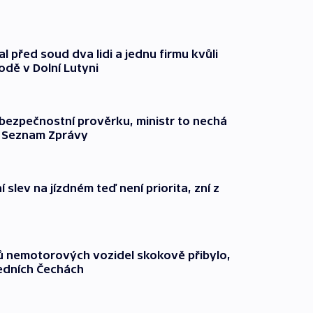
l před soud dva lidi a jednu firmu kvůli
odě v Dolní Lutyni
l bezpečnostní prověrku, ministr to nechá
ší Seznam Zprávy
 slev na jízdném teď není priorita, zní z
čů nemotorových vozidel skokově přibylo,
ředních Čechách