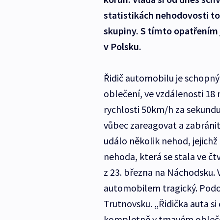
statistikách nehodovosti to
skupiny. S tímto opatřením j
v Polsku.
Řidič automobilu je schopný
oblečení, ve vzdálenosti 18
rychlosti 50km/h za sekundu
vůbec zareagovat a zabránit 
událo několik nehod, jejichž
nehoda, která se stala ve č
z 23. března na Náchodsku. 
automobilem tragický. Podo
Trutnovsku. „Řidička auta si 
kompletně v tmavém oblečen