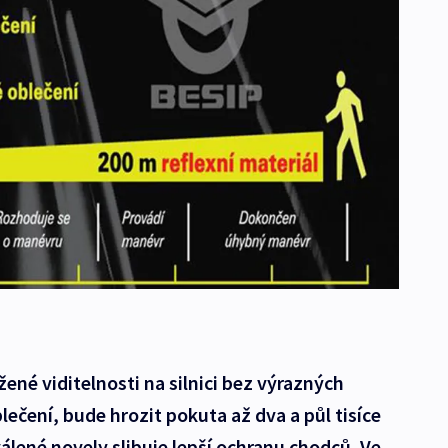
ížené viditelnosti na silnici bez výrazných
ečení, bude hrozit pokuta až dva a půl tisíce
álené novely slibuje lepší ochranu chodců. Ve