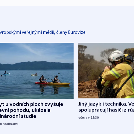
vropskými veřejnými médii, členy Eurovize.
Jiný jazyk i technika. Ve
t u vodních ploch zvyšuje
spolupracují hasiči z r
evní pohodu, ukázala
inárodní studie
včera v 15:30
10
hodinami