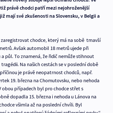
tiž právě chodci patří mezi nejohroženější
iž mají své zkušenosti na Slovensku, v Belgii a
 zaregistrovat chodce, který má na sobě tmavší
 metrů. Avšak automobil 18 metrů ujede při
 a půl. To znamená, že řidič nemůže stihnout
tragédii. Na našich cestách se v poslední době
 příčinou je právě neopatrnost chodců, např.
tvrtek 19. března na Chomutovsku, nebo nehoda
V obou případech byl pro chodce střet s
bně dopadla 15. března i nehoda u Lánova na
chodce všimla až na poslední chvíli. Byl
í a nebyl opatřený žádnými reflexními prvky,“