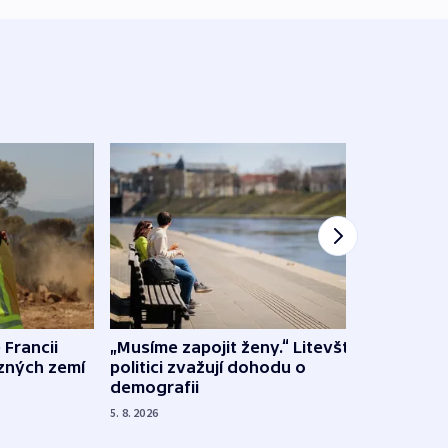
 Francii
„Musíme zapojit ženy.“ Litevští
Na Uk
ůzných zemí
politici zvažují dohodu o
občan
demografii
na s
5. 8. 2026
5. 8. 20