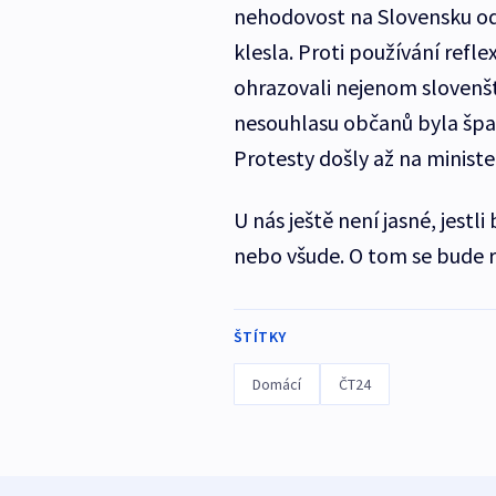
nehodovost na Slovensku od
klesla. Proti používání refl
ohrazovali nejenom slovenšt
nesouhlasu občanů byla špa
Protesty došly až na ministe
U nás ještě není jasné, jest
nebo všude. O tom se bude r
ŠTÍTKY
Domácí
ČT24