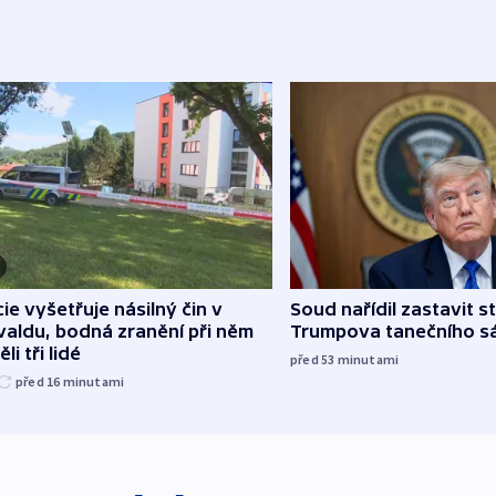
cie vyšetřuje násilný čin v
Soud nařídil zastavit s
aldu, bodná zranění při něm
Trumpova tanečního s
li tři lidé
před 53
minutami
před 16
minutami