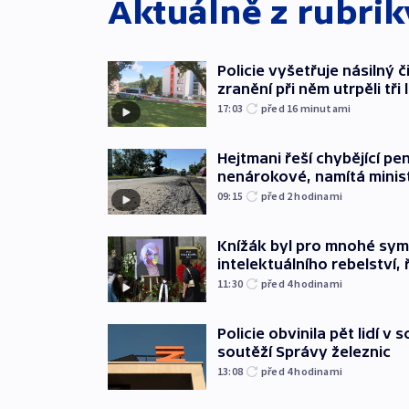
Aktuálně z rubri
Policie vyšetřuje násilný 
zranění při něm utrpěli tři 
17:03
před 16
minutami
Hejtmani řeší chybějící pen
nenárokové, namítá minis
09:15
před 2
hodinami
Knížák byl pro mnohé sy
intelektuálního rebelství, 
11:30
před 4
hodinami
Policie obvinila pět lidí v 
soutěží Správy železnic
13:08
před 4
hodinami