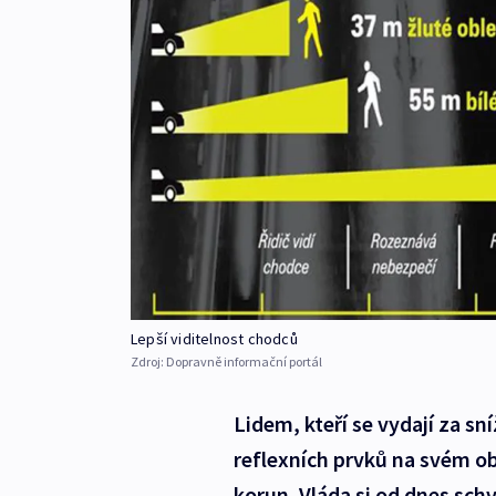
Lepší viditelnost chodců
Zdroj:
Dopravně informační portál
Lidem, kteří se vydají za sn
reflexních prvků na svém obl
korun. Vláda si od dnes schv