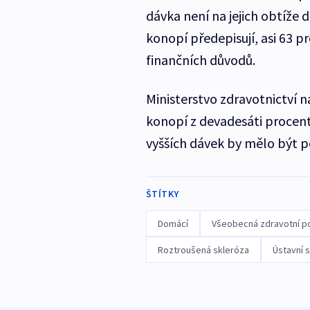
dávka není na jejich obtíže 
konopí předepisují, asi 63 pr
finančních důvodů.
Ministerstvo zdravotnictví n
konopí z devadesáti procent
vyšších dávek by mělo být p
ŠTÍTKY
Domácí
Všeobecná zdravotní po
Roztroušená skleróza
Ústavní 