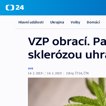
Hlavní události
Ukrajina
Volby
Domácí
VZP obrací. P
sklerózou uhr
ave
14. 2. 2019
14. 2. 2019
|
Zdroj:
ČT24
,
ČTK