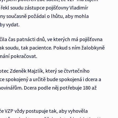
 řekl soudu zástupce pojišťovny Vladimír
vny současně požádal o lhůtu, aby mohla
by vydat.
la čas patnácti dnů, ve kterých má pojišťovna
jak soudu, tak pacientce. Pokud s ním žalobkyně
nání pokračovat.
otec Zdeněk Majzlík, který se čtvrtečního
ice spokojený a určitě bude spokojená i dcera a
novinářům. Dcera podle něj potřebuje 180 až
 že VZP vždy postupuje tak, aby vyhověla