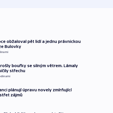
ce obžaloval pět lidí a jednu právnickou
ze Bulovky
dinami
prošly bouřky se silným větrem. Lámaly
ičily střechu
odinami
anci plánují úpravu novely zmírňující
 střet zájmů