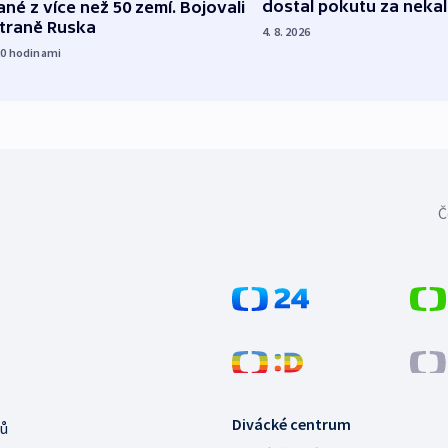
dostal pokutu za nekal
né z více než 50 zemí. Bojovali
straně Ruska
4. 8. 2026
20
hodinami
Č
Divácké centrum
ů