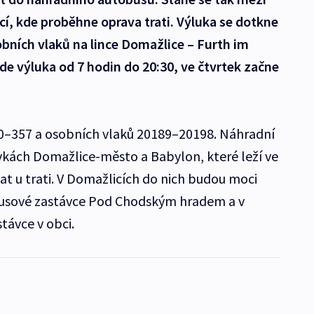
í, kde proběhne oprava trati. Výluka se dotkne
bních vlaků na lince Domažlice – Furth im
de výluka od 7 hodin do 20:30, ve čtvrtek začne
50–357 a osobních vlaků 20189–20198. Náhradní
kách Domažlice-město a Babylon, které leží ve
t u trati. V Domažlicích do nich budou moci
obusové zastávce Pod Chodským hradem a v
távce v obci.