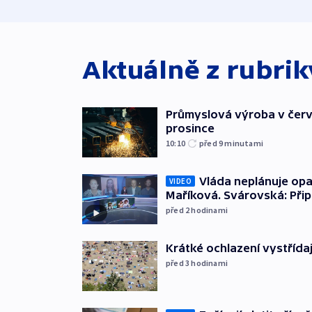
Aktuálně z rubri
Průmyslová výroba v červ
prosince
10:10
před 9
minutami
Vláda neplánuje opa
VIDEO
Maříková. Svárovská: Při
před 2
hodinami
Krátké ochlazení vystřída
před 3
hodinami