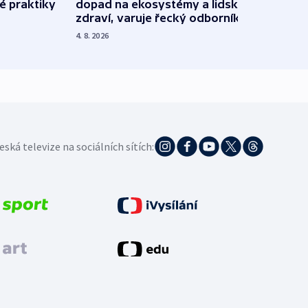
é praktiky
dopad na ekosystémy a lidské
Franc
zdraví, varuje řecký odborník
požá
4. 8. 2026
3. 8. 20
eská televize na sociálních sítích: