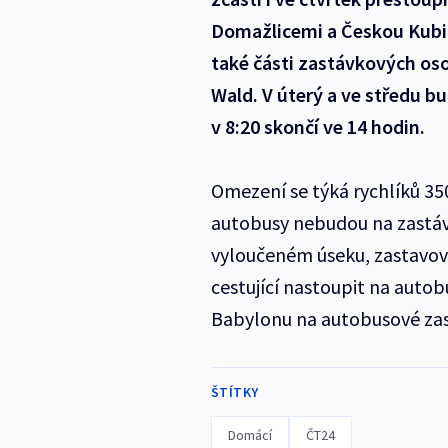
Domažlicemi a Českou Kubic
také části zastávkových oso
Wald. V úterý a ve středu bu
v 8:20 skončí ve 14 hodin.
Omezení se týká rychlíků 3
autobusy nebudou na zastáv
vyloučeném úseku, zastavova
cestující nastoupit na aut
Babylonu na autobusové zas
ŠTÍTKY
Domácí
ČT24