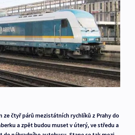
m ze čtyř párů mezistátních rychlíků z Prahy do
berku a zpět budou muset v úterý, ve středu a
pit do náhradního autobusu. Stane se tak mezi