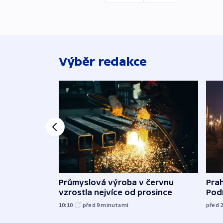
Výběr redakce
Průmyslová výroba v červnu
Prah
vzrostla nejvíce od prosince
Podí
10:10
před 9
minutami
před 