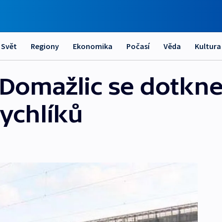
Svět
Regiony
Ekonomika
Počasí
Věda
Kultura
u Domažlic se dotkn
rychlíků