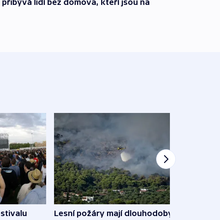
i přibývá lidí bez domova, kteří jsou na
stivalu
Lesní požáry mají dlouhodobý
Ukraj