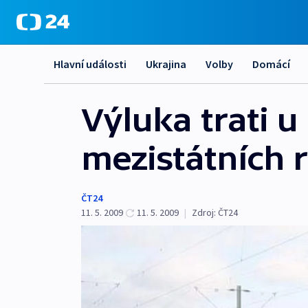
Hlavní události
Ukrajina
Volby
Domácí
Výluka trati 
mezistátních 
ČT24
11. 5. 2009
11. 5. 2009
|
Zdroj:
ČT24