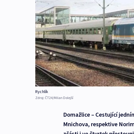
Rychlík
Zdroj:
ČT24/Milan Dolejší
Domažlice – Cestující jední
Mnichova, respektive Norim
zčásti i ve čtvrtek přestou