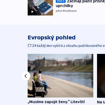
Začínají platit přísn
VIDEO
uprchlíky
před 4
hodinami
Evropský pohled
ČT24 každý den vybírá z obsahu publikovaného e
„Musíme zapojit ženy.“ Litevští
Na U