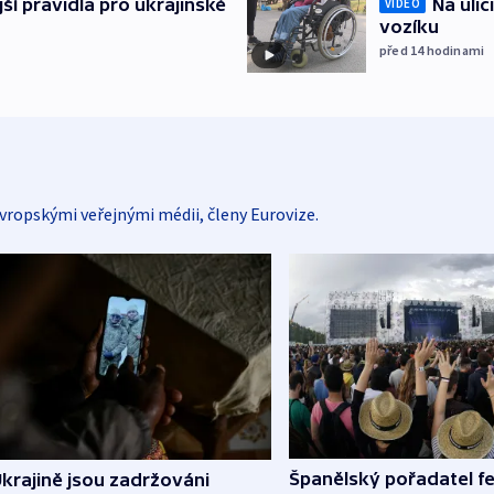
Na ulic
ější pravidla pro ukrajinské
VIDEO
vozíku
před 14
hodinami
vropskými veřejnými médii, členy Eurovize.
Španělský pořadatel fe
krajině jsou zadržováni