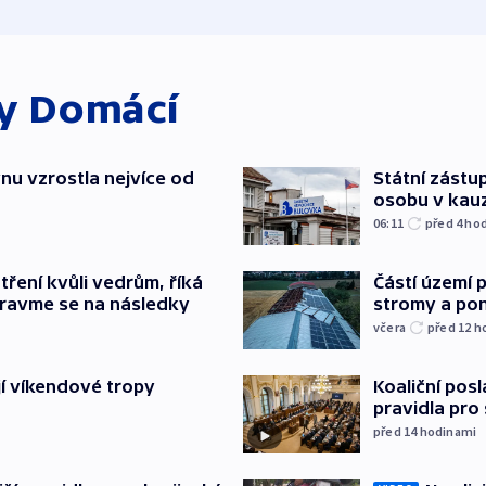
ky
Domácí
nu vzrostla nejvíce od
Státní zástup
osobu v kau
06:11
před 4
ho
Částí území 
tření kvůli vedrům, říká
stromy a pon
pravme se na následky
včera
před 12
h
Koaliční posl
jí víkendové tropy
pravidla pro
před 14
hodinami