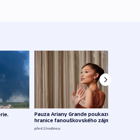
Pauza Ariany Grande poukazuje na
rie.
Umělá
hranice fanouškovského zájmu
napad
spol
před 1
hodinou
před 1