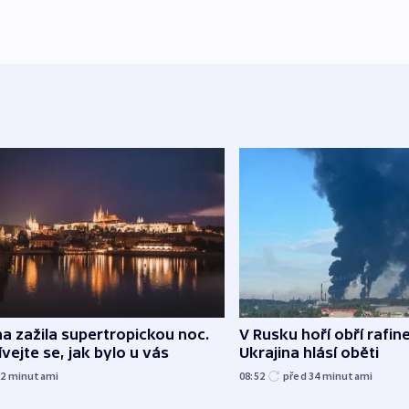
a zažila supertropickou noc.
V Rusku hoří obří rafine
vejte se, jak bylo u vás
Ukrajina hlásí oběti
22
minutami
08:52
před 34
minutami