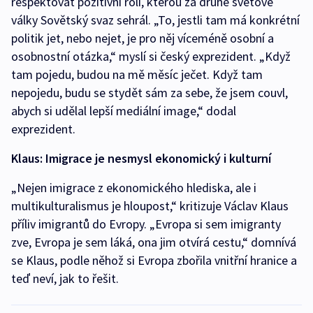
respektovat pozitivní roli, kterou za druhé světové
války Sovětský svaz sehrál. „To, jestli tam má konkrétní
politik jet, nebo nejet, je pro něj víceméně osobní a
osobnostní otázka,“ myslí si český exprezident. „Když
tam pojedu, budou na mě měsíc ječet. Když tam
nepojedu, budu se stydět sám za sebe, že jsem couvl,
abych si udělal lepší mediální image,“ dodal
exprezident.
Klaus: Imigrace je nesmysl ekonomický i kulturní
„Nejen imigrace z ekonomického hlediska, ale i
multikulturalismus je hloupost,“ kritizuje Václav Klaus
příliv imigrantů do Evropy. „Evropa si sem imigranty
zve, Evropa je sem láká, ona jim otvírá cestu,“ domnívá
se Klaus, podle něhož si Evropa zbořila vnitřní hranice a
teď neví, jak to řešit.