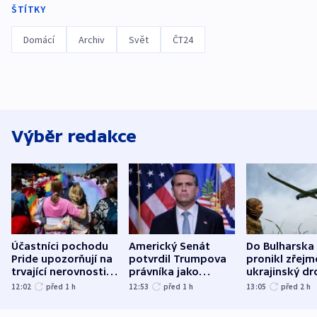
ŠTÍTKY
Domácí
Archiv
Svět
ČT24
Výběr redakce
Účastníci pochodu
Americký Senát
Do Bulharska
Pride upozorňují na
potvrdil Trumpova
pronikl zřejm
trvající nerovnosti i
právníka jako
ukrajinský dr
společenskou
ministra
explodoval k
12:02
před 1
h
12:53
před 1
h
13:05
před 2
h
atmosféru
spravedlnosti
od plynovod