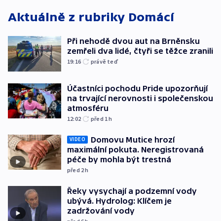
Aktuálně z rubriky
Domácí
Při nehodě dvou aut na Brněnsku
zemřeli dva lidé, čtyři se těžce zranili
19:16
právě teď
Účastníci pochodu Pride upozorňují
na trvající nerovnosti i společenskou
atmosféru
12:02
před 1
h
Domovu Mutice hrozí
VIDEO
maximální pokuta. Neregistrovaná
péče by mohla být trestná
před 2
h
Řeky vysychají a podzemní vody
ubývá. Hydrolog: Klíčem je
zadržování vody