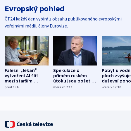
Evropský pohled
ČT24 každý den vybírá z obsahu publikovaného evropskými
veřejnými médii, členy Eurovize.
Falešní „lékaři“
Spekulace o
Pobyt u vodn
vytvoření AI šíří
přímém ruském
ploch zvyšuje
mezi staršími
útoku jsou pošetilé,
duševní poho
Poláky nebezpečné
míní estonský
ukázala
před 15
h
včera v 17:11
včera v 07:30
zdravotní rady
bezpečnostní
mezinárodní 
expert