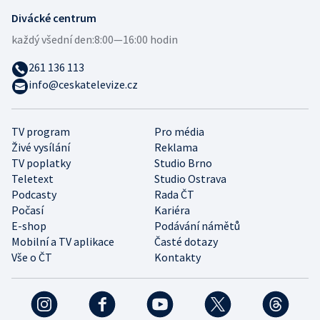
Divácké centrum
každý všední den:
8:00—16:00 hodin
261 136 113
info@ceskatelevize.cz
TV program
Pro média
Živé vysílání
Reklama
TV poplatky
Studio Brno
Teletext
Studio Ostrava
Podcasty
Rada ČT
Počasí
Kariéra
E-shop
Podávání námětů
Mobilní a TV aplikace
Časté dotazy
Vše o ČT
Kontakty