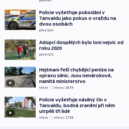
před 6
h
Policie vyšetřuje pobodání v
Tanvaldu jako pokus o vraždu na
dvou osobách
před 10
h
Adopcí dospělých bylo loni nejvíc od
roku 2020
před 12
h
Hejtmani řeší chybějící peníze na
opravu silnic. Jsou nenárokové,
namítá ministerstvo
včera
včera v 20:59
Policie vyšetřuje násilný čin v
Tanvaldu, bodná zranění při něm
utrpěli tři lidé
včera
včera v 17:58