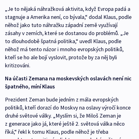
„Je to nějaká náhražková aktivita, když Evropa padá a
stagnuje a Amerika není, co bývala,“ dodal Klaus, podle
něhož jako tuto náhražku západní země využívají
zásahy v zemích, které se dostanou do problémů. „Je
to dlouhodobě špatná politika,“ uvedl Klaus, podle
něhož má tento názor i mnoho evropských politiků,
kteří se ho ale bojí vyslovit, protože by za něj byli
kritizováni.
Na účasti Zemana na moskevských oslavách není nic
špatného, míní Klaus
Prezident Zeman bude jedním z mála evropských
politiků, kteří dorazí do Moskvy na oslavy výročí konce
druhé světové války. „Myslím si, že Miloš Zeman je
z generace jako já, které ještě 2. světová válka něco
říká,“ řekl k tomu Klaus, podle něhož je třeba