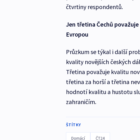
čtvrtiny respondentů.
Jen třetina Čechů považuje 
Evropou
Průzkum se týkal i další pro
kvality novějších českých dál
Třetina považuje kvalitu no
třetina za horší a třetina ne
hodnotí kvalitu a hustotu sl
zahraničím.
ŠTÍTKY
Domácí
ČT24