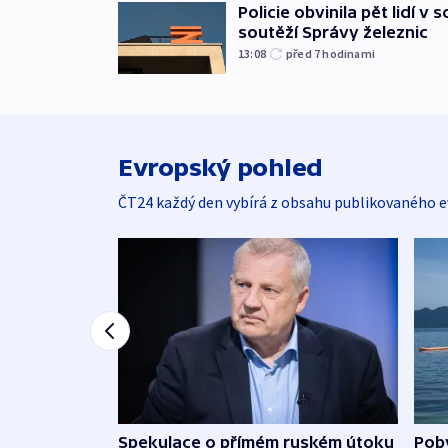
Policie obvinila pět lidí v 
soutěží Správy železnic
13:08
před 7
hodinami
Evropský pohled
ČT24 každý den vybírá z obsahu publikovaného e
Spekulace o přímém ruském útoku
Poby