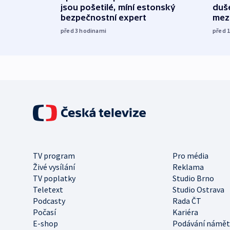
jsou pošetilé, míní estonský
duš
bezpečnostní expert
mez
před 3
hodinami
před 
TV program
Pro média
Živé vysílání
Reklama
TV poplatky
Studio Brno
Teletext
Studio Ostrava
Podcasty
Rada ČT
Počasí
Kariéra
E-shop
Podávání námět