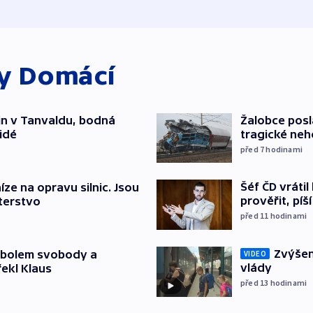
ky
Domácí
čin v Tanvaldu, bodná
Žalobce posla
lidé
tragické neh
před 7
hodinami
Šéf ČD vráti
íze na opravu silnic. Jsou
prověřit, pí
terstvo
před 11
hodinami
Zvýšení
mbolem svobody a
VIDEO
vlády
řekl Klaus
před 13
hodinami