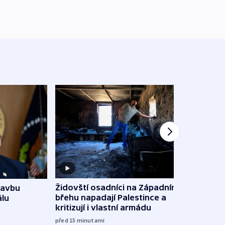
Židovští osadníci na Západním
tavbu
Slove
břehu napadají Palestince a
álu
tvrdí
kritizují i vlastní armádu
12:27
před 15
minutami