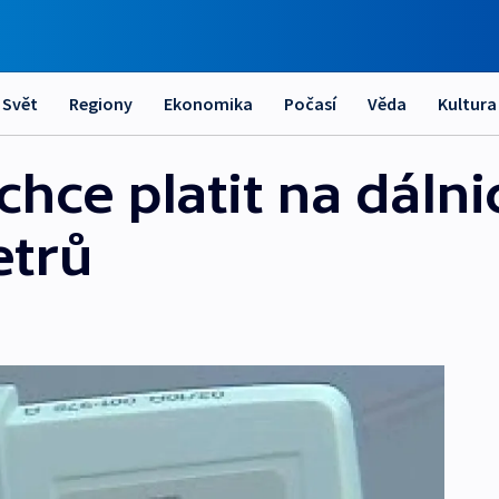
Svět
Regiony
Ekonomika
Počasí
Věda
Kultura
echce platit na dálni
etrů