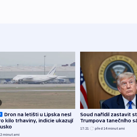
Dron na letišti u Lipska nesl
Soud nařídil zastavit s
O
o kilo trhaviny, indicie ukazují
Trumpova tanečního s
Rusko
17:21
před 14
minutami
12
minutami