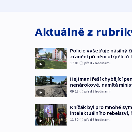
Aktuálně z rubri
Policie vyšetřuje násilný 
zranění při něm utrpěli tři 
17:03
před 2
hodinami
Hejtmani řeší chybějící pen
nenárokové, namítá minis
09:15
před 5
hodinami
Knížák byl pro mnohé sy
intelektuálního rebelství, 
11:30
před 6
hodinami