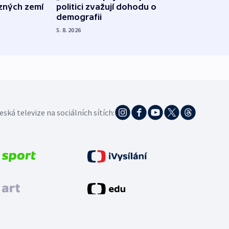
ůzných zemí
politici zvažují dohodu o
občan
demografii
na s
5. 8. 2026
5. 8. 20
eská televize na sociálních sítích: