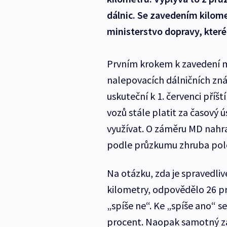
dálnic. Se zavedením kilome
ministerstvo dopravy, které
Prvním krokem k zavedení 
nalepovacích dálničních zná
uskuteční k 1. červenci příšt
vozů stále platit za časový 
využívat. O záměru MD nahra
podle průzkumu zhruba pol
Na otázku, zda je spravedliv
kilometry, odpovědělo 26 pr
„spíše ne“. Ke „spíše ano“ se
procent. Naopak samotný zám