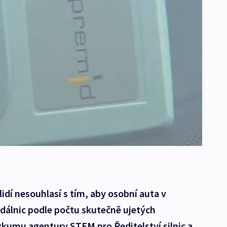
 lidí nesouhlasí s tím, aby osobní auta v
 dálnic podle počtu skutečně ujetých
zkumu agentury STEM pro Ředitelství silnic a