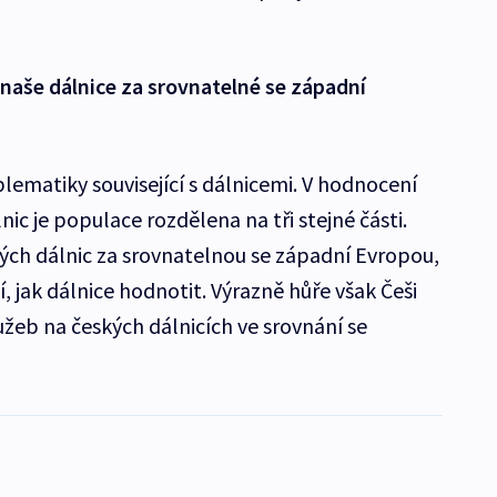
naše dálnice za srovnatelné se západní
blematiky související s dálnicemi. V hodnocení
nic je populace rozdělena na tři stejné části.
vých dálnic za srovnatelnou se západní Evropou,
ví, jak dálnice hodnotit. Výrazně hůře však Češi
užeb na českých dálnicích ve srovnání se