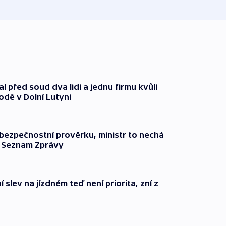
l před soud dva lidi a jednu firmu kvůli
odě v Dolní Lutyni
l bezpečnostní prověrku, ministr to nechá
ší Seznam Zprávy
 slev na jízdném teď není priorita, zní z