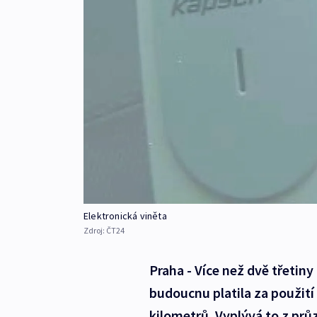
Elektronická viněta
Zdroj:
ČT24
Praha - Více než dvě třetiny
budoucnu platila za použití
kilometrů. Vyplývá to z prů