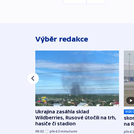
Výběr redakce
Ukrajina zasáhla sklad
VIDE
Wildberries, Rusové útočili na trh,
skor
hasiče či stadion
na 
09:02
před 3
minutami
před 