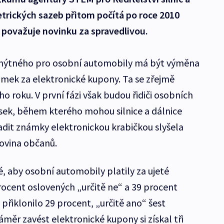
trických sazeb přitom počítá po roce 2010
 považuje novinku za spravedlivou.
mýtného pro osobní automobily má být výměna
mek za elektronické kupony. Ta se zřejmě
ího roku. V první fázi však budou řidiči osobních
úsek, během kterého mohou silnice a dálnice
dit známky elektronickou krabičkou slyšela
ovina občanů.
é, aby osobní automobily platily za ujeté
ocent oslovených „určitě ne“ a 39 procent
 přiklonilo 29 procent, „určitě ano“ šest
ěr zavést elektronické kupony si získal tři