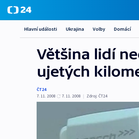
Hlavní události
Ukrajina
Volby
Domácí
Většina lidí n
ujetých kilom
ČT24
7. 11. 2008
7. 11. 2008
|
Zdroj:
ČT24