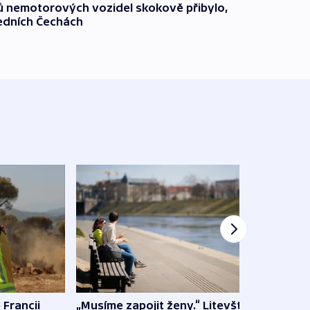
čů nemotorových vozidel skokově přibylo,
ředních Čechách
 Francii
„Musíme zapojit ženy.“ Litevští
Na Uk