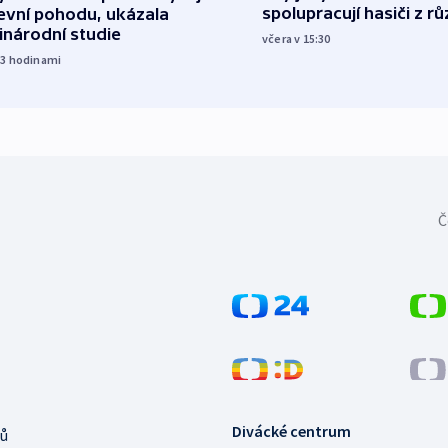
spolupracují hasiči z r
evní pohodu, ukázala
inárodní studie
včera v 15:30
13
hodinami
Č
Divácké centrum
ů