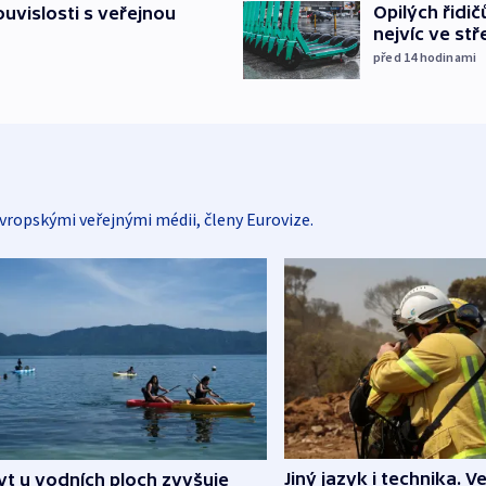
Opilých řidi
souvislosti s veřejnou
nejvíc ve st
před 14
hodinami
vropskými veřejnými médii, členy Eurovize.
Jiný jazyk i technika. Ve
t u vodních ploch zvyšuje