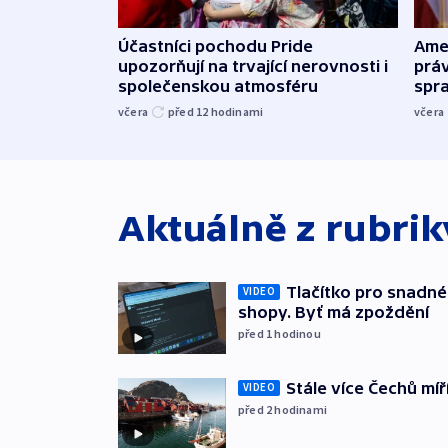
Účastníci pochodu Pride
Ame
upozorňují na trvající nerovnosti i
práv
společenskou atmosféru
spr
včera
před 12
hodinami
včera
Aktuálně z rubri
Tlačítko pro snadné 
VIDEO
shopy. Byť má zpoždění
před 1
hodinou
Stále více Čechů míř
VIDEO
před 2
hodinami