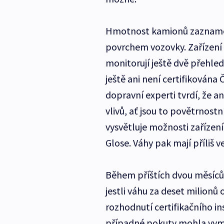
Hmotnost kamionů zaznamen
povrchem vozovky. Zařízení u
monitorují ještě dvě přehl
ještě ani není certifikován
dopravní experti tvrdí, že 
vlivů, ať jsou to povětrnost
vysvětluje možnosti zařízení
Glose. Váhy pak mají příliš 
Během příštích dvou měsíců
jestli váhu za deset milionů
rozhodnutí certifikačního in
případné pokuty mohla vym