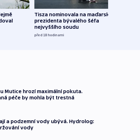
řejmě
Tisza nominovala na maďarského
Ruský
doval
prezidenta bývalého šéfa
čtyři 
nejvyššího soudu
včera
před 18
hodinami
 Mutice hrozí maximální pokuta.
ná péče by mohla být trestná
jí a podzemní vody ubývá. Hydrolog:
držování vody