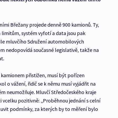
olními Břežany projede denně 900 kamionů. Ty,
limitům, systém vyfotí a data jsou pak
le mluvčího Sdružení automobilových
ém nedopovídá současné legislativě, takže na
t.
ým kamionem přistižen, musí být pořízen
ol o vážení, řidič se k němu musí vyjádřit na
tém neumožňuje. Mluvčí Středočeského kraje
ci vcelku pozitivně: „Proběhnou jednání s celní
uvit podmínky, za kterých by to měření bylo