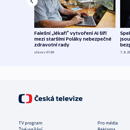
Falešní „lékaři“ vytvoření AI šíří
Spe
mezi staršími Poláky nebezpečné
jsou
zdravotní rady
bez
včera v 07:00
7. 8. 2
TV program
Pro média
Živé vysílání
Reklama