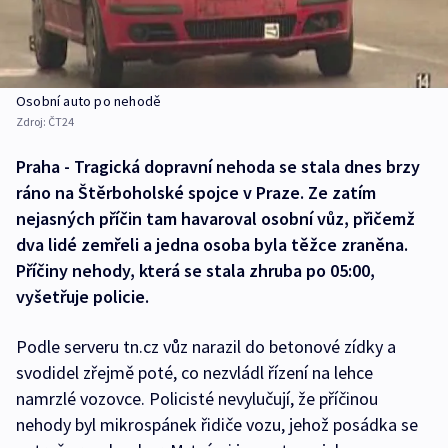
Osobní auto po nehodě
Zdroj:
ČT24
Praha - Tragická dopravní nehoda se stala dnes brzy
ráno na Štěrboholské spojce v Praze. Ze zatím
nejasných příčin tam havaroval osobní vůz, přičemž
dva lidé zemřeli a jedna osoba byla těžce zraněna.
Příčiny nehody, která se stala zhruba po 05:00,
vyšetřuje policie.
Podle serveru tn.cz vůz narazil do betonové zídky a
svodidel zřejmě poté, co nezvládl řízení na lehce
namrzlé vozovce. Policisté nevylučují, že příčinou
nehody byl mikrospánek řidiče vozu, jehož posádka se