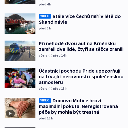
před 4
h
Stále více Čechů míří v létě do
VIDEO
Skandinávie
před 5
h
Při nehodě dvou aut na Brněnsku
zemřeli dva lidé, čtyři se těžce zranili
včera
před 14
h
Účastníci pochodu Pride upozorňují
na trvající nerovnosti i společenskou
atmosféru
včera
před 15
h
Domovu Mutice hrozí
VIDEO
maximální pokuta. Neregistrovaná
péče by mohla být trestná
před 16
h