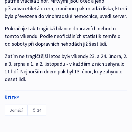
patrně vracela z hor. Mrtvými jsou otec a jeho
pětadvacetiletá dcera, zraněnou pak mladá dívka, která
byla převezena do vinohradské nemocnice, uvedl server.
Pokračuje tak tragická bilance dopravních nehod o
tomto víkendu. Podle neoficiálních statistik zemřelo
od soboty při dopravních nehodách již šest lidí.
Zatím nejtragičtější letos byly víkendy 23. a 24. února, 2.
a 3. srpna a 1. a 2. listopadu - v každém z nich zahynulo
11 lidí. Nejhorším dnem pak byl 13. únor, kdy zahynulo
deset lidí.
ŠTÍTKY
Domácí
ČT24