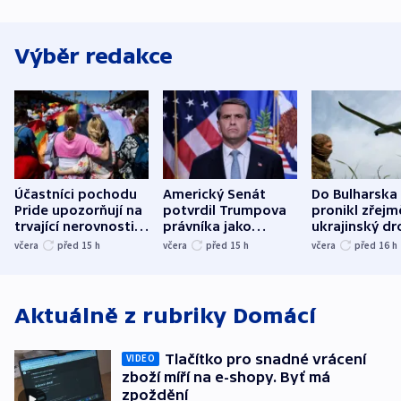
Výběr redakce
Účastníci pochodu
Americký Senát
Do Bulharska
Pride upozorňují na
potvrdil Trumpova
pronikl zřejm
trvající nerovnosti i
právníka jako
ukrajinský dr
společenskou
ministra
explodoval k
včera
před 15
h
včera
před 15
h
včera
před 16
h
atmosféru
spravedlnosti
od plynovod
Aktuálně z rubriky
Domácí
Tlačítko pro snadné vrácení
VIDEO
zboží míří na e-shopy. Byť má
zpoždění