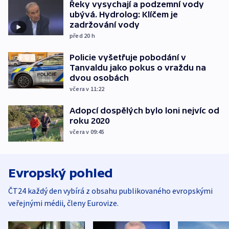
Řeky vysychají a podzemní vody
ubývá. Hydrolog: Klíčem je
zadržování vody
před 20
h
Policie vyšetřuje pobodání v
Tanvaldu jako pokus o vraždu na
dvou osobách
včera v 11:22
Adopcí dospělých bylo loni nejvíc od
roku 2020
včera v 09:45
Evropský pohled
ČT24 každý den vybírá z obsahu publikovaného evropskými
veřejnými médii, členy Eurovize.