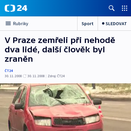
Sport
SLEDOVAT
Rubriky
V Praze zemřeli při nehodě
dva lidé, další člověk byl
zraněn
ČT24
30. 11. 2008
30. 11. 2008
|
Zdroj:
ČT24