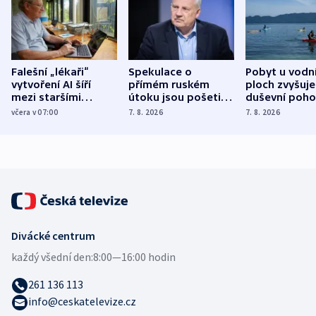
Falešní „lékaři“
Spekulace o
Pobyt u vodn
vytvoření AI šíří
přímém ruském
ploch zvyšuje
mezi staršími
útoku jsou pošetilé,
duševní poho
Poláky nebezpečné
míní estonský
ukázala
včera v 07:00
7. 8. 2026
7. 8. 2026
zdravotní rady
bezpečnostní
mezinárodní 
expert
Divácké centrum
každý všední den:
8:00—16:00 hodin
261 136 113
info@ceskatelevize.cz