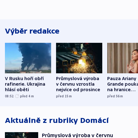
Výběr redakce
V Rusku hoří obří
Průmyslová výroba
Pauza Ariany
rafinerie. Ukrajina
v červnu vzrostla
Grande pouk
hlásí oběti
nejvíce od prosince
na hranice
fanouškovsk
08:52
před 4
m
před 15
m
před 56
m
zájmu
Aktuálně z rubriky
Domácí
Průmyslová výroba v červnu