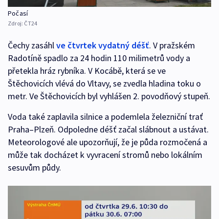
Počasí
Zdroj:
ČT24
Čechy zasáhl
ve čtvrtek vydatný déšť
. V pražském
Radotíně spadlo za 24 hodin 110 milimetrů vody a
přetekla hráz rybníka. V Kocábě, která se ve
Štěchovicích vlévá do Vltavy, se zvedla hladina toku o
metr. Ve Štěchovicích byl vyhlášen 2. povodňový stupeň.
Voda také zaplavila silnice a podemlela železniční trať
Praha–Plzeň. Odpoledne déšť začal slábnout a ustávat.
Meteorologové ale upozorňují, že je půda rozmočená a
může tak docházet k vyvracení stromů nebo lokálním
sesuvům půdy.