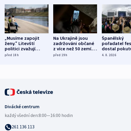
„Musíme zapojit
Na Ukrajině jsou
Španělský
ženy.“ Litevští
zadržováni občané
pořadatel fes
politici zvažují
z více než 50 zemí.
dostal pokut
dohodu o
Bojovali na straně
nekalé prakti
před 18
h
před 19
h
4. 8. 2026
demografii
Ruska
Divácké centrum
každý všední den:
8:00—16:00 hodin
261 136 113