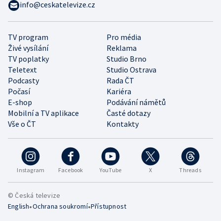
info@ceskatelevize.cz
TV program
Pro média
Živé vysílání
Reklama
TV poplatky
Studio Brno
Teletext
Studio Ostrava
Podcasty
Rada ČT
Počasí
Kariéra
E-shop
Podávání námětů
Mobilní a TV aplikace
Časté dotazy
Vše o ČT
Kontakty
Instagram
Facebook
YouTube
X
Threads
© Česká televize
•
•
English
Ochrana soukromí
Přístupnost