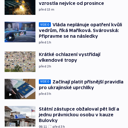
vzrostla nejvíce od prosince
před 15
m
Vláda neplánuje opatření kvůli
VIDEO
vedrům, říká Maříková. Svárovská:
Připravme se na následky
před 1
h
Krátké ochlazení vystřídají
víkendové tropy
před 2
h
Začínají platit přísnější pravidla
VIDEO
pro ukrajinské uprchlíky
před 3
h
Státní zástupce obžaloval pět lidí a
jednu právnickou osobu v kauze
Bulovky
06:11
před 3
h