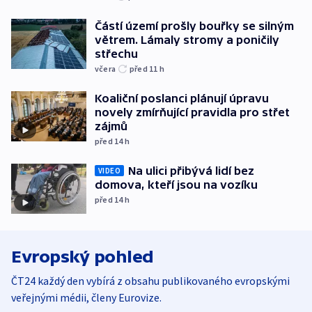
Částí území prošly bouřky se silným
větrem. Lámaly stromy a poničily
střechu
včera
před 11
h
Koaliční poslanci plánují úpravu
novely zmírňující pravidla pro střet
zájmů
před 14
h
Na ulici přibývá lidí bez
VIDEO
domova, kteří jsou na vozíku
před 14
h
Evropský pohled
ČT24 každý den vybírá z obsahu publikovaného evropskými
veřejnými médii, členy Eurovize.