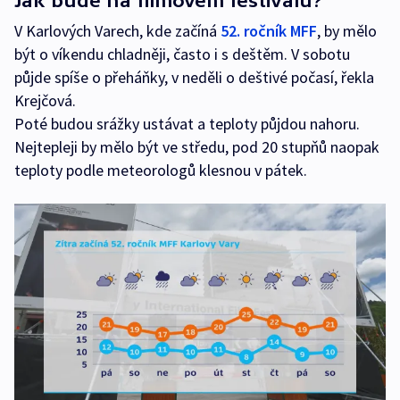
Jak bude na filmovém festivalu?
V Karlových Varech, kde začíná
52. ročník MFF
, by mělo
být o víkendu chladněji, často i s deštěm. V sobotu
půjde spíše o přeháňky, v neděli o deštivé počasí, řekla
Krejčová.
Poté budou srážky ustávat a teploty půjdou nahoru.
Nejtepleji by mělo být ve středu, pod 20 stupňů naopak
teploty podle meteorologů klesnou v pátek.