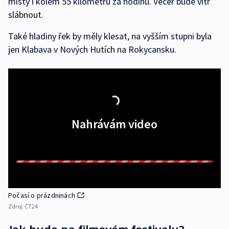
místy i kolem 55 kilometrů za hodinu. Večer bude vítr
slábnout.
Také hladiny řek by měly klesat, na vyšším stupni byla
jen Klabava v Nových Hutích na Rokycansku.
Nahrávám video
Počasí o prázdninách
Zdroj:
ČT24