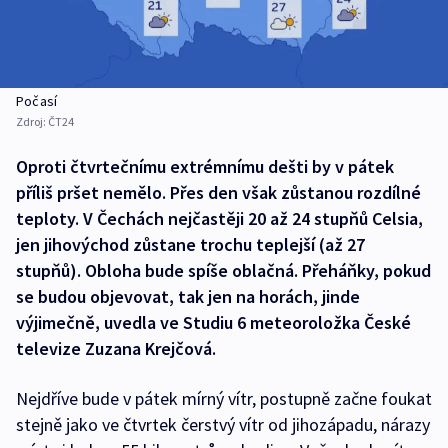
Počasí
Zdroj:
ČT24
Oproti čtvrtečnímu extrémnímu dešti by v pátek
příliš pršet nemělo. Přes den však zůstanou rozdílné
teploty. V Čechách nejčastěji 20 až 24 stupňů Celsia,
jen jihovýchod zůstane trochu teplejší (až 27
stupňů). Obloha bude spíše oblačná. Přeháňky, pokud
se budou objevovat, tak jen na horách, jinde
výjimečně, uvedla ve Studiu 6 meteoroložka České
televize Zuzana Krejčová.
Nejdříve bude v pátek mírný vítr, postupně začne foukat
stejně jako ve čtvrtek čerstvý vítr od jihozápadu, nárazy