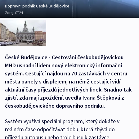
Dopravní podnik České Budějovice
Zdroj:
ČT24
České Budějovice - Cestování českobudějovickou
MHD usnadní lidem nový elektronický informační
systém. Cestující najdou na 70 zastávkách v centru
města panely s displejem, na němž cestující vidí
aktuální časy příjezdů jednotlivých linek. Snadno tak
zjistí, zda mají zpoždění, uvedla Ivana Štěpková z
českobudějovického dopravního podniku.
Systém využívá speciální program, který dokáže v
reálném čase odpočítávat dobu, která zbývá do
příjezdu autobusu nebo trolejbusu k zastávce.