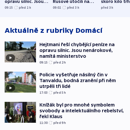
opravu silnic. Jsou
Rusové útočili na
skoro kilo trh
nenárokové, namítá
trh, hasiče či
indicie ukazuj
09:15
před 2
h
09:02
před 3
h
před 3
h
ministerstvo
stadion
Rusko
Aktuálně z rubriky
Domácí
Hejtmani řeší chybějící peníze na
opravu silnic. Jsou nenárokové,
namítá ministerstvo
09:15
před 2
h
Policie vyšetřuje násilný čin v
Tanvaldu, bodná zranění při něm
utrpěli tři lidé
17:03
před 5
h
Knížák byl pro mnohé symbolem
svobody a intelektuálního rebelství,
řekl Klaus
11:30
před 9
h