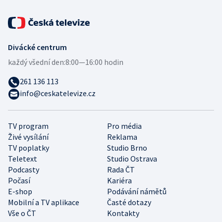
Divácké centrum
každý všední den:
8:00—16:00 hodin
261 136 113
info@ceskatelevize.cz
TV program
Pro média
Živé vysílání
Reklama
TV poplatky
Studio Brno
Teletext
Studio Ostrava
Podcasty
Rada ČT
Počasí
Kariéra
E-shop
Podávání námětů
Mobilní a TV aplikace
Časté dotazy
Vše o ČT
Kontakty