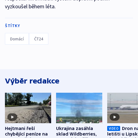
vyzkoušel během léta.
ŠTÍTKY
Domácí
ČT24
Výběr redakce
Hejtmani řeší
Ukrajina zasáhla
Dron n
VIDEO
chybějící peníze na
sklad Wildberries,
letišti u Lips