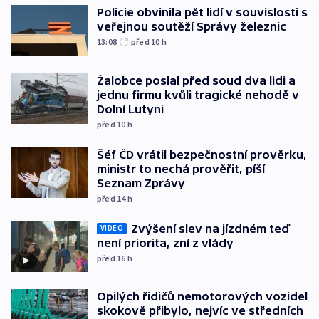
Policie obvinila pět lidí v souvislosti s
veřejnou soutěží Správy železnic
13:08
před 10
h
Žalobce poslal před soud dva lidi a
jednu firmu kvůli tragické nehodě v
Dolní Lutyni
před 10
h
Šéf ČD vrátil bezpečnostní prověrku,
ministr to nechá prověřit, píší
Seznam Zprávy
před 14
h
Zvýšení slev na jízdném teď
VIDEO
není priorita, zní z vlády
před 16
h
Opilých řidičů nemotorových vozidel
skokově přibylo, nejvíc ve středních