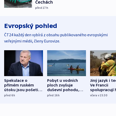
Čechách
před 17
h
Evropský pohled
ČT24 každý den vybírá z obsahu publikovaného evropskými
veřejnými médii, členy Eurovize.
Spekulace o
Pobyt u vodních
Jiný jazyk i t
přímém ruském
ploch zvyšuje
Ve Francii
útoku jsou pošetilé,
duševní pohodu,
spolupracují h
míní estonský
ukázala
různých zemí
před 6
h
před 16
h
včera v 15:30
bezpečnostní
mezinárodní studie
expert