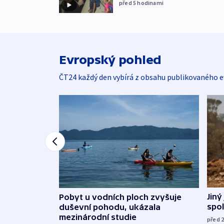
před 5
hodinami
Evropský pohled
ČT24 každý den vybírá z obsahu publikovaného e
Jiný
Pobyt u vodních ploch zvyšuje
spol
duševní pohodu, ukázala
mezinárodní studie
před 