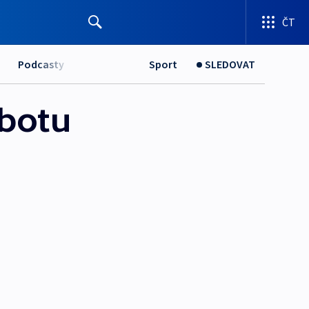
ČT
Podcasty
Sport
SLEDOVAT
obotu