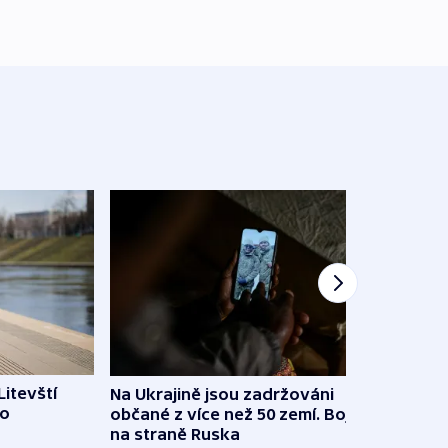
Litevští
Na Ukrajině jsou zadržováni
Španě
 o
občané z více než 50 zemí. Bojovali
dosta
na straně Ruska
4. 8. 20