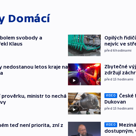
ky
Domácí
mbolem svobody a
Opilých řidi
řekl Klaus
nejvíc ve st
před 6
hodinami
Zbytečné výj
y nedostanou letos kraje na
zdržují zách
ta
před 15
hodinami
České 
í prověrku, ministr to nechá
VIDEO
Dukovan
ávy
před 15
hodinami
Meziná
ém teď není priorita, zní z
VIDEO
dostupným, 