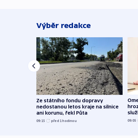
Výběr redakce
Ome
Ze státního fondu dopravy
hroz
nedostanou letos kraje na silnice
slu
ani korunu, řekl Půta
09:05
09:15
před 1
hodinou