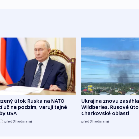
zený útok Ruska na NATO
Ukrajina znovu zasáhla
í už na podzim, varují tajné
Wildberies. Rusové útoč
žby USA
Charkovské oblasti
před 3
hodinami
před 3
hodinami