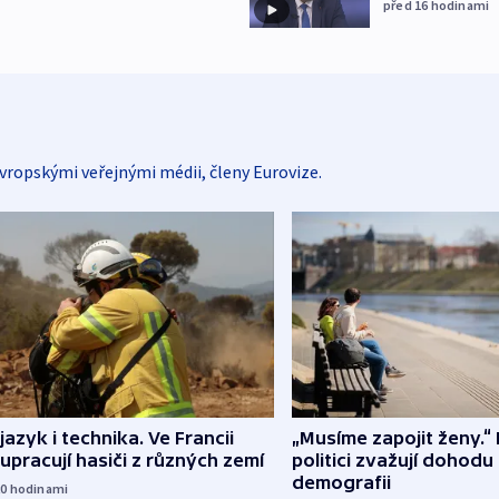
před 16
hodinami
vropskými veřejnými médii, členy Eurovize.
 jazyk i technika. Ve Francii
„Musíme zapojit ženy.“ 
upracují hasiči z různých zemí
politici zvažují dohodu
demografii
20
hodinami