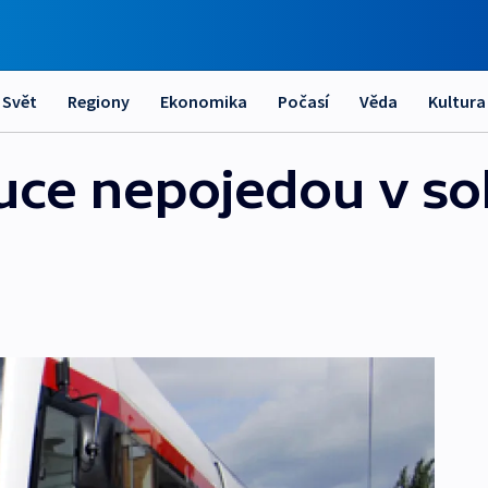
Svět
Regiony
Ekonomika
Počasí
Věda
Kultura
uce nepojedou v s