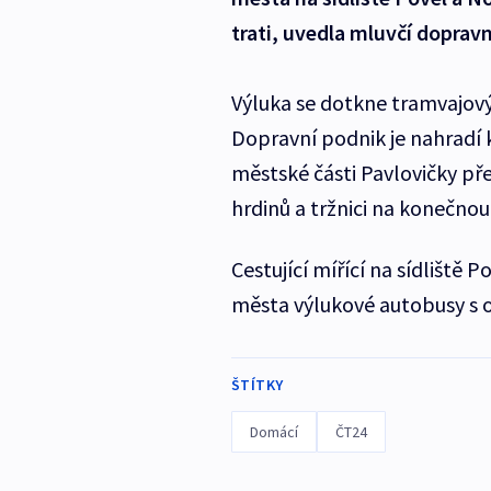
trati, uvedla mluvčí dopra
Výluka se dotkne tramvajovýc
Dopravní podnik je nahradí 
městské části Pavlovičky př
hrdinů a tržnici na konečnou
Cestující mířící na sídliště 
města výlukové autobusy s 
ŠTÍTKY
Domácí
ČT24