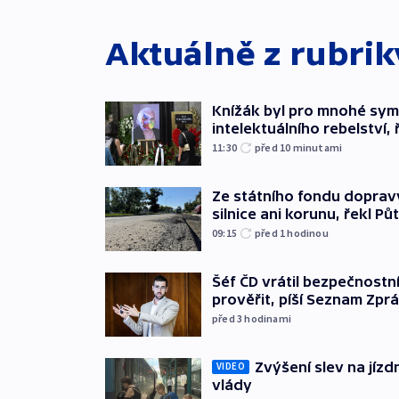
Aktuálně z rubri
Knížák byl pro mnohé sy
intelektuálního rebelství, 
11:30
před 10
minutami
Ze státního fondu doprav
silnice ani korunu, řekl Pů
09:15
před 1
hodinou
Šéf ČD vrátil bezpečnostn
prověřit, píší Seznam Zpr
před 3
hodinami
Zvýšení slev na jízdn
VIDEO
vlády