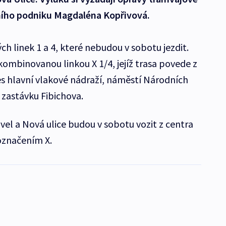
vního podniku Magdaléna Kopřivová.
h linek 1 a 4, které nebudou v sobotu jezdit.
kombinovanou linkou X 1/4, jejíž trasa povede z
es hlavní vlakové nádraží, náměstí Národních
 zastávku Fibichova.
Povel a Nová ulice budou v sobotu vozit z centra
označením X.