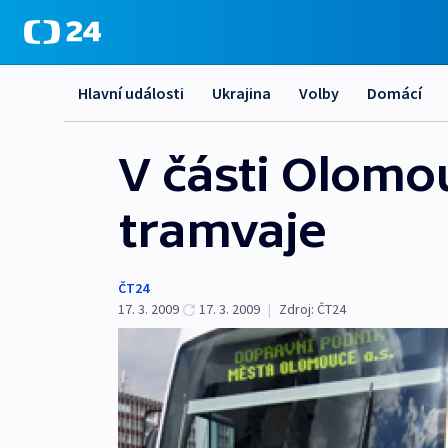
Hlavní události
Ukrajina
Volby
Domácí
V části Olomo
tramvaje
ČT24
17. 3. 2009
17. 3. 2009
|
Zdroj:
ČT24