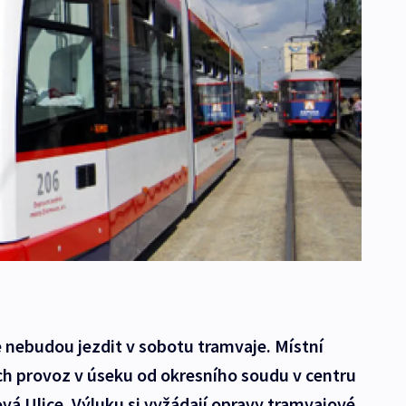
 nebudou jezdit v sobotu tramvaje. Místní
ich provoz v úseku od okresního soudu v centru
ová Ulice. Výluku si vyžádají opravy tramvajové