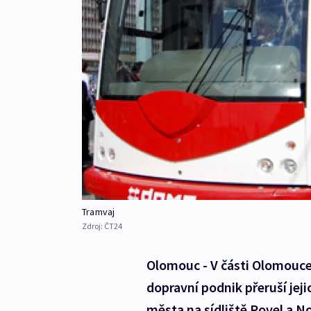
Tramvaj
Zdroj:
ČT24
Olomouc - V části Olomouce
dopravní podnik přeruší jej
města na sídliště Povel a N