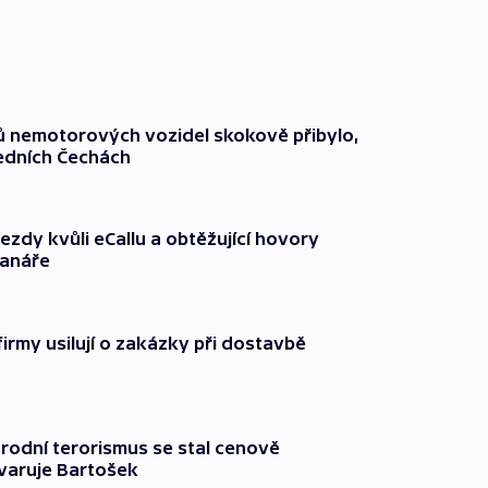
čů nemotorových vozidel skokově přibylo,
ředních Čechách
ezdy kvůli eCallu a obtěžující hovory
ranáře
firmy usilují o zakázky při dostavbě
rodní terorismus se stal cenově
varuje Bartošek