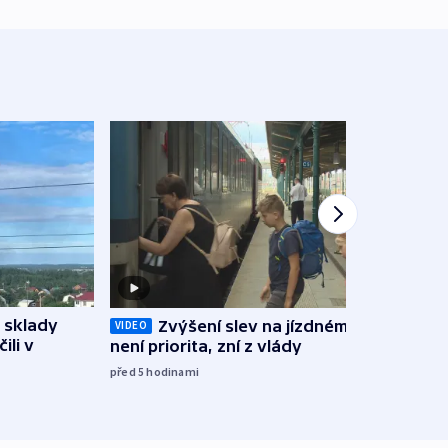
 sklady
Opil
Zvýšení slev na jízdném teď
VIDEO
ili v
vozid
není priorita, zní z vlády
stře
před 5
hodinami
před 6