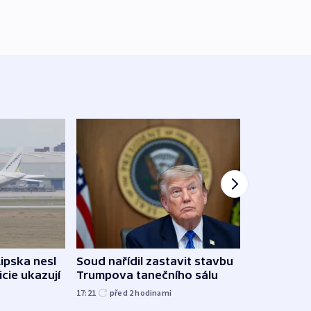
Lipska nesl
Soud nařídil zastavit stavbu
Žido
icie ukazují
Trumpova tanečního sálu
břehu
kriti
17:21
před 2
hodinami
před 2