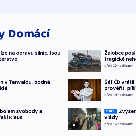
ky
Domácí
íze na opravu silnic. Jsou
Žalobce posla
terstvo
tragické neh
před 10
hodinami
Šéf ČD vráti
čin v Tanvaldu, bodná
prověřit, pí
lidé
před 14
hodinami
Zvýšení
mbolem svobody a
VIDEO
vlády
řekl Klaus
před 16
hodinami