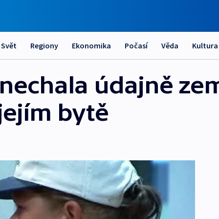
Svět
Regiony
Ekonomika
Počasí
Věda
Kultura
echala údajně zemř
jejím bytě