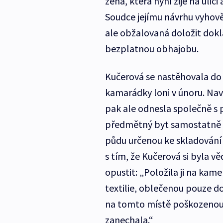
žena, která nyní žije na ulic
Soudce jejímu návrhu vyhověl
ale obžalovaná doložit dokla
bezplatnou obhajobu.
Kučerová se nastěhovala d
kamarádky loni v únoru. Navr
pak ale odnesla společně s
předmětný byt samostatně 
půdu určenou ke skladování 
s tím, že Kučerová si byla
opustit: „Položila ji na ka
textilie, oblečenou pouze d
na tomto místě poškozenou 
zanechala.“