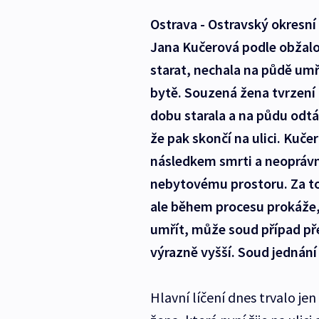
Ostrava - Ostravský okresní
Jana Kučerová podle obžal
starat, nechala na půdě umř
bytě. Souzená žena tvrzení 
dobu starala a na půdu odtá
že pak skončí na ulici. Kučer
následkem smrti a neopráv
nebytovému prostoru. Za to 
ale během procesu prokáž
umřít, může soud případ pře
výrazně vyšší. Soud jednání 
Hlavní líčení dnes trvalo j