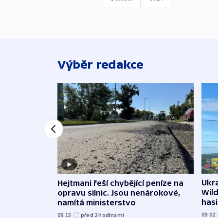
Výběr redakce
Ukra
Hejtmani řeší chybějící peníze na
Wild
opravu silnic. Jsou nenárokové,
hasi
namítá ministerstvo
09:02
09:15
před 2
hodinami