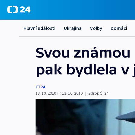
Hlavní události
Ukrajina
Volby
Domácí
Svou známou n
pak bydlela v 
ČT24
13. 10. 2010
13. 10. 2010
|
Zdroj:
ČT24