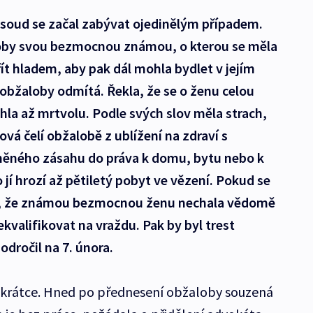
 soud se začal zabývat ojedinělým případem.
oby svou bezmocnou známou, o kterou se měla
ít hladem, aby pak dál mohla bydlet v jejím
obžaloby odmítá. Řekla, že se o ženu celou
hla až mrtvolu. Podle svých slov měla strach,
ová čelí obžalobě z ublížení na zdraví s
něného zásahu do práva k domu, bytu nebo k
jí hrozí až pětiletý pobyt ve vězení. Pokud se
e, že známou bezmocnou ženu nechala vědomě
kvalifikovat na vraždu. Pak by byl trest
odročil na 7. února.
en krátce. Hned po přednesení obžaloby souzená