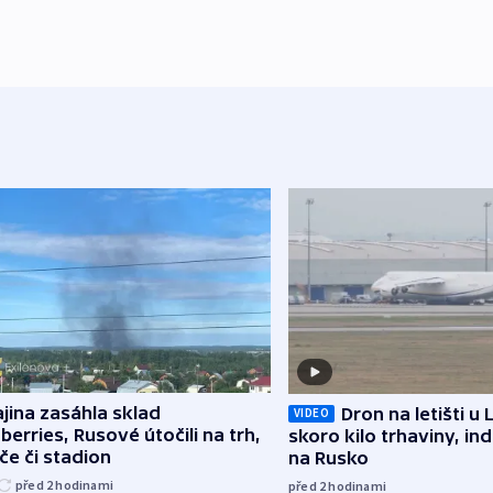
jina zasáhla sklad
Dron na letišti u 
VIDEO
berries, Rusové útočili na trh,
skoro kilo trhaviny, ind
če či stadion
na Rusko
před 2
hodinami
před 2
hodinami