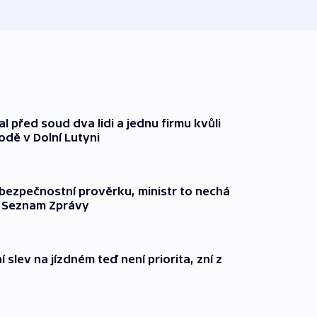
l před soud dva lidi a jednu firmu kvůli
odě v Dolní Lutyni
l bezpečnostní prověrku, ministr to nechá
ší Seznam Zprávy
 slev na jízdném teď není priorita, zní z