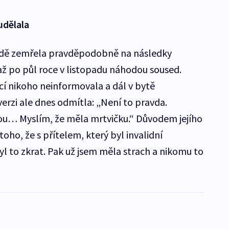
udělala
ůdě zemřela pravděpodobně na následky
až po půl roce v listopadu náhodou soused.
cí nikoho neinformovala a dál v bytě
erzi ale dnes odmítla: „Není to pravda.
vou… Myslím, že měla mrtvičku.“ Důvodem jejího
oho, že s přítelem, který byl invalidní
Byl to zkrat. Pak už jsem měla strach a nikomu to