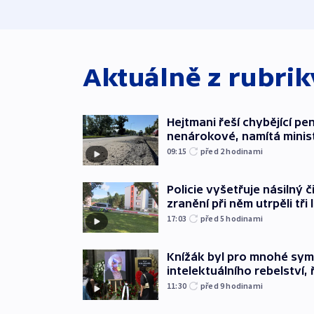
Aktuálně z rubri
Hejtmani řeší chybějící pen
nenárokové, namítá minis
09:15
před 2
hodinami
Policie vyšetřuje násilný 
zranění při něm utrpěli tři 
17:03
před 5
hodinami
Knížák byl pro mnohé sy
intelektuálního rebelství, 
11:30
před 9
hodinami