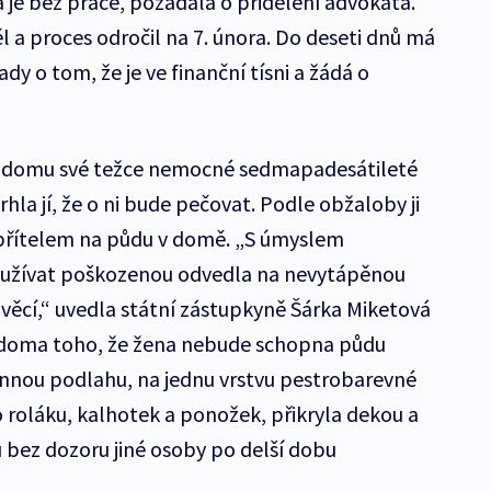
i a je bez práce, požádala o přidělení advokáta.
 a proces odročil na 7. února. Do deseti dnů má
dy o tom, že je ve finanční tísni a žádá o
o domu své težce nemocné sedmapadesátileté
hla jí, že o ni bude pečovat. Podle obžaloby ji
 přítelem na půdu v domě. „S úmyslem
užívat poškozenou odvedla na nevytápěnou
věcí,“ uvedla státní zástupkyně Šárka Miketová
 vědoma toho, že žena nebude schopna půdu
mennou podlahu, na jednu vrstvu pestrobarevné
o roláku, kalhotek a ponožek, přikryla dekou a
bez dozoru jiné osoby po delší dobu