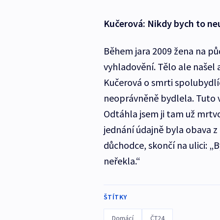
Kučerová: Nikdy bych to ne
Během jara 2009 žena na p
vyhladovění. Tělo ale našel 
Kučerová o smrti spolubydlí
neoprávněně bydlela. Tuto v
Odtáhla jsem ji tam už mrt
jednání údajně byla obava z t
důchodce, skončí na ulici: „
neřekla.“
ŠTÍTKY
Domácí
ČT24