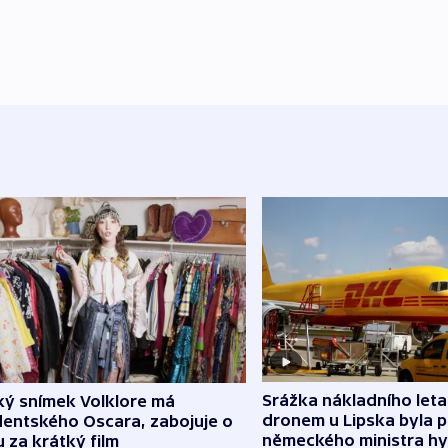
Srážka nákladního leta
ký snímek Volklore má
dronem u Lipska byla 
dentského Oscara, zabojuje o
německého ministra hy
 za krátký film