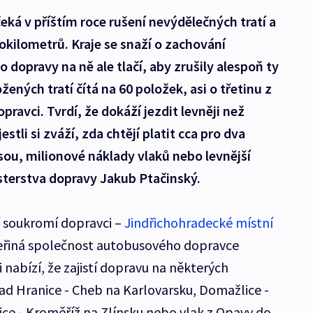
eká v příštím roce rušení nevýdělečných tratí a
kilometrů. Kraje se snaží o zachování
o dopravy na ně ale tlačí, aby zrušily alespoň ty
ených tratí čítá na 60 položek, asi o třetinu z
ravci. Tvrdí, že dokáží jezdit levněji než
estli si zváží, zda chtějí platit cca pro dva
 jsou, milionové náklady vlaků nebo levnější
sterstva dopravy Jakub Ptačinský.
lí soukromí dopravci –
Jindřichohradecké místní
ceřiná společnost autobusového dopravce
nabízí, že zajistí dopravu na některých
ad Hranice - Cheb na Karlovarsku, Domažlice -
ce - Kroměříž na Zlínsku nebo vlak z Opavy do