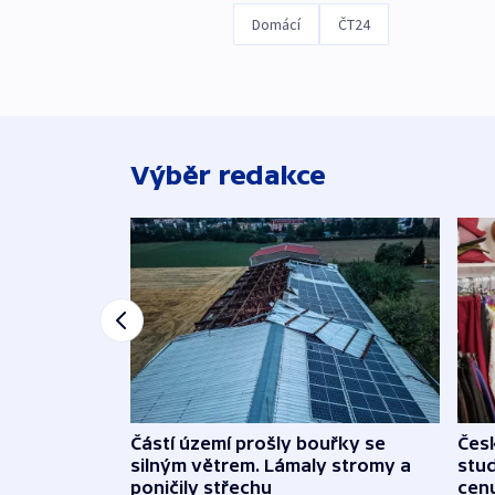
Domácí
ČT24
Výběr redakce
Částí území prošly bouřky se
Čes
silným větrem. Lámaly stromy a
stu
poničily střechu
cenu