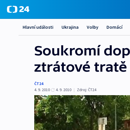
Hlavní události
Ukrajina
Volby
Domácí
Soukromí dopr
ztrátové tratě
ČT24
4. 9. 2010
4. 9. 2010
|
Zdroj:
ČT24