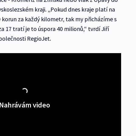
skoslezském kraji. „Pokud dnes kraje platí na
0 korun za každý kilometr, tak my přicházíme s
 17 tratí je to úspora 40 milionů,“ tvrdí Jiří
polečnosti RegioJet.
Nahrávám video