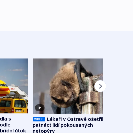
dla s
Lékaři v Ostravě ošetřili už
Koali
VIDEO
podle
patnáct lidí pokousaných
novel
bridní útok
netopýry
zájm