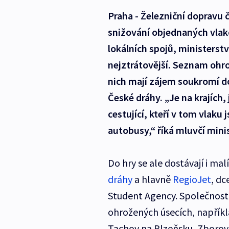
Praha - Železniční dopravu č
snižování objednaných vlako
lokálních spojů, ministerstv
nejztrátovější. Seznam ohrož
nich mají zájem soukromí dop
České dráhy. „Je na krajích, j
cestující, kteří v tom vlaku
autobusy,“ říká mluvčí mini
Do hry se ale dostávají i ma
dráhy
a hlavně
RegioJet
, d
Student Agency. Společnosti 
ohrožených úsecích, napříkl
Tachov na Plzeňsku, Zborovi