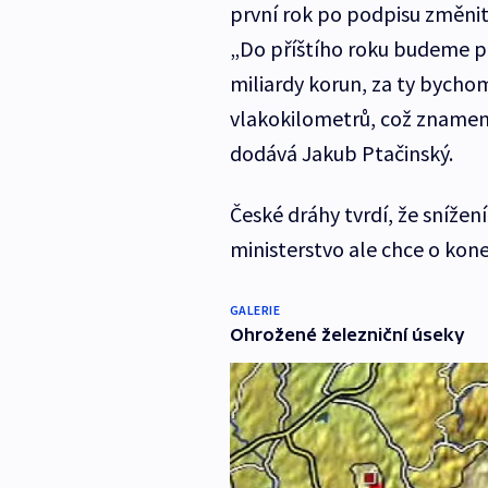
první rok po podpisu změnit
„Do příštího roku budeme p
miliardy korun, za ty bycho
vlakokilometrů, což znamená
dodává Jakub Ptačinský.
České dráhy tvrdí, že snížen
ministerstvo ale chce o kon
GALERIE
Ohrožené železniční úseky