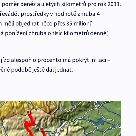
 poměr peněz a ujetých kilometrů pro rok 2011.
řevádět prostředky v hodnotě zhruba 4
m měli objednat něco přes 35 milionů
 ponížení zhruba o tisíc kilometrů denně,“
í jízd alespoň o procento má pokrýt inflaci –
ečné podobě ještě dál jednat.