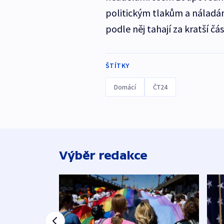
politickým tlakům a náladám
podle něj tahají za kratší čá
ŠTÍTKY
Domácí
ČT24
Výběr redakce