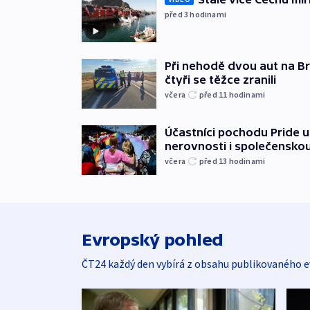
před 3
hodinami
Při nehodě dvou aut na Br
čtyři se těžce zranili
včera
před 11
hodinami
Účastníci pochodu Pride up
nerovnosti i společensko
včera
před 13
hodinami
Evropský pohled
ČT24 každý den vybírá z obsahu publikovaného e