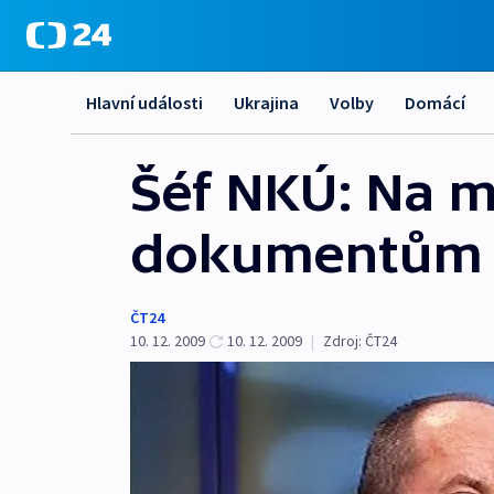
Hlavní události
Ukrajina
Volby
Domácí
Šéf NKÚ: Na mů
dokumentům 
ČT24
10. 12. 2009
10. 12. 2009
|
Zdroj:
ČT24