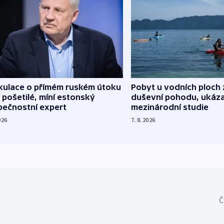
kulace o přímém ruském útoku
Pobyt u vodních ploch 
 pošetilé, míní estonský
duševní pohodu, ukáza
pečnostní expert
mezinárodní studie
026
7. 8. 2026
Č