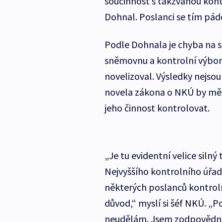
součinnost s takzvanou kon
Dohnal. Poslanci se tím 
Podle Dohnala je chyba na 
sněmovnu a kontrolní výbor
novelizoval. Výsledky nejso
novela zákona o NKÚ by mě
jeho činnost kontrolovat.
„Je tu evidentní velice siln
Nejvyššího kontrolního úřad
některých poslanců kontroln
důvod,“ myslí si šéf NKÚ. „P
neudělám. Jsem zodpovědný 