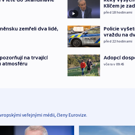
Klíčem je za
před 18
hodinami
něnsku zemřeli dva lidé,
Policie vyše
vraždu na d
před 22
hodinami
ozorňují na trvající
Adopcí dospě
u atmosféru
včera v 09:45
vropskými veřejnými médii, členy Eurovize.