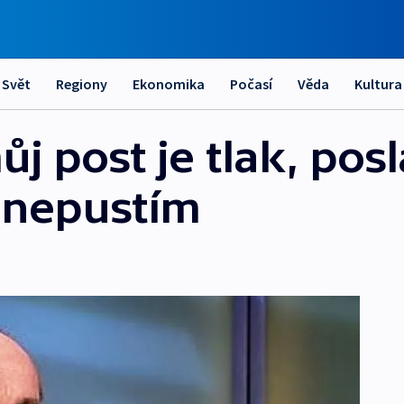
Svět
Regiony
Ekonomika
Počasí
Věda
Kultura
j post je tlak, pos
nepustím