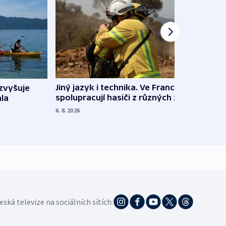
Jiný jazyk i technika. Ve Francii
zvyšuje
„Musí
spolupracují hasiči z různých zemí
la
polit
demo
6. 8. 2026
5. 8. 20
eská televize na sociálních sítích: