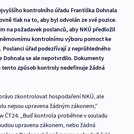
ejvyššího kontrolního úřadu Františka Dohnala
vně tlak na to, aby byl odvolán ze své pozice.
ím na požadavek poslanců, aby NKÚ předložil
 sněmovnímu kontrolnímu výboru pomoct ke
. Poslanci úřad podezřívají z neprůhledného
le Dohnala se ale nepotvrdilo. Dokumenty
e tento způsob kontroly nedefinuje žádná
rávo zkontrolovat hospodaření NKÚ, ale
rolu nejsou upravena žádným zákonem,“
ew ČT24. „Buď kontrola proběhne v souladu
ta budou upravena zákonem, nebo žádná