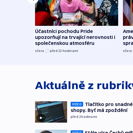
Účastníci pochodu Pride
Ame
upozorňují na trvající nerovnosti i
práv
společenskou atmosféru
spr
včera
před 13
hodinami
včera
Aktuálně z rubri
Tlačítko pro snadné 
VIDEO
shopy. Byť má zpoždění
před 2
hodinami
Stále více Čechů míř
VIDEO