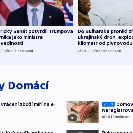
rický Senát potvrdil Trumpova
Do Bulharska pronikl z
níka jako ministra
ukrajinský dron, explo
avedlnosti
kilometr od plynovodu
před 13
hodinami
včera
před 14
hodinami
ky
Domácí
vrácení zboží míří na e-
Domovu
VIDEO
Neregistrova
před 14
hodinami
í v létě do Skandinávie
Řeky vysycha