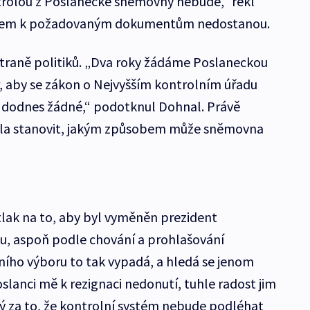
trolou z Poslanecké sněmovny nebude,“ řekl
pádem k požadovaným dokumentům nedostanou.
straně politiků. „Dva roky žádáme Poslaneckou
, aby se zákon o Nejvyšším kontrolním úřadu
u dodnes žádné,“ podotknul Dohnal. Právě
la stanovit, jakým způsobem může sněmovna
ý tlak na to, aby byl vyměněn prezident
u, aspoň podle chování a prohlašování
ího výboru to tak vypadá, a hledá se jenom
oslanci mě k rezignaci nedonutí, tuhle radost jim
za to, že kontrolní systém nebude podléhat