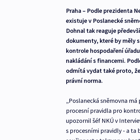
Praha – Podle prezidenta N
existuje v Poslanecké sněmo
Dohnal tak reaguje předevš
dokumenty, které by měly
kontrole hospodaření úřadu
nakládání s financemi. Pod
odmítá vydat také proto, ž
právní norma.
„Poslanecká sněmovna má p
procesní pravidla pro kont
upozornil šéf NKÚ v Intervi
s procesními pravidly - a 