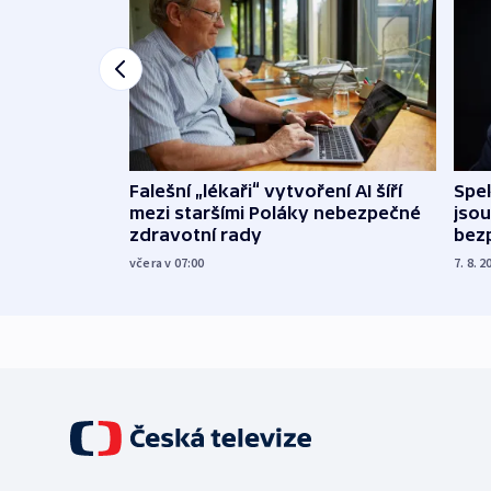
Falešní „lékaři“ vytvoření AI šíří
Spe
mezi staršími Poláky nebezpečné
jsou
zdravotní rady
bez
včera v 07:00
7. 8. 2