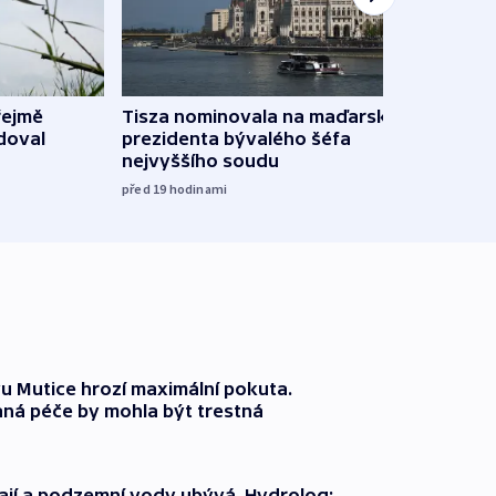
řejmě
Tisza nominovala na maďarského
Ruský
doval
prezidenta bývalého šéfa
čtyři 
nejvyššího soudu
včera
před 19
hodinami
 Mutice hrozí maximální pokuta.
ná péče by mohla být trestná
jí a podzemní vody ubývá. Hydrolog: