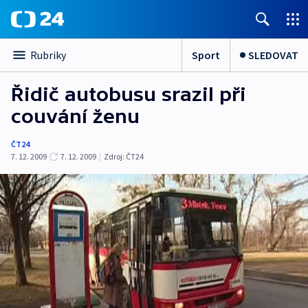
Sport
SLEDOVAT
Rubriky
Řidič autobusu srazil při
couvání ženu
ČT24
7. 12. 2009
7. 12. 2009
|
Zdroj:
ČT24