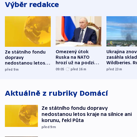
Výběr redakce
Omezený útok
Ukrajina zno
Ze státního fondu
Ruska na NATO
zasáhla skla
dopravy
hrozí už na podzim,
Wildberies. 
nedostanou letos
varují tajné služby
útočili v Cha
kraje na silnice ani
09:05
před 16
m
před 23
m
před 9
m
USA
oblasti
korunu, řekl Půta
Aktuálně z rubriky
Domácí
Ze státního fondu dopravy
nedostanou letos kraje na silnice ani
korunu, řekl Půta
před 9
m