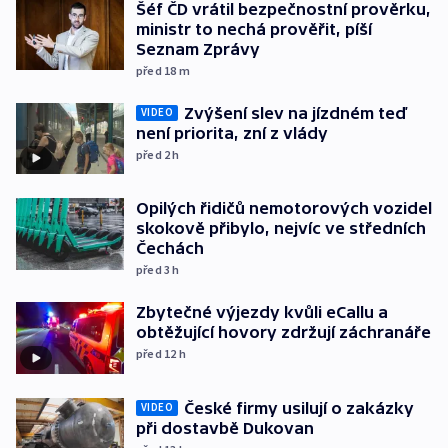
Šéf ČD vrátil bezpečnostní prověrku,
ministr to nechá prověřit, píší
Seznam Zprávy
před 18
m
Zvýšení slev na jízdném teď
VIDEO
není priorita, zní z vlády
před 2
h
Opilých řidičů nemotorových vozidel
skokově přibylo, nejvíc ve středních
Čechách
před 3
h
Zbytečné výjezdy kvůli eCallu a
obtěžující hovory zdržují záchranáře
před 12
h
České firmy usilují o zakázky
VIDEO
při dostavbě Dukovan