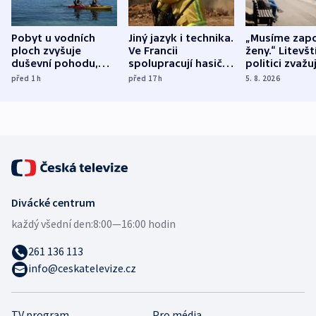
Pobyt u vodních
Jiný jazyk i technika.
„Musíme zapo
ploch zvyšuje
Ve Francii
ženy.“ Litevšt
duševní pohodu,
spolupracují hasiči z
politici zvažuj
ukázala
různých zemí
dohodu o
před 1
h
před 17
h
5. 8. 2026
mezinárodní studie
demografii
Divácké centrum
každý všední den:
8:00—16:00 hodin
261 136 113
info@ceskatelevize.cz
TV program
Pro média