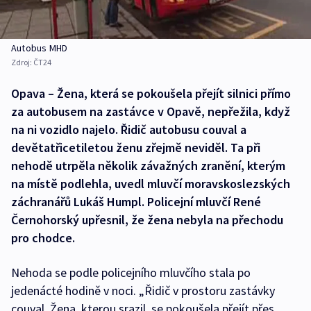
Autobus MHD
Zdroj:
ČT24
Opava – Žena, která se pokoušela přejít silnici přímo
za autobusem na zastávce v Opavě, nepřežila, když
na ni vozidlo najelo. Řidič autobusu couval a
devětatřicetiletou ženu zřejmě neviděl. Ta při
nehodě utrpěla několik závažných zranění, kterým
na místě podlehla, uvedl mluvčí moravskoslezských
záchranářů Lukáš Humpl. Policejní mluvčí René
Černohorský upřesnil, že žena nebyla na přechodu
pro chodce.
Nehoda se podle policejního mluvčího stala po
jedenácté hodině v noci. „Řidič v prostoru zastávky
couval. Žena, kterou srazil, se pokoušela přejít přes