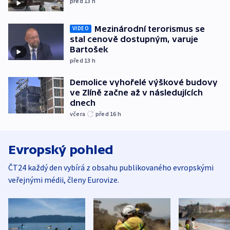
před 13
h
Mezinárodní terorismus se
VIDEO
stal cenově dostupným, varuje
Bartošek
před 13
h
Demolice vyhořelé výškové budovy
ve Zlíně začne až v následujících
dnech
včera
před 16
h
Evropský pohled
ČT24 každý den vybírá z obsahu publikovaného evropskými
veřejnými médii, členy Eurovize.