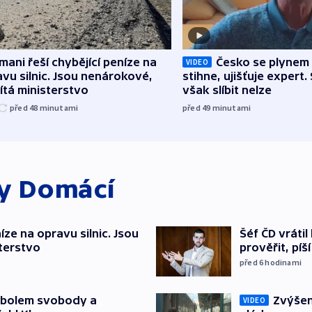
mani řeší chybějící peníze na
Česko se plynem 
VIDEO
vu silnic. Jsou nenárokové,
stihne, ujišťuje expert.
tá ministerstvo
však slíbit nelze
před 48
minutami
před 49
minutami
ky
Domácí
íze na opravu silnic. Jsou
Šéf ČD vráti
terstvo
prověřit, pí
před 6
hodinami
mbolem svobody a
Zvýšení
VIDEO