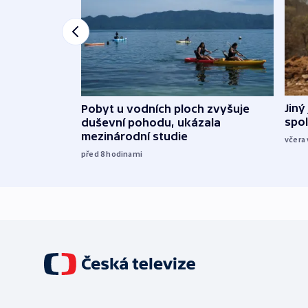
Jiný
Pobyt u vodních ploch zvyšuje
spol
duševní pohodu, ukázala
mezinárodní studie
včera 
před 8
hodinami