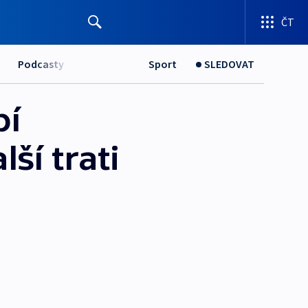
ČT
Podcasty
Sport
SLEDOVAT
pí
lší trati