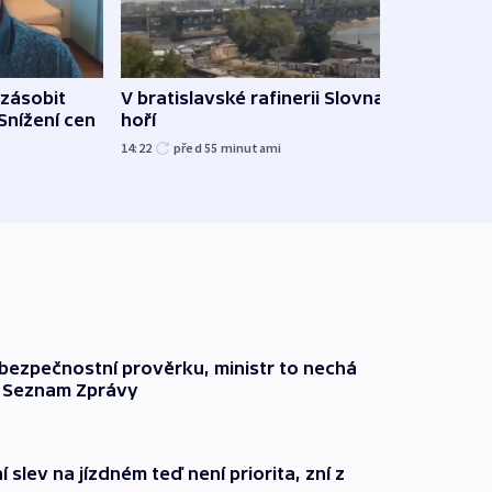
zásobit
V bratislavské rafinerii Slovnaft
Slove
 Snížení cen
hoří
tvrdí
14:22
před 55
minutami
12:27
l bezpečnostní prověrku, ministr to nechá
ší Seznam Zprávy
 slev na jízdném teď není priorita, zní z