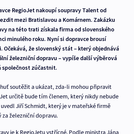
ravce RegioJet nakoupí soupravy Talent od
jezdit mezi Bratislavou a Komárnem. Zakázku
avy na této trati získala firma od slovenského
ci minulého roku. Nyní si dopravce brousí
i. Očekává, že slovenský stát – který objednává
ální železniční dopravu – vypíše další výběrová
á společnost zúčastnit.
chuť soutěžit a ukázat, zda-li mohou připravit
Jet určitě bude tím členem, který nikdy nebude
 uvedl Jiří Schmidt, který je v mateřské firmě
za železniční dopravu.
vy je k RegioJetu vstřícné. Podle ministra Jána