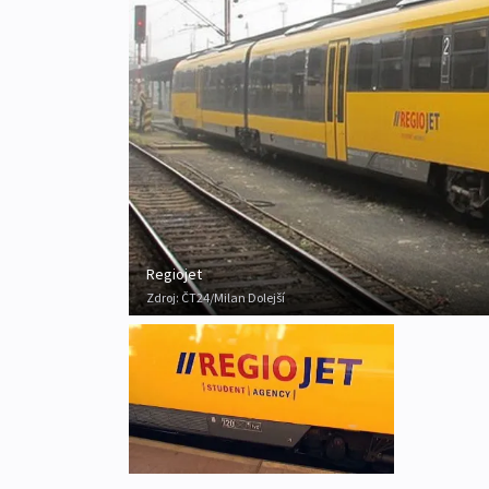
Regiojet
Zdroj:
ČT24/Milan Dolejší