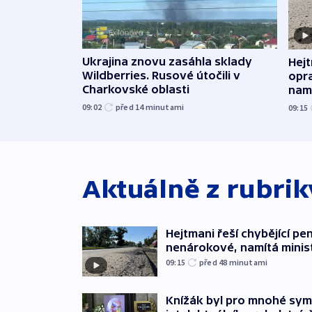
Ukrajina znovu zasáhla sklady
Hejt
Wildberries. Rusové útočili v
opra
Charkovské oblasti
namí
09:02
před 14
minutami
09:15
Aktuálně z rubri
Hejtmani řeší chybějící pen
nenárokové, namítá minis
09:15
před 48
minutami
Knížák byl pro mnohé sy