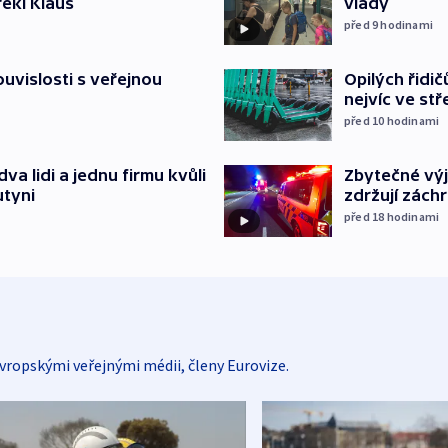
řekl Klaus
vlády
před 9
hodinami
souvislosti s veřejnou
Opilých řidi
nejvíc ve st
před 10
hodinami
Zbytečné výj
va lidi a jednu firmu kvůli
zdržují zách
utyni
před 18
hodinami
vropskými veřejnými médii, členy Eurovize.