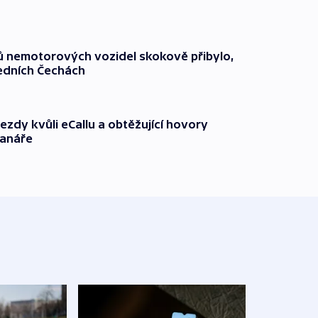
čů nemotorových vozidel skokově přibylo,
ředních Čechách
ezdy kvůli eCallu a obtěžující hovory
ranáře