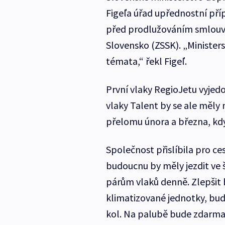
Figeľa úřad upřednostní př
před prodlužováním smlouvy
Slovensko (ZSSK). „Minister
témata,“ řekl Figeľ.
První vlaky RegioJetu vyjed
vlaky Talent by se ale měly 
přelomu února a března, kdy
Společnost přislíbila pro ces
budoucnu by měly jezdit ve
párům vlaků denně. Zlepšit b
klimatizované jednotky, bud
kol. Na palubě bude zdarma