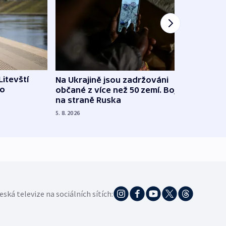
Litevští
Na Ukrajině jsou zadržováni
Španě
 o
občané z více než 50 zemí. Bojovali
dosta
na straně Ruska
4. 8. 20
5. 8. 2026
eská televize na sociálních sítích: