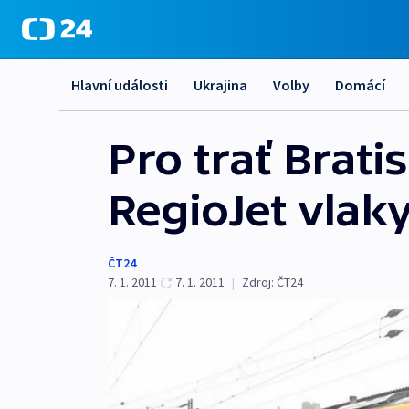
Hlavní události
Ukrajina
Volby
Domácí
Pro trať Brat
RegioJet vlaky 
ČT24
7. 1. 2011
7. 1. 2011
|
Zdroj:
ČT24