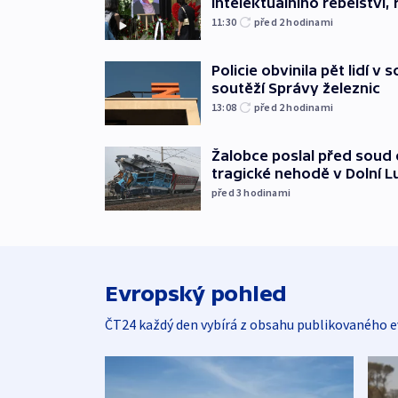
intelektuálního rebelství, 
11:30
před 2
hodinami
Policie obvinila pět lidí v 
soutěží Správy železnic
13:08
před 2
hodinami
Žalobce poslal před soud d
tragické nehodě v Dolní L
před 3
hodinami
Evropský pohled
ČT24 každý den vybírá z obsahu publikovaného e