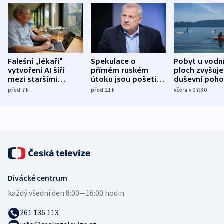
Falešní „lékaři“
Spekulace o
Pobyt u vodn
vytvoření AI šíří
přímém ruském
ploch zvyšuje
mezi staršími
útoku jsou pošetilé,
duševní poho
Poláky nebezpečné
míní estonský
ukázala
před 7
h
před 21
h
včera v 07:30
zdravotní rady
bezpečnostní
mezinárodní 
expert
Divácké centrum
každý všední den:
8:00—16:00 hodin
261 136 113