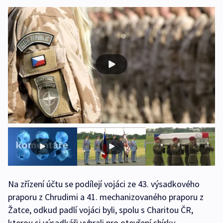
Na zřízení účtu se podílejí vojáci ze 43. výsadkového
praporu z Chrudimi a 41. mechanizovaného praporu z
Žatce, odkud padlí vojáci byli, spolu s Charitou ČR,
kterou si výsadkáři vybrali pro otevření sbírky.