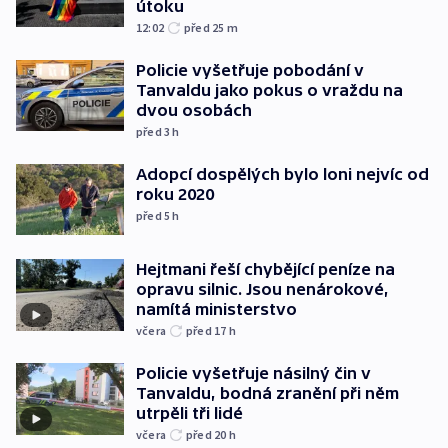
útoku
12:02
před 25
m
Policie vyšetřuje pobodání v
Tanvaldu jako pokus o vraždu na
dvou osobách
před 3
h
Adopcí dospělých bylo loni nejvíc od
roku 2020
před 5
h
Hejtmani řeší chybějící peníze na
opravu silnic. Jsou nenárokové,
namítá ministerstvo
včera
před 17
h
Policie vyšetřuje násilný čin v
Tanvaldu, bodná zranění při něm
utrpěli tři lidé
včera
před 20
h