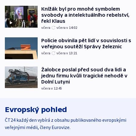
Knížák byl pro mnohé symbolem
svobody a intelektuálního rebelství,
řekl Klaus
včera
včera v 14:02
Policie obvinila pět lidí v souvislosti s
veřejnou soutěží Správy železnic
včera
včera v 13:21
Žalobce poslal před soud dva lidi a
jednu firmu kvůli tragické nehodě v
Dolní Lutyni
včera v 12:45
Evropský pohled
ČT24 každý den vybírá z obsahu publikovaného evropskými
veřejnými médii, členy Eurovize.