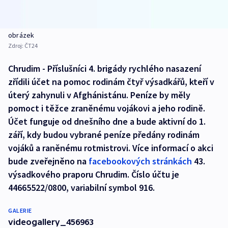
obrázek
Zdroj:
ČT24
Chrudim - Příslušníci 4. brigády rychlého nasazení
zřídili účet na pomoc rodinám čtyř výsadkářů, kteří v
úterý zahynuli v Afghánistánu. Peníze by měly
pomoct i těžce zraněnému vojákovi a jeho rodině.
Účet funguje od dnešního dne a bude aktivní do 1.
září, kdy budou vybrané peníze předány rodinám
vojáků a raněnému rotmistrovi. Více informací o akci
bude zveřejněno na
facebookových stránkách
43.
výsadkového praporu Chrudim. Číslo účtu je
44665522/0800, variabilní symbol 916.
GALERIE
videogallery_456963