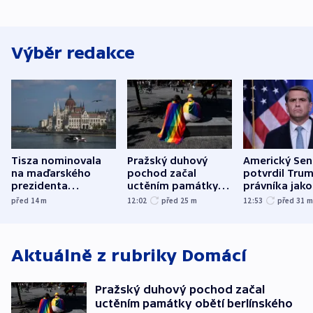
Výběr redakce
Tisza nominovala
Pražský duhový
Americký Sen
na maďarského
pochod začal
potvrdil Tru
prezidenta
uctěním památky
právníka jako
bývalého šéfa
obětí berlínského
ministra
před 14
m
12:02
před 25
m
12:53
před 31
nejvyššího soudu
útoku
spravedlnost
Aktuálně z rubriky
Domácí
Pražský duhový pochod začal
uctěním památky obětí berlínského