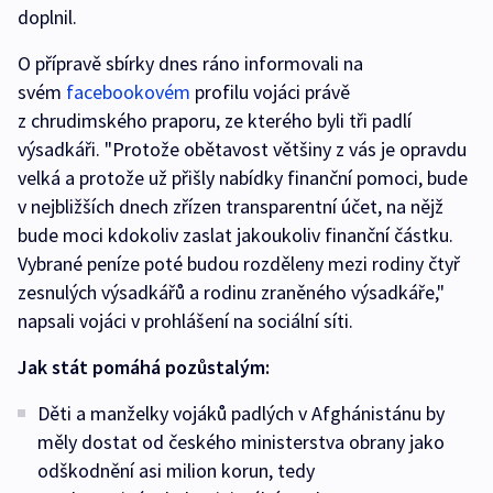
doplnil.
O přípravě sbírky dnes ráno informovali na
svém
facebookovém
profilu vojáci právě
z chrudimského praporu, ze kterého byli tři padlí
výsadkáři. "Protože obětavost většiny z vás je opravdu
velká a protože už přišly nabídky finanční pomoci, bude
v nejbližších dnech zřízen transparentní účet, na nějž
bude moci kdokoliv zaslat jakoukoliv finanční částku.
Vybrané peníze poté budou rozděleny mezi rodiny čtyř
zesnulých výsadkářů a rodinu zraněného výsadkáře,"
napsali vojáci v prohlášení na sociální síti.
Jak stát pomáhá pozůstalým:
Děti a manželky vojáků padlých v Afghánistánu by
měly dostat od českého ministerstva obrany jako
odškodnění asi milion korun, tedy