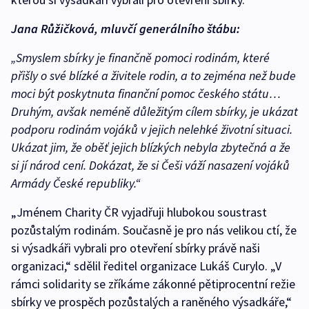
Jana Růžičková, mluvčí generálního štábu:
„Smyslem sbírky je finančně pomoci rodinám, které
přišly o své blízké a živitele rodin, a to zejména než bude
moci být poskytnuta finanční pomoc českého státu…
Druhým, avšak neméně důležitým cílem sbírky, je ukázat
podporu rodinám vojáků v jejich nelehké životní situaci.
Ukázat jim, že oběť jejich blízkých nebyla zbytečná a že
si jí národ cení. Dokázat, že si Češi váží nasazení vojáků
Armády České republiky.“
„Jménem Charity ČR vyjadřuji hlubokou soustrast
pozůstalým rodinám. Současně je pro nás velikou ctí, že
si výsadkáři vybrali pro otevření sbírky právě naši
organizaci,“ sdělil ředitel organizace Lukáš Curylo. „V
rámci solidarity se zříkáme zákonné pětiprocentní režie
sbírky ve prospěch pozůstalých a raněného výsadkáře,“