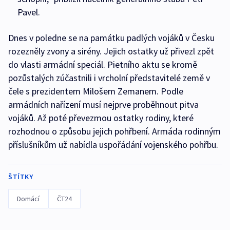
Pavel.
Dnes v poledne se na památku padlých vojáků v Česku
rozezněly zvony a sirény. Jejich ostatky už přivezl zpět
do vlasti armádní speciál. Pietního aktu se kromě
pozůstalých zúčastnili i vrcholní představitelé země v
čele s prezidentem Milošem Zemanem. Podle
armádních nařízení musí nejprve proběhnout pitva
vojáků. Až poté převezmou ostatky rodiny, které
rozhodnou o způsobu jejich pohřbení. Armáda rodinným
příslušníkům už nabídla uspořádání vojenského pohřbu.
ŠTÍTKY
Domácí
ČT24