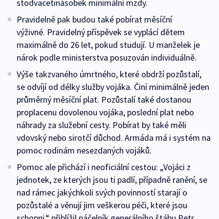
stodvacetinásobek minimální mzdy.
Pravidelně pak budou také pobírat měsíční
výživné. Pravidelný příspěvek se vyplácí dětem
maximálně do 26 let, pokud studují. U manželek je
nárok podle ministerstva posuzován individuálně.
Výše takzvaného úmrtného, které obdrží pozůstalí,
se odvíjí od délky služby vojáka. Činí minimálně jeden
průměrný měsíční plat. Pozůstalí také dostanou
proplacenu dovolenou vojáka, poslední plat nebo
náhrady za služební cesty. Pobírat by také měli
vdovský nebo sirotčí důchod. Armáda má i systém na
pomoc rodinám nesezdaných vojáků.
Pomoc ale přichází i neoficiální cestou: „Vojáci z
jednotek, ze kterých jsou ti padlí, případně ranění, se
nad rámec jakýchkoli svých povinností starají o
pozůstalé a věnují jim veškerou péči, které jsou
schopni,“ přiblížil náčelník generálního štábu Petr