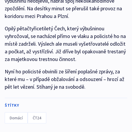
výbušninu neobjevili, nabral spoj několikahodinové
zpoždění. Na desítky minut se přerušil také provoz na
koridoru mezi Prahou a Plzní.
Opilý pětačtyřicetiletý Čech, který výbušninou
vyhrožoval, se nacházel přímo ve vlaku a policisté ho na
místě zadrželi. Výslech ale museli vyšetřovatelé odložit
a počkat, až vystřízliví. Již dříve byl opakovaně trestaný
za majetkovou trestnou činnost.
Nyní ho policisté obvinili ze šíření poplašné zprávy, za
které mu – v případě obžalování a odsouzení – hrozí až
pět let vězení. Stíhaný je na svobodě.
ŠTÍTKY
Domácí
ČT24