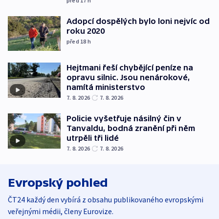
před 17
h
Adopcí dospělých bylo loni nejvíc od
roku 2020
před 18
h
Hejtmani řeší chybějící peníze na
opravu silnic. Jsou nenárokové,
namítá ministerstvo
7. 8. 2026
7. 8. 2026
Policie vyšetřuje násilný čin v
Tanvaldu, bodná zranění při něm
utrpěli tři lidé
7. 8. 2026
7. 8. 2026
Evropský pohled
ČT24 každý den vybírá z obsahu publikovaného evropskými
veřejnými médii, členy Eurovize.