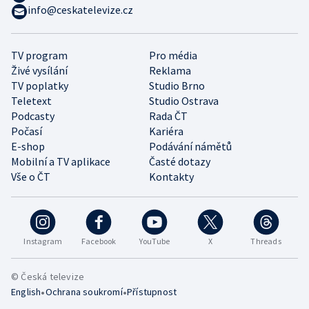
info@ceskatelevize.cz
TV program
Pro média
Živé vysílání
Reklama
TV poplatky
Studio Brno
Teletext
Studio Ostrava
Podcasty
Rada ČT
Počasí
Kariéra
E-shop
Podávání námětů
Mobilní a TV aplikace
Časté dotazy
Vše o ČT
Kontakty
Instagram
Facebook
YouTube
X
Threads
© Česká televize
•
•
English
Ochrana soukromí
Přístupnost