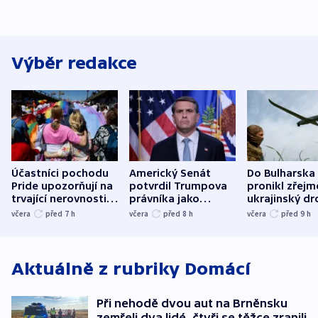
Výběr redakce
Účastníci pochodu
Americký Senát
Do Bulharska
Pride upozorňují na
potvrdil Trumpova
pronikl zřejm
trvající nerovnosti i
právníka jako
ukrajinský dr
společenskou
ministra
explodoval k
včera
před 7
h
včera
před 8
h
včera
před 9
h
atmosféru
spravedlnosti
od plynovod
Aktuálně z rubriky
Domácí
Při nehodě dvou aut na Brněnsku
zemřeli dva lidé, čtyři se těžce zranili