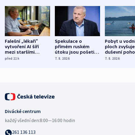
Falešní „lékaři“
Spekulace o
Pobyt u vodn
vytvoření AI šíří
přímém ruském
ploch zvyšuje
mezi staršími
útoku jsou pošetilé,
duševní poho
Poláky nebezpečné
míní estonský
ukázala
před 21
h
7. 8. 2026
7. 8. 2026
zdravotní rady
bezpečnostní
mezinárodní 
expert
Divácké centrum
každý všední den:
8:00—16:00 hodin
261 136 113