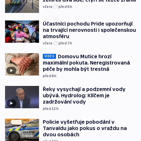
včera
před 6
h
Účastníci pochodu Pride upozorňují
na trvající nerovnosti i společenskou
atmosféru
včera
před 7
h
Domovu Mutice hrozí
VIDEO
maximální pokuta. Neregistrovaná
péče by mohla být trestná
před 8
h
Řeky vysychají a podzemní vody
ubývá. Hydrolog: Klíčem je
zadržování vody
před 12
h
Policie vyšetřuje pobodání v
Tanvaldu jako pokus o vraždu na
dvou osobách