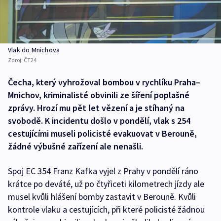
Vlak do Mnichova
Zdroj:
ČT24
Čecha, který vyhrožoval bombou v rychlíku Praha–
Mnichov, kriminalisté obvinili ze šíření poplašné
zprávy. Hrozí mu pět let vězení a je stíhaný na
svobodě. K incidentu došlo v pondělí, vlak s 254
cestujícími museli policisté evakuovat v Berouně,
žádné výbušné zařízení ale nenašli.
Spoj EC 354 Franz Kafka vyjel z Prahy v pondělí ráno
krátce po deváté, už po čtyřiceti kilometrech jízdy ale
musel kvůli hlášení bomby zastavit v Berouně. Kvůli
kontrole vlaku a cestujících, při které policisté žádnou