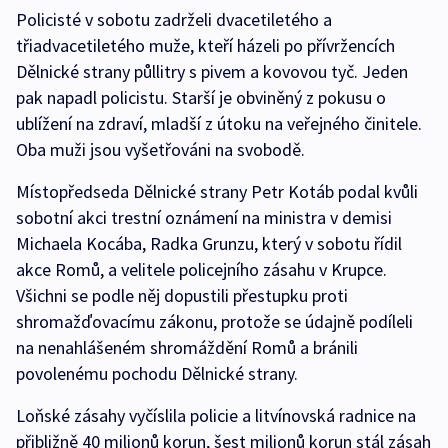
Policisté v sobotu zadrželi dvacetiletého a
třiadvacetiletého muže, kteří házeli po přívržencích
Dělnické strany půllitry s pivem a kovovou tyč. Jeden
pak napadl policistu. Starší je obviněný z pokusu o
ublížení na zdraví, mladší z útoku na veřejného činitele.
Oba muži jsou vyšetřováni na svobodě.
Místopředseda Dělnické strany Petr Kotáb podal kvůli
sobotní akci trestní oznámení na ministra v demisi
Michaela Kocába, Radka Grunzu, který v sobotu řídil
akce Romů, a velitele policejního zásahu v Krupce.
Všichni se podle něj dopustili přestupku proti
shromažďovacímu zákonu, protože se údajně podíleli
na nenahlášeném shromáždění Romů a bránili
povolenému pochodu Dělnické strany.
Loňské zásahy vyčíslila policie a litvínovská radnice na
přibližně 40 milionů korun, šest milionů korun stál zásah