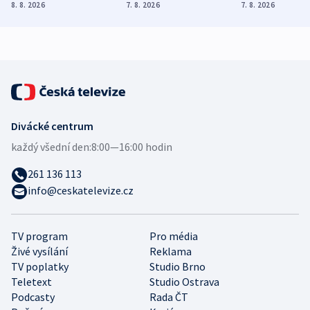
Poláky nebezpečné
míní estonský
ukázala
8. 8. 2026
7. 8. 2026
7. 8. 2026
zdravotní rady
bezpečnostní
mezinárodní 
expert
Divácké centrum
každý všední den:
8:00—16:00 hodin
261 136 113
info@ceskatelevize.cz
TV program
Pro média
Živé vysílání
Reklama
TV poplatky
Studio Brno
Teletext
Studio Ostrava
Podcasty
Rada ČT