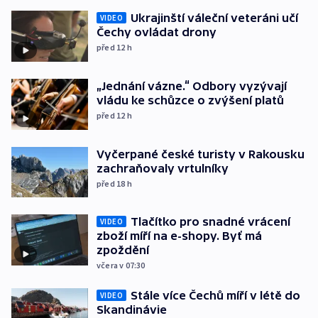
Ukrajinští váleční veteráni učí
VIDEO
Čechy ovládat drony
před 12
h
„Jednání vázne.“ Odbory vyzývají
vládu ke schůzce o zvýšení platů
před 12
h
Vyčerpané české turisty v Rakousku
zachraňovaly vrtulníky
před 18
h
Tlačítko pro snadné vrácení
VIDEO
zboží míří na e-shopy. Byť má
zpoždění
včera v 07:30
Stále více Čechů míří v létě do
VIDEO
Skandinávie