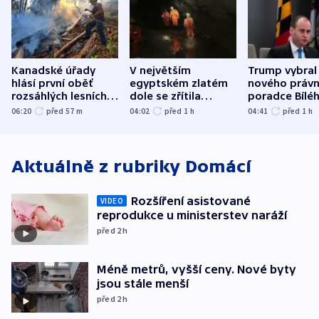
Kanadské úřady
V největším
Trump vybral
hlásí první oběť
egyptském zlatém
nového právn
rozsáhlých lesních
dole se zřítila
poradce Bílé
požárů
hornina, jeden
domu
06:20
před 57
m
04:02
před 1
h
04:41
před 1
h
člověk zemřel
Aktuálně z rubriky
Domácí
Rozšíření asistované
VIDEO
reprodukce u ministerstev naráží
před 2
h
Méně metrů, vyšší ceny. Nové byty
jsou stále menší
před 2
h