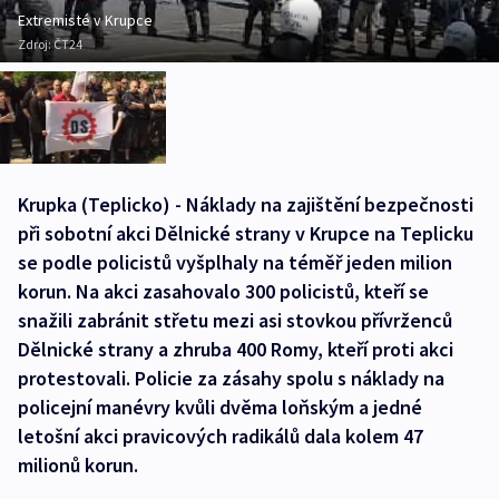
Extremisté v Krupce
Zdroj:
ČT24
Krupka (Teplicko) - Náklady na zajištění bezpečnosti
při sobotní akci Dělnické strany v Krupce na Teplicku
se podle policistů vyšplhaly na téměř jeden milion
korun. Na akci zasahovalo 300 policistů, kteří se
snažili zabránit střetu mezi asi stovkou přívrženců
Dělnické strany a zhruba 400 Romy, kteří proti akci
protestovali. Policie za zásahy spolu s náklady na
policejní manévry kvůli dvěma loňským a jedné
letošní akci pravicových radikálů dala kolem 47
milionů korun.