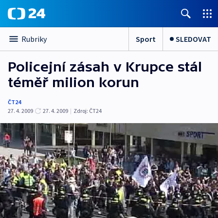
Sport
SLEDOVAT
Rubriky
Policejní zásah v Krupce stál
téměř milion korun
ČT24
27. 4. 2009
27. 4. 2009
|
Zdroj:
ČT24