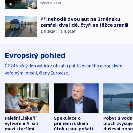
včera v 06:30
Při nehodě dvou aut na Brněnsku
zemřeli dva lidé, čtyři se těžce zranili
8. 8. 2026
8. 8. 2026
Evropský pohled
ČT24 každý den vybírá z obsahu publikovaného evropskými
veřejnými médii, členy Eurovize.
Falešní „lékaři“
Spekulace o
Pobyt u vodn
vytvoření AI šíří
přímém ruském
ploch zvyšuje
mezi staršími
útoku jsou pošetilé,
duševní poho