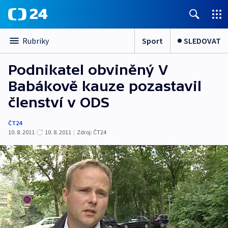
Sport
SLEDOVAT
Rubriky
Podnikatel obviněný V
Babákově kauze pozastavil
členství v ODS
ČT24
10. 8. 2011
10. 8. 2011
|
Zdroj:
ČT24