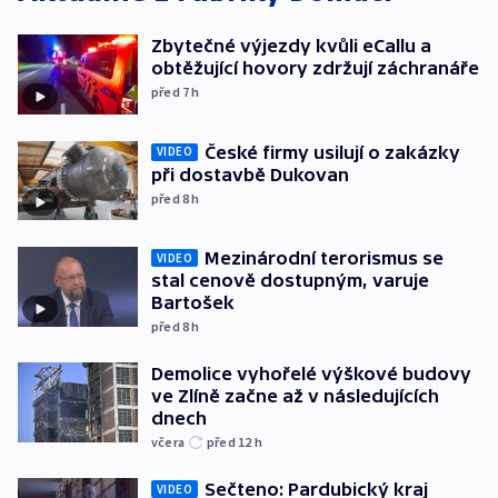
Zbytečné výjezdy kvůli eCallu a
obtěžující hovory zdržují záchranáře
před 7
h
České firmy usilují o zakázky
VIDEO
při dostavbě Dukovan
před 8
h
Mezinárodní terorismus se
VIDEO
stal cenově dostupným, varuje
Bartošek
před 8
h
Demolice vyhořelé výškové budovy
ve Zlíně začne až v následujících
dnech
včera
před 12
h
Sečteno: Pardubický kraj
VIDEO