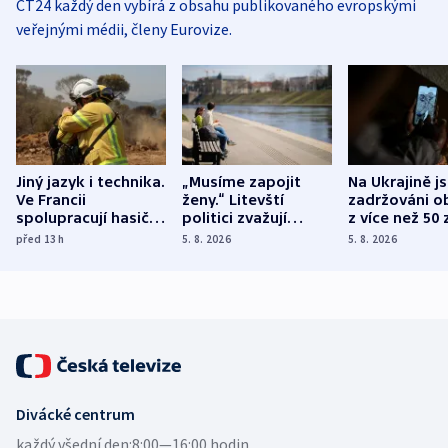
ČT24 každý den vybírá z obsahu publikovaného evropskými
veřejnými médii, členy Eurovize.
Jiný jazyk i technika.
„Musíme zapojit
Na Ukrajině j
Ve Francii
ženy.“ Litevští
zadržováni o
spolupracují hasiči z
politici zvažují
z více než 50 
různých zemí
dohodu o
Bojovali na s
před 13
h
5. 8. 2026
5. 8. 2026
demografii
Ruska
Divácké centrum
každý všední den:
8:00—16:00 hodin