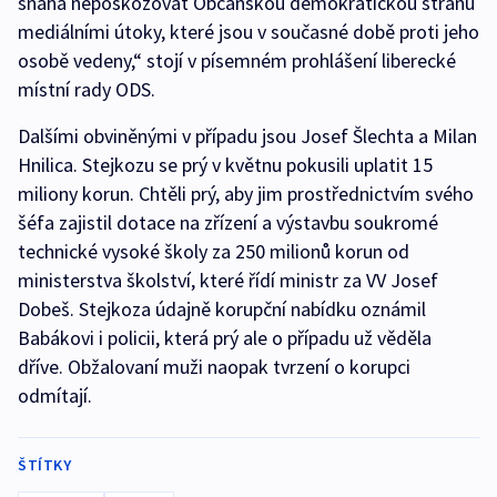
snaha nepoškozovat Občanskou demokratickou stranu
mediálními útoky, které jsou v současné době proti jeho
osobě vedeny,“ stojí v písemném prohlášení liberecké
místní rady ODS.
Dalšími obviněnými v případu jsou Josef Šlechta a Milan
Hnilica. Stejkozu se prý v květnu pokusili uplatit 15
miliony korun. Chtěli prý, aby jim prostřednictvím svého
šéfa zajistil dotace na zřízení a výstavbu soukromé
technické vysoké školy za 250 milionů korun od
ministerstva školství, které řídí ministr za VV Josef
Dobeš. Stejkoza údajně korupční nabídku oznámil
Babákovi i policii, která prý ale o případu už věděla
dříve. Obžalovaní muži naopak tvrzení o korupci
odmítají.
ŠTÍTKY