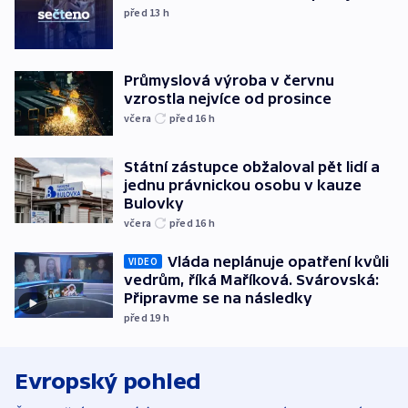
před 13
h
Průmyslová výroba v červnu
vzrostla nejvíce od prosince
včera
před 16
h
Státní zástupce obžaloval pět lidí a
jednu právnickou osobu v kauze
Bulovky
včera
před 16
h
Vláda neplánuje opatření kvůli
VIDEO
vedrům, říká Maříková. Svárovská:
Připravme se na následky
před 19
h
Evropský pohled