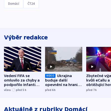
Domácí
ČT24
Výběr redakce
Vedení FIFA se
Ukrajina
Zbytečné výj
VIDEO
omluvilo za chyby a
buduje další
kvůli eCallu a
podpořilo Infantina.
opevnění na hranici
obtěžující ho
UEFA trvá na
s Běloruskem
zdržují záchr
včera
před 5
h
před 6
h
před 7
h
bojkotu
Aktuálně z rubriky
Domácí