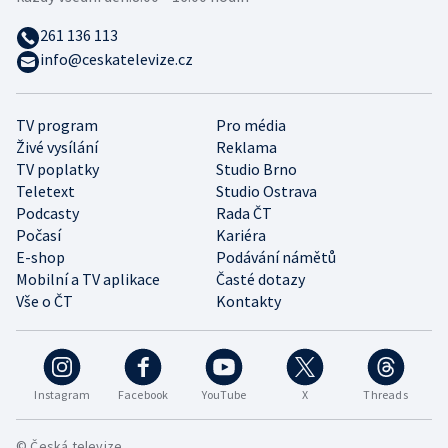
261 136 113
info@ceskatelevize.cz
TV program
Pro média
Živé vysílání
Reklama
TV poplatky
Studio Brno
Teletext
Studio Ostrava
Podcasty
Rada ČT
Počasí
Kariéra
E-shop
Podávání námětů
Mobilní a TV aplikace
Časté dotazy
Vše o ČT
Kontakty
Instagram
Facebook
YouTube
X
Threads
© Česká televize