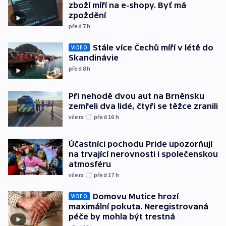
zboží míří na e-shopy. Byť má
zpoždění
před 7
h
Stále více Čechů míří v létě do
VIDEO
Skandinávie
před 8
h
Při nehodě dvou aut na Brněnsku
zemřeli dva lidé, čtyři se těžce zranili
včera
před 16
h
Účastníci pochodu Pride upozorňují
na trvající nerovnosti i společenskou
atmosféru
včera
před 17
h
Domovu Mutice hrozí
VIDEO
maximální pokuta. Neregistrovaná
péče by mohla být trestná