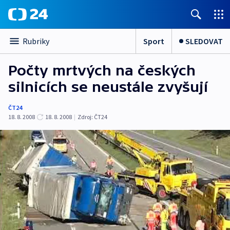
Sport
SLEDOVAT
Rubriky
Počty mrtvých na českých
silnicích se neustále zvyšují
ČT24
18. 8. 2008
18. 8. 2008
|
Zdroj:
ČT24