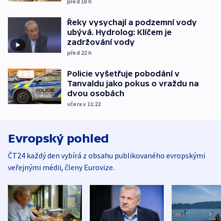
před 18
h
Řeky vysychají a podzemní vody
ubývá. Hydrolog: Klíčem je
zadržování vody
před 22
h
Policie vyšetřuje pobodání v
Tanvaldu jako pokus o vraždu na
dvou osobách
včera v 11:22
Evropský pohled
ČT24 každý den vybírá z obsahu publikovaného evropskými
veřejnými médii, členy Eurovize.