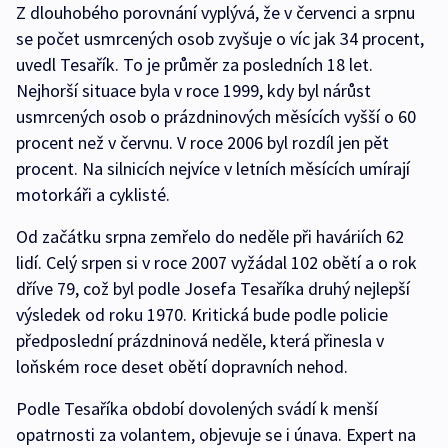
Z dlouhobého porovnání vyplývá, že v červenci a srpnu
se počet usmrcených osob zvyšuje o víc jak 34 procent,
uvedl Tesařík. To je průměr za posledních 18 let.
Nejhorší situace byla v roce 1999, kdy byl nárůst
usmrcených osob o prázdninových měsících vyšší o 60
procent než v červnu. V roce 2006 byl rozdíl jen pět
procent. Na silnicích nejvíce v letních měsících umírají
motorkáři a cyklisté.
Od začátku srpna zemřelo do neděle při haváriích 62
lidí. Celý srpen si v roce 2007 vyžádal 102 obětí a o rok
dříve 79, což byl podle Josefa Tesaříka druhý nejlepší
výsledek od roku 1970. Kritická bude podle policie
předposlední prázdninová neděle, která přinesla v
loňském roce deset obětí dopravních nehod.
Podle Tesaříka období dovolených svádí k menší
opatrnosti za volantem, objevuje se i únava. Expert na