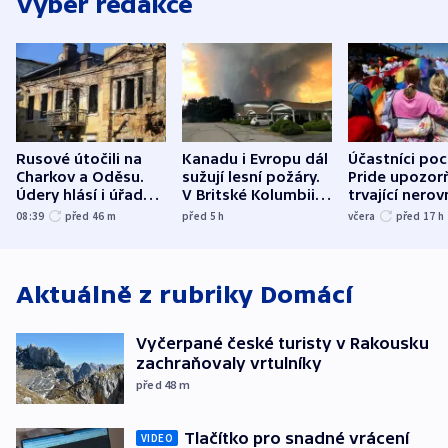
Výběr redakce
Rusové útočili na
Kanadu i Evropu dál
Účastníci po
Charkov a Oděsu.
sužují lesní požáry.
Pride upozorň
Údery hlásí i úřady v
V Britské Kolumbii
trvající nerov
Bělgorodu
evakuovali tisíce lidí
společensko
08:39
před 46
m
před 5
h
včera
před 17
h
atmosféru
Aktuálně z rubriky
Domácí
Vyčerpané české turisty v Rakousku
zachraňovaly vrtulníky
před 48
m
Tlačítko pro snadné vrácení
VIDEO