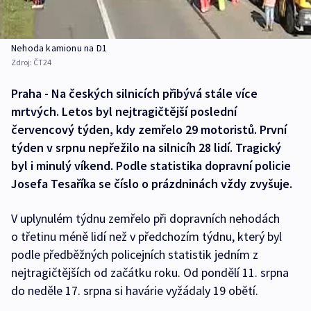
Nehoda kamionu na D1
Zdroj:
ČT24
Praha - Na českých silnicích přibývá stále více
mrtvých. Letos byl nejtragičtější poslední
červencový týden, kdy zemřelo 29 motoristů. První
týden v srpnu nepřežilo na silnicíh 28 lidí. Tragický
byl i minulý víkend. Podle statistika dopravní policie
Josefa Tesaříka se číslo o prázdninách vždy zvyšuje.
V uplynulém týdnu zemřelo při dopravních nehodách
o třetinu méně lidí než v předchozím týdnu, který byl
podle předběžných policejních statistik jedním z
nejtragičtějších od začátku roku. Od pondělí 11. srpna
do neděle 17. srpna si havárie vyžádaly 19 obětí.