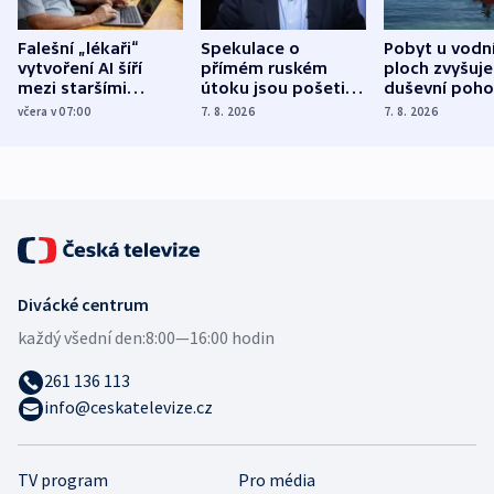
Falešní „lékaři“
Spekulace o
Pobyt u vodn
vytvoření AI šíří
přímém ruském
ploch zvyšuje
mezi staršími
útoku jsou pošetilé,
duševní poho
Poláky nebezpečné
míní estonský
ukázala
včera v 07:00
7. 8. 2026
7. 8. 2026
zdravotní rady
bezpečnostní
mezinárodní 
expert
Divácké centrum
každý všední den:
8:00—16:00 hodin
261 136 113
info@ceskatelevize.cz
TV program
Pro média